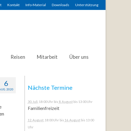
t
Kontakt
Info-Material
Downloads
Unterstützung
Reisen
Mitarbeit
Über uns
6
Nächste Termine
AUG. 2020
30. Juli
, 18:00 Uhr
bis
8. August
bis 13:00 Uhr
e
Familienfreizeit
hen
12. August
, 18:00 Uhr
bis
16. August
bis 13:00
Uhr