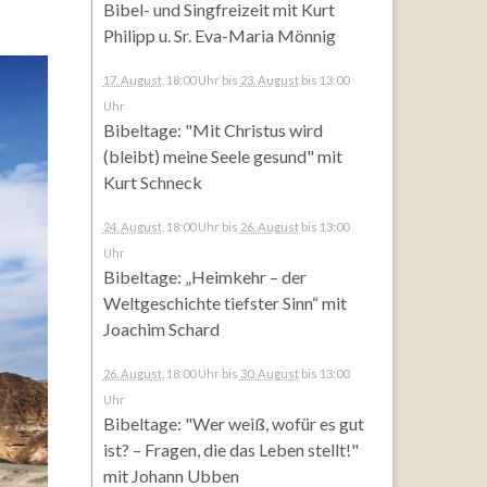
Bibel- und Singfreizeit mit Kurt
Philipp u. Sr. Eva-Maria Mönnig
17. August
, 18:00 Uhr
bis
23. August
bis 13:00
Uhr
Bibeltage: "Mit Christus wird
(bleibt) meine Seele gesund" mit
Kurt Schneck
24. August
, 18:00 Uhr
bis
26. August
bis 13:00
Uhr
Bibeltage: „Heimkehr – der
Weltgeschichte tiefster Sinn“ mit
Joachim Schard
26. August
, 18:00 Uhr
bis
30. August
bis 13:00
Uhr
Bibeltage: "Wer weiß, wofür es gut
ist? – Fragen, die das Leben stellt!"
mit Johann Ubben