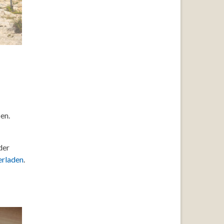
en.
der
erladen
.