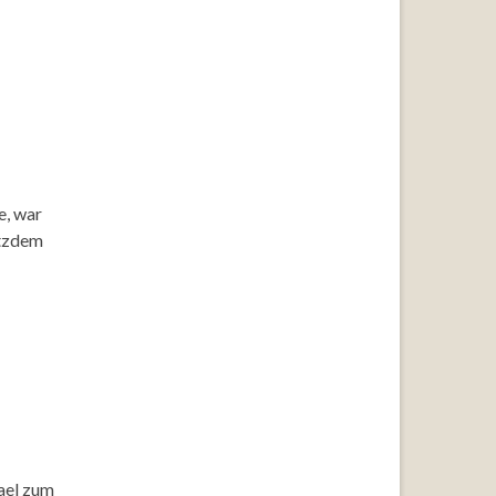
e, war
otzdem
rael zum