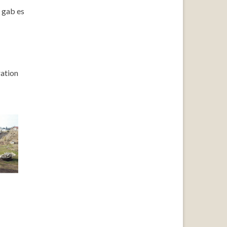
 gab es
ration