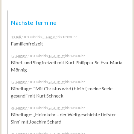
Nächste Termine
30. Juli
, 18:00 Uhr
bis
8. August
bis 13:00 Uhr
Familienfreizeit
12. August
, 18:00 Uhr
bis
16. August
bis 13:00 Uhr
Bibel- und Singfreizeit mit Kurt Philipp u. Sr. Eva-Maria
Mönnig
17. August
, 18:00 Uhr
bis
23. August
bis 13:00 Uhr
Bibeltage: "Mit Christus wird (bleibt) meine Seele
gesund" mit Kurt Schneck
24. August
, 18:00 Uhr
bis
26. August
bis 13:00 Uhr
Bibeltage: „Heimkehr – der Weltgeschichte tiefster
Sinn“ mit Joachim Schard
26. August
, 18:00 Uhr
bis
30. August
bis 13:00 Uhr