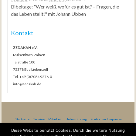
Bibeltage: "Wer weiß, wofür es gut ist? – Fragen, die
das Leben stellt!" mit Johann Ubben
Kontakt
ZEDAKAH e.V.
Maisenbach-Zainen
Talstraße 100
75378 Bad Liebenzell
Tel. +49 (0)7084 9276-0
info@zedakah.de
Startseite
Termine
Mitarbeit
Unterstützung
Kontakt und Impressum
Datenschutzerklärung nach DSG-EKD
AGB Gästehaus Bethel
Diese Website benutzt Cookies. Durch die weitere Nutzung