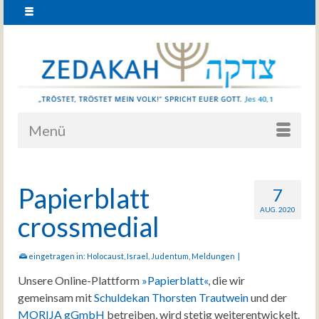
Menü
Papierblatt
7
AUG. 2020
crossmedial
eingetragen in:
Holocaust
,
Israel
,
Judentum
,
Meldungen
|
Unsere Online-Plattform
»Papierblatt«
, die wir
gemeinsam mit
Schuldekan Thorsten Trautwein
und der
MORIJA gGmbH
betreiben, wird stetig weiterentwickelt.