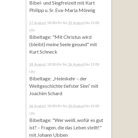
Bibel- und Singfreizeit mit Kurt
Philipp u. Sr. Eva-Maria Mönnig
17. August
, 18:00 Uhr
bis
23. August
bis 13:00
Uhr
Bibeltage: "Mit Christus wird
(bleibt) meine Seele gesund" mit
Kurt Schneck
24. August
, 18:00 Uhr
bis
26. August
bis 13:00
Uhr
Bibeltage: „Heimkehr – der
Weltgeschichte tiefster Sinn“ mit
Joachim Schard
26. August
, 18:00 Uhr
bis
30. August
bis 13:00
Uhr
Bibeltage: "Wer weiß, wofür es gut
ist? – Fragen, die das Leben stellt!"
mit Johann Ubben