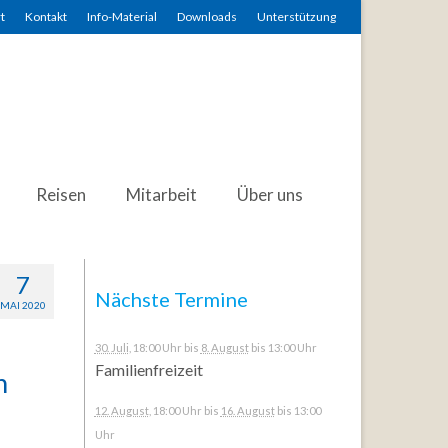
t
Kontakt
Info-Material
Downloads
Unterstützung
Reisen
Mitarbeit
Über uns
7
Nächste Termine
MAI 2020
30. Juli
, 18:00 Uhr
bis
8. August
bis 13:00 Uhr
Familienfreizeit
n
12. August
, 18:00 Uhr
bis
16. August
bis 13:00
Uhr