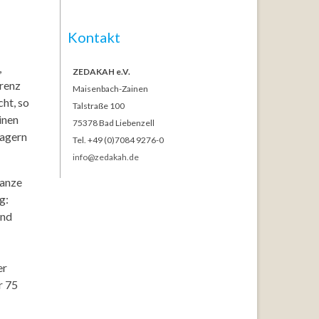
Kontakt
,
ZEDAKAH e.V.
erenz
Maisenbach-Zainen
ht, so
Talstraße 100
inen
75378 Bad Liebenzell
lagern
Tel. +49 (0)7084 9276-0
info@zedakah.de
ganze
g:
und
er
r 75