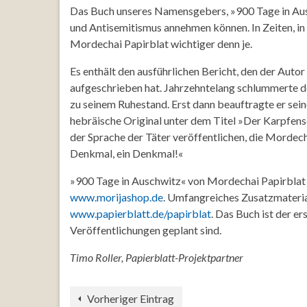
Das Buch unseres Namensgebers, »900 Tage in Aus
und Antisemitismus annehmen können. In Zeiten, i
Mordechai Papirblat wichtiger denn je.
Es enthält den ausführlichen Bericht, den der Autor
aufgeschrieben hat. Jahrzehntelang schlummerte d
zu seinem Ruhestand. Erst dann beauftragte er sein
hebräische Original unter dem Titel »Der Karpfensc
der Sprache der Täter veröffentlichen, die Mordech
Denkmal, ein Denkmal!«
»900 Tage in Auschwitz« von Mordechai Papirblat k
www.morijashop.de
. Umfangreiches Zusatzmaterial
www.papierblatt.de/papirblat
. Das Buch ist der er
Veröffentlichungen geplant sind.
Timo Roller, Papierblatt-Projektpartner
Vorheriger Eintrag