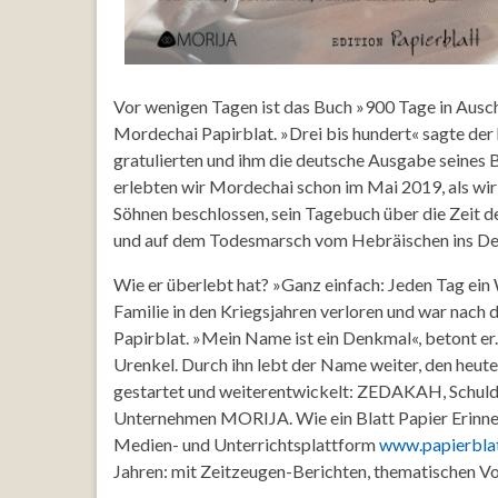
Vor wenigen Tagen ist das Buch »900 Tage in Ausch
Mordechai Papirblat. »Drei bis hundert« sagte de
gratulierten und ihm die deutsche Ausgabe seines B
erlebten wir Mordechai schon im Mai 2019, als wir
Söhnen beschlossen, sein Tagebuch über die Zeit d
und auf dem Todesmarsch vom Hebräischen ins De
Wie er überlebt hat? »Ganz einfach: Jeden Tag ein
Familie in den Kriegsjahren verloren und war nach
Papirblat. »Mein Name ist ein Denkmal«, betont er. 
Urenkel. Durch ihn lebt der Name weiter, den heut
gestartet und weiterentwickelt: ZEDAKAH, Schuld
Unternehmen MORIJA. Wie ein Blatt Papier Erinneru
Medien- und Unterrichtsplattform
www.papierblat
Jahren: mit Zeitzeugen-Berichten, thematischen V