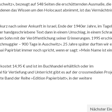
chwitz«, bezeugt auf 548 Seiten die erschütternden Ausmaße, die
n denen das Wissen um den Holocaust abnimmt, ist das Vermächtni
 kurz nach seiner Ankunft in Israel, Ende der 1940er Jahre, im Tage
er handgeschriebene Text dann in einem Umschlag, in einem Schran
en Sohn mit der Veröffentlichung seiner Erinnerungen. 1995 erschi
hmuggler – 900 Tage in Auschwitz«. 25 Jahre später durften wir es
ai Papirblat immer noch spricht, wenn er sagt: »Mein Name ist ein
ostet 14,95 € und ist im Buchhandel erhältlich oder im
 für Vertiefung und Unterricht gibt es auf der crossmedialen Proj
ste Band der Reihe »Edition Papierblatt«, in der weitere
Nächster Ein