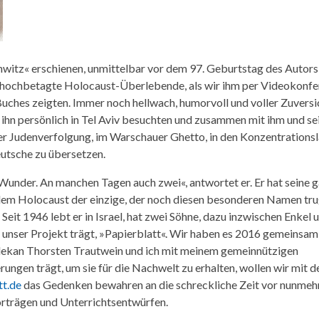
witz« erschienen, unmittelbar vor dem 97. Geburtstag des Autors
r hochbetagte Holocaust-Überlebende, als wir ihm per Videokonf
uches zeigten. Immer noch hellwach, humorvoll und voller Zuversic
 ihn persönlich in Tel Aviv besuchten und zusammen mit ihm und se
er Judenverfolgung, im Warschauer Ghetto, in den Konzentrations
utsche zu übersetzen.
 Wunder. An manchen Tagen auch zwei«, antwortet er. Er hat seine 
 dem Holocaust der einzige, der noch diesen besonderen Namen tru
Seit 1946 lebt er in Israel, hat zwei Söhne, dazu inzwischen Enkel 
e unser Projekt trägt, »Papierblatt«. Wir haben es 2016 gemeinsam
ekan Thorsten Trautwein und ich mit meinem gemeinnützigen
ngen trägt, um sie für die Nachwelt zu erhalten, wollen wir mit d
t.de
das Gedenken bewahren an die schreckliche Zeit vor nunmeh
orträgen und Unterrichtsentwürfen.