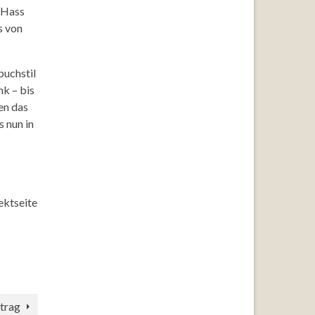
 Hass
s von
buchstil
k – bis
en das
 nun in
ektseite
trag