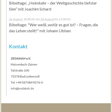
Bibeltage: „Heimkehr – der Weltgeschichte tiefster
Sinn“ mit Joachim Schard
26. August
, 18:00 Uhr
bis
30. August
bis 13:00 Uhr
Bibeltage: "Wer weiß, wofür es gut ist? – Fragen, die
das Leben stellt!" mit Johann Ubben
Kontakt
ZEDAKAH e.V.
Maisenbach-Zainen
Talstraße 100
75378 Bad Liebenzell
Tel. +49 (0)7084 9276-0
info@zedakah.de