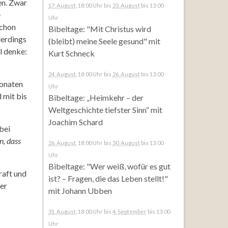
en. Zwar
17. August
, 18:00 Uhr
bis
23. August
bis 13:00
e
Uhr
schon
Bibeltage: "Mit Christus wird
lerdings
(bleibt) meine Seele gesund" mit
l denke:
Kurt Schneck
24. August
, 18:00 Uhr
bis
26. August
bis 13:00
Monaten
Uhr
 mit bis
Bibeltage: „Heimkehr – der
Weltgeschichte tiefster Sinn“ mit
Joachim Schard
bei
n, dass
26. August
, 18:00 Uhr
bis
30. August
bis 13:00
Uhr
Bibeltage: "Wer weiß, wofür es gut
raft und
ist? – Fragen, die das Leben stellt!"
ter
mit Johann Ubben
31. August
, 18:00 Uhr
bis
4. September
bis 13:00
Uhr