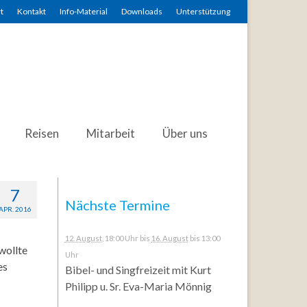
t
Kontakt
Info-Material
Downloads
Unterstützung
Reisen
Mitarbeit
Über uns
7
Nächste Termine
APR. 2016
12. August
, 18:00 Uhr
bis
16. August
bis 13:00
wollte
Uhr
es
Bibel- und Singfreizeit mit Kurt
Philipp u. Sr. Eva-Maria Mönnig