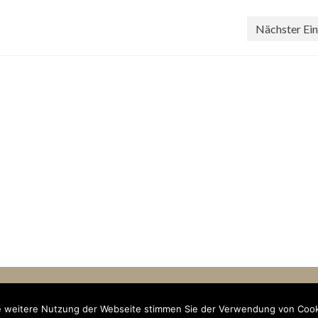
Nächster Ein
tseite
Termine
Mitarbeit
Unterstützung
Kontakt und Impressum
Datenschutzerkläru
ie weitere Nutzung der Webseite stimmen Sie der Verwendung von Cook