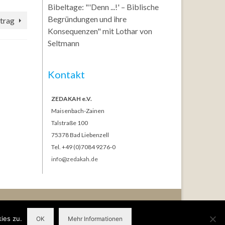
Bibeltage: "'Denn ...!' – Biblische
Begründungen und ihre
trag
Konsequenzen" mit Lothar von
Seltmann
Kontakt
ZEDAKAH e.V.
Maisenbach-Zainen
Talstraße 100
75378 Bad Liebenzell
Tel. +49 (0)7084 9276-0
info@zedakah.de
ng nach DSG-EKD
AGB Gästehaus Bethel
Gottesdienste in Maisenbach
ies zu.
OK
Mehr Informationen