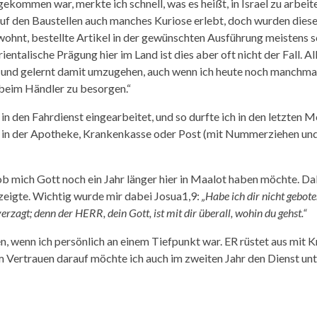
ommen war, merkte ich schnell, was es heißt, in Israel zu arbeit
auf den Baustellen auch manches Kuriose erlebt, doch wurden dies
ewohnt, bestellte Artikel in der gewünschten Ausführung meistens 
entalische Prägung hier im Land ist dies aber oft nicht der Fall. Al
llt und gelernt damit umzugehen, auch wenn ich heute noch manchma
 beim Händler zu besorgen.“
n den Fahrdienst eingearbeitet, und so durfte ich in den letzten 
h in der Apotheke, Krankenkasse oder Post (mit Nummerziehen und
, ob mich Gott noch ein Jahr länger hier in Maalot haben möchte. Da
 zeigte. Wichtig wurde mir dabei Josua1,9:
„Habe ich dir nicht gebote
erzagt; denn der HERR, dein Gott, ist mit dir überall, wohin du gehst.“
n, wenn ich persönlich an einem Tiefpunkt war. ER rüstet aus mit K
Im Vertrauen darauf möchte ich auch im zweiten Jahr den Dienst un