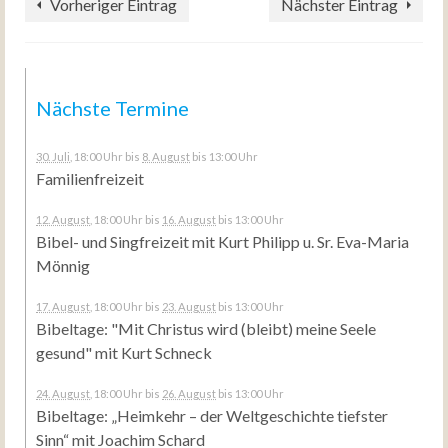
Vorheriger Eintrag
Nächster Eintrag
Nächste Termine
30. Juli
, 18:00 Uhr
bis
8. August
bis 13:00 Uhr
Familienfreizeit
12. August
, 18:00 Uhr
bis
16. August
bis 13:00 Uhr
Bibel- und Singfreizeit mit Kurt Philipp u. Sr. Eva-Maria
Mönnig
17. August
, 18:00 Uhr
bis
23. August
bis 13:00 Uhr
Bibeltage: "Mit Christus wird (bleibt) meine Seele
gesund" mit Kurt Schneck
24. August
, 18:00 Uhr
bis
26. August
bis 13:00 Uhr
Bibeltage: „Heimkehr – der Weltgeschichte tiefster
Sinn“ mit Joachim Schard