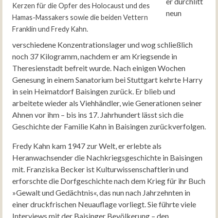
er durchlitt
Kerzen für die Opfer des Holocaust und des
neun
Hamas-Massakers sowie die beiden Vettern
Franklin und Fredy Kahn.
verschiedene Konzentrationslager und wog schließlich
noch 37 Kilogramm, nachdem er am Kriegsende in
Theresienstadt befreit wurde. Nach einigen Wochen
Genesung in einem Sanatorium bei Stuttgart kehrte Harry
in sein Heimatdorf Baisingen zurück. Er blieb und
arbeitete wieder als Viehhändler, wie Generationen seiner
Ahnen vor ihm – bis ins 17. Jahrhundert lässt sich die
Geschichte der Familie Kahn in Baisingen zurückverfolgen.
Fredy Kahn kam 1947 zur Welt, er erlebte als
Heranwachsender die Nachkriegsgeschichte in Baisingen
mit. Franziska Becker ist Kulturwissenschaftlerin und
erforschte die Dorfgeschichte nach dem Krieg für ihr Buch
»Gewalt und Gedächtnis«, das nun nach Jahrzehnten in
einer druckfrischen Neuauflage vorliegt. Sie führte viele
Interviews mit der Baisinger Bevölkerung – den