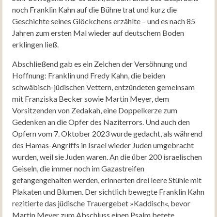
noch Franklin Kahn auf die Bühne trat und kurz die
Geschichte seines Glöckchens erzählte – und es nach 85
Jahren zum ersten Mal wieder auf deutschem Boden
erklingen ließ.
Abschließend gab es ein Zeichen der Versöhnung und
Hoffnung: Franklin und Fredy Kahn, die beiden
schwäbisch-jüdischen Vettern, entzündeten gemeinsam
mit Franziska Becker sowie Martin Meyer, dem
Vorsitzenden von Zedakah, eine Doppelkerze zum
Gedenken an die Opfer des Naziterrors. Und auch den
Opfern vom 7. Oktober 2023 wurde gedacht, als während
des Hamas-Angriffs in Israel wieder Juden umgebracht
wurden, weil sie Juden waren. An die über 200 israelischen
Geiseln, die immer noch im Gazastreifen
gefangengehalten werden, erinnerten drei leere Stühle mit
Plakaten und Blumen. Der sichtlich bewegte Franklin Kahn
rezitierte das jüdische Trauergebet »Kaddisch«, bevor
Martin Meyer zum Abschluss einen Psalm betete.