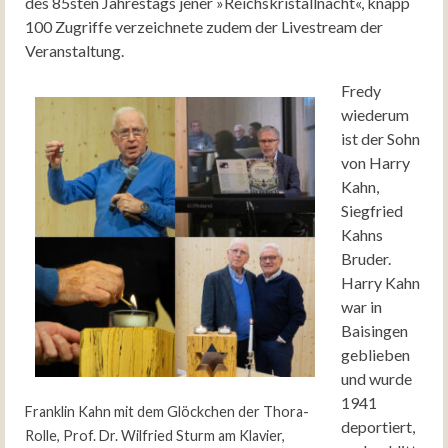
des 85sten Jahrestags jener »Reichskristallnacht«, knapp
100 Zugriffe verzeichnete zudem der Livestream der
Veranstaltung.
Fredy
wiederum
ist der Sohn
von Harry
Kahn,
Siegfried
Kahns
Bruder.
Harry Kahn
war in
Baisingen
geblieben
und wurde
1941
Franklin Kahn mit dem Glöckchen der Thora-
deportiert,
Rolle, Prof. Dr. Wilfried Sturm am Klavier,