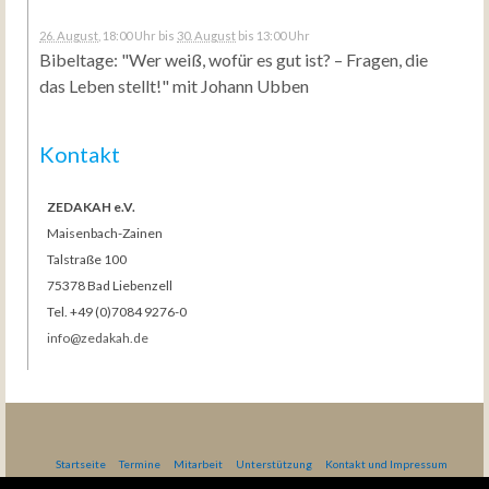
26. August
, 18:00 Uhr
bis
30. August
bis 13:00 Uhr
Bibeltage: "Wer weiß, wofür es gut ist? – Fragen, die
das Leben stellt!" mit Johann Ubben
Kontakt
ZEDAKAH e.V.
Maisenbach-Zainen
Talstraße 100
75378 Bad Liebenzell
Tel. +49 (0)7084 9276-0
info@zedakah.de
Startseite
Termine
Mitarbeit
Unterstützung
Kontakt und Impressum