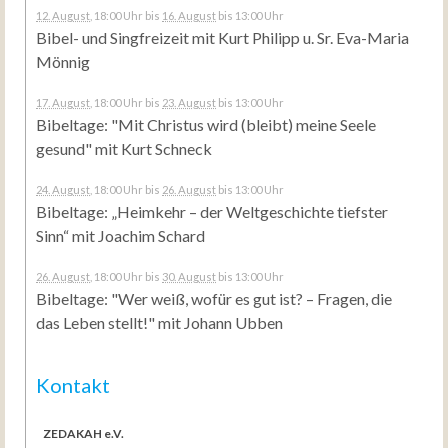
12. August
, 18:00 Uhr
bis
16. August
bis 13:00 Uhr
Bibel- und Singfreizeit mit Kurt Philipp u. Sr. Eva-Maria
Mönnig
17. August
, 18:00 Uhr
bis
23. August
bis 13:00 Uhr
Bibeltage: "Mit Christus wird (bleibt) meine Seele
gesund" mit Kurt Schneck
24. August
, 18:00 Uhr
bis
26. August
bis 13:00 Uhr
Bibeltage: „Heimkehr – der Weltgeschichte tiefster
Sinn“ mit Joachim Schard
26. August
, 18:00 Uhr
bis
30. August
bis 13:00 Uhr
Bibeltage: "Wer weiß, wofür es gut ist? – Fragen, die
das Leben stellt!" mit Johann Ubben
Kontakt
ZEDAKAH e.V.