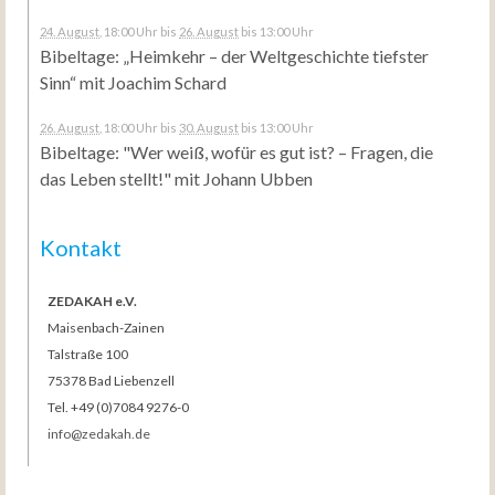
24. August
, 18:00 Uhr
bis
26. August
bis 13:00 Uhr
Bibeltage: „Heimkehr – der Weltgeschichte tiefster
Sinn“ mit Joachim Schard
26. August
, 18:00 Uhr
bis
30. August
bis 13:00 Uhr
Bibeltage: "Wer weiß, wofür es gut ist? – Fragen, die
das Leben stellt!" mit Johann Ubben
Kontakt
ZEDAKAH e.V.
Maisenbach-Zainen
Talstraße 100
75378 Bad Liebenzell
Tel. +49 (0)7084 9276-0
info@zedakah.de