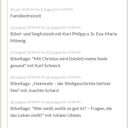
30. Juli
, 18:00 Uhr
bis
8. August
bis 13:00 Uhr
Familienfreizeit
12. August
, 18:00 Uhr
bis
16. August
bis 13:00 Uhr
Bibel- und Singfreizeit mit Kurt Philipp u. Sr. Eva-Maria
Mönnig
17. August
, 18:00 Uhr
bis
23. August
bis 13:00 Uhr
Bibeltage: "Mit Christus wird (bleibt) meine Seele
gesund" mit Kurt Schneck
24. August
, 18:00 Uhr
bis
26. August
bis 13:00 Uhr
Bibeltage: „Heimkehr – der Weltgeschichte tiefster
Sinn“ mit Joachim Schard
26. August
, 18:00 Uhr
bis
30. August
bis 13:00 Uhr
Bibeltage: "Wer weiß, wofür es gut ist? – Fragen, die
das Leben stellt!" mit Johann Ubben