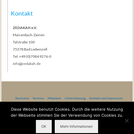
Kontakt
ZEDAKAH e.V.
Maisenbach-Zainen
Talstraße 100
75378 Bad Liebenzell
Tel. +49 (0)7084 9276-0
info@zedakah.de
Startseite
Termine
Mitarbeit
Unterstützung
Kontakt und Impressum
Datenschutzerklärung nach DSG-EKD
AGB Gästehaus Bethel
Diese Website benutzt Cookies. Durch die weitere Nutzung
der Webseite stimmen Sie der Verwendung von Cookies zu.
Gottesdienste in Maisenbach
OK
Mehr Informationen
© 2026 ZEDAKAH - WordPress Theme by
Kadence WP