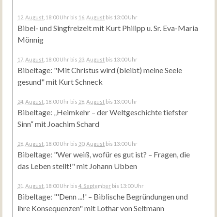
12. August
, 18:00 Uhr
bis
16. August
bis 13:00 Uhr
Bibel- und Singfreizeit mit Kurt Philipp u. Sr. Eva-Maria
Mönnig
17. August
, 18:00 Uhr
bis
23. August
bis 13:00 Uhr
Bibeltage: "Mit Christus wird (bleibt) meine Seele
gesund" mit Kurt Schneck
24. August
, 18:00 Uhr
bis
26. August
bis 13:00 Uhr
Bibeltage: „Heimkehr – der Weltgeschichte tiefster
Sinn“ mit Joachim Schard
26. August
, 18:00 Uhr
bis
30. August
bis 13:00 Uhr
Bibeltage: "Wer weiß, wofür es gut ist? – Fragen, die
das Leben stellt!" mit Johann Ubben
31. August
, 18:00 Uhr
bis
4. September
bis 13:00 Uhr
Bibeltage: "'Denn ...!' – Biblische Begründungen und
ihre Konsequenzen" mit Lothar von Seltmann