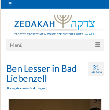
Menü
Ben Lesser in Bad
31
JAN. 2018
Liebenzell
eingetragen in:
Meldungen
|