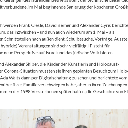
it verbundene, im Mai beginnende Sanierung der koscheren Groß
h werden Frank Clesle, David Berner und Alexander Cyris berichte
m, das inzwischen – und nun auch wiederum am 1. Mai – als
en Schnittstellen nach außen dient. Schulbesuche, Vorträge, Ausste
bride) Veranstaltungen sind sehr vielfältig. IP steht für
 neue Perspektive auf Israel und das jüdische Volk bieten.
d Alexander Shiber, die Kinder der Künstlerin und Holocaust-
r Corona-Situation mussten sie ihren geplanten Besuch zum Holo
Ada Waits dann per Digitalschaltung zu sehen und berichtete vom
nüber ihrer Familie verschwiegen habe, aber in ihren Zeichnungen
men der 1998 Verstorbenen später halfen, die Geschichte von El