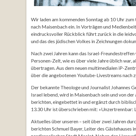
Wir laden am kommenden Sonntag ab 10 Uhr zum trad
nach Maisenbach ein. In Vorträgen und Medienbeiträ
eindrucksvoller Rückblick führt zurück in die leid
und das des jüdischen Volkes in Zeichnungen dokum
Nach zwei Jahren kann das Israel-Freundestreffen 
Personen-Zelt, wie es über viele Jahre üblich war, 
übertragen. Aus dem neuen multimedialen iP-Zent
über die angebotenen Youtube-Livestreams nach z
Der bekannte Theologe und Journalist Johannes Ge
Israel lebend, wird in Maisenbach sein und von der 
berichten, eingebettet in und ergänzt durch bibl
13.30 Uhr ist überschrieben mit: »Unzertrennbar: L
Aktuelles über unseren – seit über zwei Jahren du
berichten Schmuel Bayer, Leiter des Gästehauses in
nordisraelischen Stadt Maalot. Neben den Herausfo