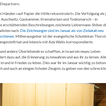
n Ehepartnern.
n Händen »auf Papier die Hölle rekonstruiert«. Die Verfolgung als 
ach Auschwitz, Gaskammer, Krematorium und Todesmarsch – in
ie erschütternden Beschreibungen zeichnete Liebermann-Shiber d
listen nach.
Die Zeichnungen sind im Januar als von Zedakah neu
schienen.
Mitherausgeber ist der evangelische Schuldekan Thorst
ngestellt hat und intensiv mit Ada Waits korrespondierte.
r und andere Überlebende es schafften, in Israel ein neues Leben
rt dazu auf, die Erinnerung zu bewahren und aus ihr zu lernen. All
i und in Frieden zu leben. Dies war ihr im Januar wichtig zu beto
ch und auch an einigen Schulen Zeugnis zu geben von den schreckli