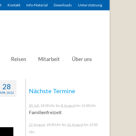
t
Kontakt
Info-Material
Downloads
Unterstützung
Reisen
Mitarbeit
Über uns
28
Nächste Termine
APR. 2022
30. Juli
, 18:00 Uhr
bis
8. August
bis 13:00 Uhr
Familienfreizeit
12. August
, 18:00 Uhr
bis
16. August
bis 13:00
Uhr