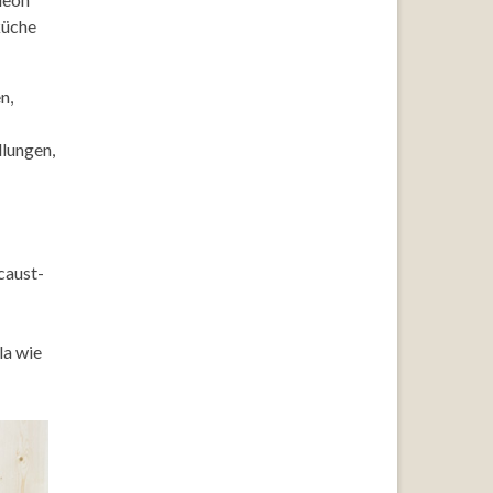
küche
n,
llungen,
caust-
la wie