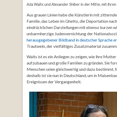
Ada Waits und Alexander Shiber in der Mitte, mit ihre
Aus grauen Linien habe die Künstlerin mit zitternde
Familie, das Leben im Ghetto, die Deportation n
eindrücklichen Darstellungen mit ebenso kurzen w
unbarmherzige Judenvernichtung der Nationalsozia
herausgegebener Bildband in deutscher Sprache er
Trautwein, der vielfältiges Zusatzmaterial zusamme
Waits ist es ein Anliegen zu zeigen, wie ihre Mutte
aufzubauen und große Familien zu gründen. Sie forde
Menschen seien gleichwertig und dazu bestimmt, fre
deshalb ist sie nun in Deutschland, um in Maisenba
Ereignissen der Vergangenheit.