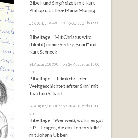
Bibel- und Singfreizeit mit Kurt
Philipp u. Sr. Eva-Maria Mönnig
17. August
, 18:00 Uhr
bis
23. August
bis 13:00
Uhr
Bibeltage: "Mit Christus wird
(bleibt) meine Seele gesund" mit
Kurt Schneck
24. August
, 18:00 Uhr
bis
26. August
bis 13:00
Uhr
Bibeltage: „Heimkehr – der
Weltgeschichte tiefster Sinn“ mit
Joachim Schard
26. August
, 18:00 Uhr
bis
30. August
bis 13:00
Uhr
Bibeltage: "Wer weiß, wofür es gut
ist? – Fragen, die das Leben stellt!"
mit Johann Ubben