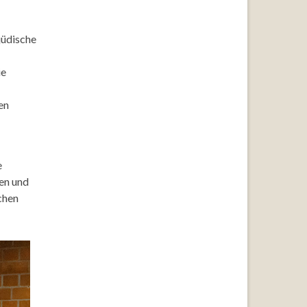
jüdische
ie
en
e
nen und
chen