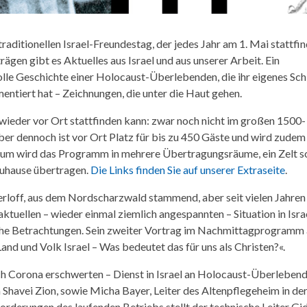
itionellen Israel-Freundestag, der jedes Jahr am 1. Mai stattfin
gen gibt es Aktuelles aus Israel und aus unserer Arbeit. Ein
volle Geschichte einer Holocaust-Überlebenden, die ihr eigenes Sch
entiert hat – Zeichnungen, die unter die Haut gehen.
wieder vor Ort stattfinden kann: zwar noch nicht im großen 1500-
aber dennoch ist vor Ort Platz für bis zu 450 Gäste und wird zudem
rum wird das Programm in mehrere Übertragungsräume, ein Zelt s
uhause übertragen.
Die Links finden Sie auf unserer Extraseite
.
rloff, aus dem Nordscharzwald stammend, aber seit vielen Jahren 
aktuellen – wieder einmal ziemlich angespannten – Situation in Isra
ische Betrachtungen. Sein zweiter Vortrag im Nachmittagprogramm
and und Volk Israel – Was bedeutet das für uns als Christen?«.
rch Corona erschwerten – Dienst in Israel an Holocaust-Überleben
 Shavei Zion, sowie Micha Bayer, Leiter des Altenpflegeheim in de
rderungen des laufenden Betriebs stellt der technische Leiter Gi