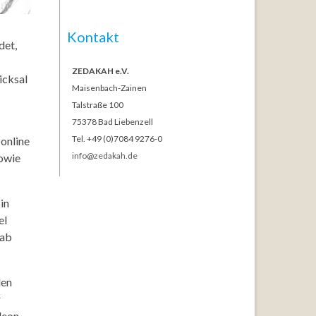
Kontakt
det,
ZEDAKAH e.V.
icksal
Maisenbach-Zainen
Talstraße 100
75378 Bad Liebenzell
Tel. +49 (0)7084 9276-0
 online
info@zedakah.de
owie
in
el
 ab
den
r
deon