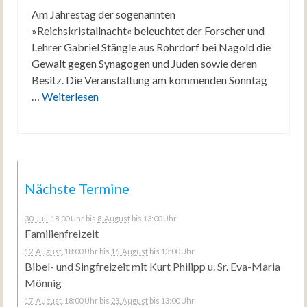
Am Jahrestag der sogenannten
»Reichskristallnacht« beleuchtet der Forscher und
Lehrer Gabriel Stängle aus Rohrdorf bei Nagold die
Gewalt gegen Synagogen und Juden sowie deren
Besitz. Die Veranstaltung am kommenden Sonntag
…
Weiterlesen
Nächste Termine
30. Juli
, 18:00 Uhr
bis
8. August
bis 13:00 Uhr
Familienfreizeit
12. August
, 18:00 Uhr
bis
16. August
bis 13:00 Uhr
Bibel- und Singfreizeit mit Kurt Philipp u. Sr. Eva-Maria
Mönnig
17. August
, 18:00 Uhr
bis
23. August
bis 13:00 Uhr