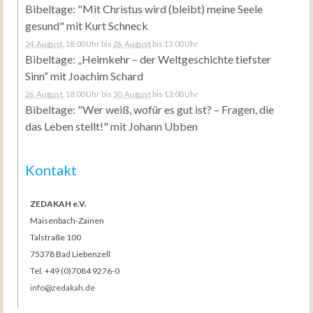
Bibeltage: "Mit Christus wird (bleibt) meine Seele
gesund" mit Kurt Schneck
24. August
, 18:00 Uhr
bis
26. August
bis 13:00 Uhr
Bibeltage: „Heimkehr – der Weltgeschichte tiefster
Sinn“ mit Joachim Schard
26. August
, 18:00 Uhr
bis
30. August
bis 13:00 Uhr
Bibeltage: "Wer weiß, wofür es gut ist? – Fragen, die
das Leben stellt!" mit Johann Ubben
Kontakt
ZEDAKAH e.V.
Maisenbach-Zainen
Talstraße 100
75378 Bad Liebenzell
Tel. +49 (0)7084 9276-0
info@zedakah.de