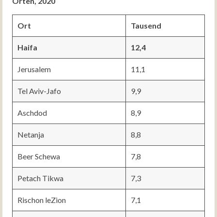
Orten, 2020
Ort
Tausend
Haifa
12,4
Jerusalem
11,1
Tel Aviv-Jafo
9,9
Aschdod
8,9
Netanja
8,8
Beer Schewa
7,8
Petach Tikwa
7,3
Rischon leZion
7,1