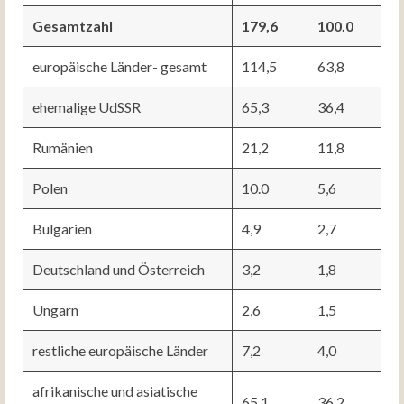
Gesamtzahl
179,6
100.0
europäische Länder- gesamt
114,5
63,8
ehemalige UdSSR
65,3
36,4
Rumänien
21,2
11,8
Polen
10.0
5,6
Bulgarien
4,9
2,7
Deutschland und Österreich
3,2
1,8
Ungarn
2,6
1,5
restliche europäische Länder
7,2
4,0
afrikanische und asiatische
65,1
36,2