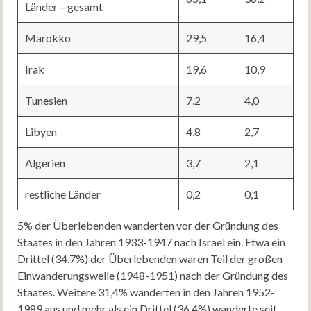
Länder – gesamt
Marokko
29,5
16,4
Irak
19,6
10,9
Tunesien
7,2
4,0
Libyen
4,8
2,7
Algerien
3,7
2,1
restliche Länder
0,2
0,1
5% der Überlebenden wanderten vor der Gründung des
Staates in den Jahren 1933-1947 nach Israel ein. Etwa ein
Drittel (34,7%) der Überlebenden waren Teil der großen
Einwanderungswelle (1948-1951) nach der Gründung des
Staates. Weitere 31,4% wanderten in den Jahren 1952-
1989 aus und mehr als ein Drittel (36,4%) wanderte seit