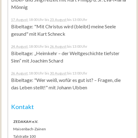
Mönnig
17. August
, 18:00 Uhr
bis
23. August
bis 13:00 Uhr
Bibeltage: "Mit Christus wird (bleibt) meine Seele
gesund" mit Kurt Schneck
24. August
, 18:00 Uhr
bis
26. August
bis 13:00 Uhr
Bibeltage: „Heimkehr – der Weltgeschichte tiefster
Sinn“ mit Joachim Schard
26. August
, 18:00 Uhr
bis
30. August
bis 13:00 Uhr
Bibeltage: "Wer weiß, wofür es gut ist? – Fragen, die
das Leben stellt!" mit Johann Ubben
Kontakt
ZEDAKAH e.V.
Maisenbach-Zainen
Talstraße 100