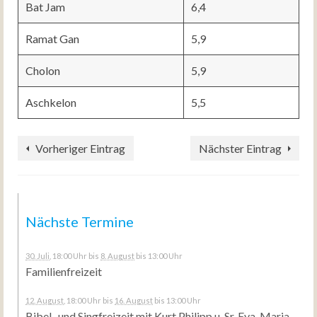
Bat Jam
6,4
Ramat Gan
5,9
Cholon
5,9
Aschkelon
5,5
Vorheriger Eintrag
Nächster Eintrag
Nächste Termine
30. Juli
, 18:00 Uhr
bis
8. August
bis 13:00 Uhr
Familienfreizeit
12. August
, 18:00 Uhr
bis
16. August
bis 13:00 Uhr
Bibel- und Singfreizeit mit Kurt Philipp u. Sr. Eva-Maria