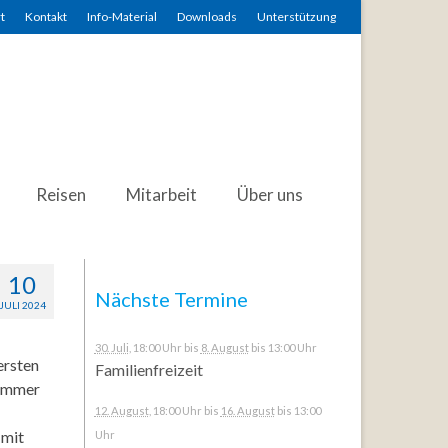
t
Kontakt
Info-Material
Downloads
Unterstützung
Reisen
Mitarbeit
Über uns
10
Nächste Termine
JULI 2024
30. Juli
, 18:00 Uhr
bis
8. August
bis 13:00 Uhr
ersten
Familienfreizeit
 immer
12. August
, 18:00 Uhr
bis
16. August
bis 13:00
 mit
Uhr