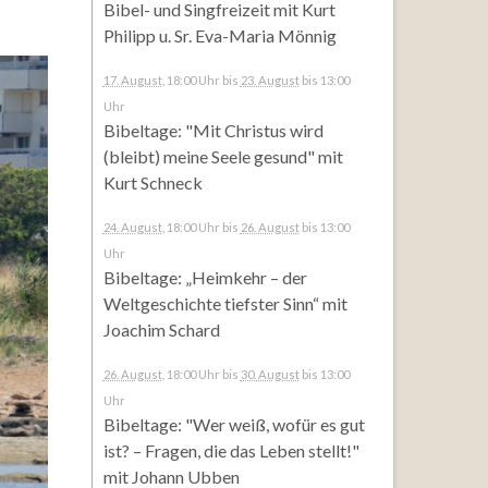
Bibel- und Singfreizeit mit Kurt
Philipp u. Sr. Eva-Maria Mönnig
17. August
, 18:00 Uhr
bis
23. August
bis 13:00
Uhr
Bibeltage: "Mit Christus wird
(bleibt) meine Seele gesund" mit
Kurt Schneck
24. August
, 18:00 Uhr
bis
26. August
bis 13:00
Uhr
Bibeltage: „Heimkehr – der
Weltgeschichte tiefster Sinn“ mit
Joachim Schard
26. August
, 18:00 Uhr
bis
30. August
bis 13:00
Uhr
Bibeltage: "Wer weiß, wofür es gut
ist? – Fragen, die das Leben stellt!"
mit Johann Ubben