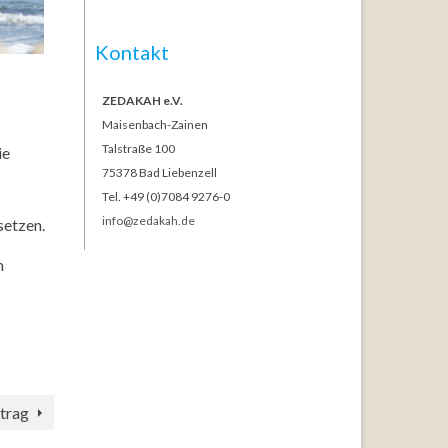
Kontakt
ZEDAKAH e.V.
Maisenbach-Zainen
Talstraße 100
ie
75378 Bad Liebenzell
Tel. +49 (0)7084 9276-0
info@zedakah.de
setzen.
m
trag