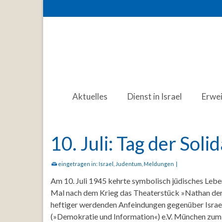
Aktuelles
Dienst in Israel
Erwe
10. Juli: Tag der Soli
eingetragen in:
Israel
,
Judentum
,
Meldungen
|
Am 10. Juli 1945 kehrte symbolisch jüdisches Leb
Mal nach dem Krieg das Theaterstück »Nathan der 
heftiger werdenden Anfeindungen gegenüber Israel 
(»Demokratie und Information«) e.V. München zu