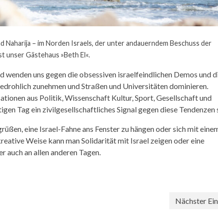
d Naharija – im Norden Israels, der unter andauerndem Beschuss der
st unser Gästehaus »Beth El«.
und wenden uns gegen die obsessiven israelfeindlichen Demos und d
 bedrohlich zunehmen und Straßen und Universitäten dominieren.
ionen aus Politik, Wissenschaft Kultur, Sport, Gesellschaft und
igen Tag ein zivilgesellschaftliches Signal gegen diese Tendenzen 
grüßen, eine Israel-Fahne ans Fenster zu hängen oder sich mit eine
reative Weise kann man Solidarität mit Israel zeigen oder eine
r auch an allen anderen Tagen.
Nächster Ein