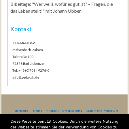
Bibeltage: "Wer weiß, wofür es gut ist? – Fragen, die
das Leben stellt!" mit Johann Ubben
Kontakt
ZEDAKAH e.V.
Maisenbach-Zainen
Talstraße 100
75378 Bad Liebenzell
Tel. +49 (0)7084 9276-0
info@zedakah.de
Startseite
Termine
Mitarbeit
Unterstützung
Kontakt und Impressum
Datenschutzerklärung nach DSG-EKD
AGB Gästehaus Bethel
Diese Website benutzt Cookies. Durch die weitere Nutzung
der Webseite stimmen Sie der Verwendung von Cookies zu.
Gottesdienste in Maisenbach