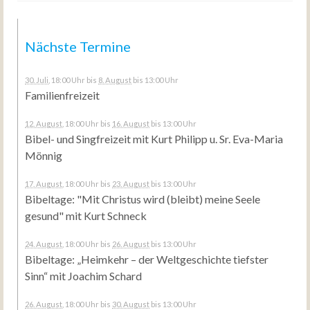
Nächste Termine
30. Juli
, 18:00 Uhr
bis
8. August
bis 13:00 Uhr
Familienfreizeit
12. August
, 18:00 Uhr
bis
16. August
bis 13:00 Uhr
Bibel- und Singfreizeit mit Kurt Philipp u. Sr. Eva-Maria
Mönnig
17. August
, 18:00 Uhr
bis
23. August
bis 13:00 Uhr
Bibeltage: "Mit Christus wird (bleibt) meine Seele
gesund" mit Kurt Schneck
24. August
, 18:00 Uhr
bis
26. August
bis 13:00 Uhr
Bibeltage: „Heimkehr – der Weltgeschichte tiefster
Sinn“ mit Joachim Schard
26. August
, 18:00 Uhr
bis
30. August
bis 13:00 Uhr