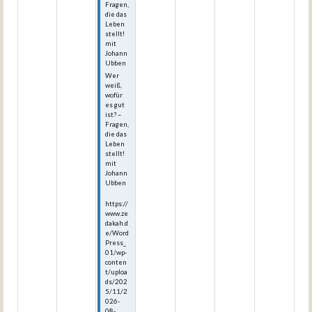
Fragen,
die das
Leben
stellt!
mit
Johann
Ubben
Wer
weiß,
wofür
es gut
ist? –
Fragen,
die das
Leben
stellt!
mit
Johann
Ubben
https://
www.ze
dakah.d
e/Word
Press_
01/wp-
conten
t/uploa
ds/202
5/11/2
026-
08-