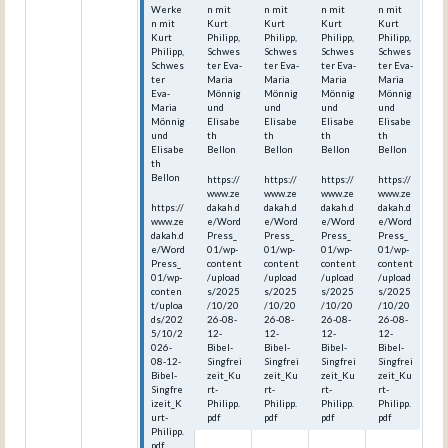
Werke
n mit
n mit
n mit
n mit
n mit
Kurt
Kurt
Kurt
Kurt
Kurt
Philipp,
Philipp,
Philipp,
Philipp,
Philipp,
Schwes
Schwes
Schwes
Schwes
Schwes
ter Eva-
ter Eva-
ter Eva-
ter Eva-
ter
Maria
Maria
Maria
Maria
Eva-
Mönnig
Mönnig
Mönnig
Mönnig
Maria
und
und
und
und
Mönnig
Elisabe
Elisabe
Elisabe
Elisabe
und
th
th
th
th
Elisabe
Bellon
Bellon
Bellon
Bellon
th
Bellon
https://
https://
https://
https://
www.ze
www.ze
www.ze
www.ze
https://
dakah.d
dakah.d
dakah.d
dakah.d
www.ze
e/Word
e/Word
e/Word
e/Word
dakah.d
Press_
Press_
Press_
Press_
e/Word
01/wp-
01/wp-
01/wp-
01/wp-
Press_
content
content
content
content
01/wp-
/upload
/upload
/upload
/upload
conten
s/2025
s/2025
s/2025
s/2025
t/uploa
/10/20
/10/20
/10/20
/10/20
ds/202
26-08-
26-08-
26-08-
26-08-
5/10/2
12-
12-
12-
12-
026-
Bibel-
Bibel-
Bibel-
Bibel-
08-12-
Singfrei
Singfrei
Singfrei
Singfrei
Bibel-
zeit_Ku
zeit_Ku
zeit_Ku
zeit_Ku
Singfre
rt-
rt-
rt-
rt-
izeit_K
Philipp.
Philipp.
Philipp.
Philipp.
urt-
pdf
pdf
pdf
pdf
Philipp.
pdf