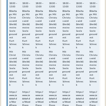
18:00 –
18:00 –
18:00 –
18:00 –
18:00 –
18:00 –
18:00 –
13:00
13:00
13:00
13:00
13:00
13:00
13:00
Bibelta
Bibelta
Bibelta
Bibelta
Bibelta
Bibelta
Bibelta
ge: Mit
ge: Mit
ge: Mit
ge: Mit
ge: Mit
ge: Mit
ge: Mit
Christ
Christu
Christu
Christu
Christu
Christu
Christu
us wird
s wird
s wird
s wird
s wird
s wird
s wird
(bleibt)
(bleibt)
(bleibt)
(bleibt)
(bleibt)
(bleibt)
(bleibt)
meine
meine
meine
meine
meine
meine
meine
Seele
Seele
Seele
Seele
Seele
Seele
Seele
gesund
gesund
gesund
gesund
gesund
gesund
gesund
mit
mit
mit
mit
mit
mit
mit
Kurt
Kurt
Kurt
Kurt
Kurt
Kurt
Kurt
Schnec
Schnec
Schnec
Schnec
Schnec
Schnec
Schnec
k
k
k
k
k
k
k
Mit
Mit
Mit
Mit
Mit
Mit
Mit
Christ
Christu
Christu
Christu
Christu
Christu
Christu
us wird
s wird
s wird
s wird
s wird
s wird
s wird
(bleibt)
(bleibt)
(bleibt)
(bleibt)
(bleibt)
(bleibt)
(bleibt)
meine
meine
meine
meine
meine
meine
meine
Seele
Seele
Seele
Seele
Seele
Seele
Seele
gesund
gesund
gesund
gesund
gesund
gesund
gesund
mit
mit
mit
mit
mit
mit
mit
Kurt
Kurt
Kurt
Kurt
Kurt
Kurt
Kurt
Schnec
Schnec
Schnec
Schnec
Schnec
Schnec
Schnec
k
k
k
k
k
k
k
https://
https://
https://
https://
https://
https://
https://
www.ze
www.ze
www.ze
www.ze
www.ze
www.ze
www.ze
dakah.d
dakah.d
dakah.d
dakah.d
dakah.d
dakah.d
dakah.d
e/Wor
e/Word
e/Word
e/Word
e/Word
e/Word
e/Word
dPress
Press_
Press_
Press_
Press_
Press_
Press_