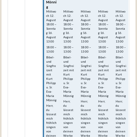
Mönni
Mönni
Mönni
Mönni
Mönni
g
g
g
g
g
Mittwo
Mittwo
Mittwo
Mittwo
Mittwo
ch
12.
ch
12.
ch
12.
ch
12.
ch
12.
August
August
August
August
August
18:00
–
18:00
–
18:00
–
18:00
–
18:00
–
Sonnta
Sonnta
Sonnta
Sonnta
Sonnta
g
16.
g
16.
g
16.
g
16.
g
16.
August
August
August
August
August
13:00
13:00
13:00
13:00
13:00
18:00 –
18:00 –
18:00 –
18:00 –
18:00 –
13:00
13:00
13:00
13:00
13:00
Bibel-
Bibel-
Bibel-
Bibel-
Bibel-
und
und
und
und
und
Singfre
Singfrei
Singfrei
Singfrei
Singfrei
izeit
zeit mit
zeit mit
zeit mit
zeit mit
mit
Kurt
Kurt
Kurt
Kurt
Kurt
Philipp
Philipp
Philipp
Philipp
Philipp
u. Sr.
u. Sr.
u. Sr.
u. Sr.
u. Sr.
Eva-
Eva-
Eva-
Eva-
Eva-
Maria
Maria
Maria
Maria
Maria
Mönnig
Mönnig
Mönnig
Mönnig
Mönnig
Herr,
Herr,
Herr,
Herr,
Herr,
du
du
du
du
du
lässest
lässest
lässest
lässest
lässest
mich
mich
mich
mich
mich
fröhlich
fröhlich
fröhlich
fröhlich
fröhlich
singen
singen
singen
singen
singen
von
von
von
von
von
deinen
deinen
deinen
deinen
deinen
Werke
Werke
Werke
Werke