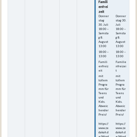
Famili
Famili
enfrei
enfrei
zeit
zeit
Donner
Donner
stag
stag
30.
30.
Juli
Juli
18:00
–
18:00
–
Samsta
Samsta
g
8.
g
8.
August
August
13:00
13:00
18:00 –
18:00 –
13:00
13:00
Famili
Familie
enfreiz
nfreizei
eit
t
mit
mit
tollem
tollem
Progra
Progra
mm für
mm für
Teens
Teens
und
und
Kids.
Kids.
Abweic
Abweic
hender
hender
Preis!
Preis!
https://
https://
www.ze
www.ze
dakah.d
dakah.d
e/Word
e/Word