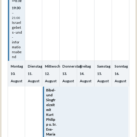
ung.jpg
19:30
–
21:00
Israel
gebet
s- und
-
infor
matio
nsabe
nd
Montag
Dienstag
Mittwoch
Donnerstag
Freitag
Samstag
Sonntag
10.
11.
12.
13.
14.
15.
16.
August
August
August
August
August
August
August
Bibel-
Bibel-
Bibel-
Bibel-
Bibel-
und
und
und
und
und
Singfr
Singfr
Singfr
Singfr
Singfr
eizeit
eizeit
eizeit
eizeit
eizeit
mit
mit
mit
mit
mit
Kurt
Kurt
Kurt
Kurt
Kurt
Philip
Philip
Philip
Philip
Philip
p u. Sr.
p u. Sr.
p u. Sr.
p u. Sr.
p u. Sr.
Eva-
Eva-
Eva-
Eva-
Eva-
Maria
Maria
Maria
Maria
Maria