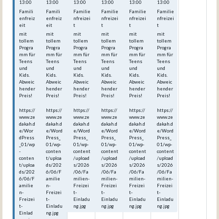
13:00
13:00
13:00
13:00
13:00
13:00
Famili
Famili
Familie
Familie
Familie
Familie
enfreiz
enfreiz
nfreizei
nfreizei
nfreizei
nfreizei
eit
eit
t
t
t
t
mit
mit
mit
mit
mit
mit
tollem
tollem
tollem
tollem
tollem
tollem
Progra
Progra
Progra
Progra
Progra
Progra
mm für
mm für
mm für
mm für
mm für
mm für
Teens
Teens
Teens
Teens
Teens
Teens
und
und
und
und
und
und
Kids.
Kids.
Kids.
Kids.
Kids.
Kids.
Abweic
Abweic
Abweic
Abweic
Abweic
Abweic
hender
hender
hender
hender
hender
hender
Preis!
Preis!
Preis!
Preis!
Preis!
Preis!
https://
https://
https://
https://
https://
https://
www.ze
www.ze
www.ze
www.ze
www.ze
www.ze
dakah.d
dakah.d
dakah.d
dakah.d
dakah.d
dakah.d
e/Wor
e/Word
e/Word
e/Word
e/Word
e/Word
dPress
Press_
Press_
Press_
Press_
Press_
_01/wp
01/wp-
01/wp-
01/wp-
01/wp-
01/wp-
-
conten
content
content
content
content
conten
t/uploa
/upload
/upload
/upload
/upload
t/uploa
ds/202
s/2026
s/2026
s/2026
s/2026
ds/202
6/06/F
/06/Fa
/06/Fa
/06/Fa
/06/Fa
6/06/F
amilie
milien-
milien-
milien-
milien-
amilie
n-
Freizei
Freizei
Freizei
Freizei
n-
Freizei
t-
t-
t-
t-
Freizei
t-
Einladu
Einladu
Einladu
Einladu
t-
Einladu
ng.jpg
ng.jpg
ng.jpg
ng.jpg
Einlad
ng.jpg