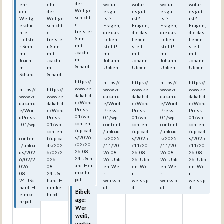
der
ehr –
ehr –
wofür
wofür
wofür
wofür
Weltge
der
der
es gut
es gut
es gut
es gut
schicht
Weltg
Weltge
ist? –
ist? –
ist? –
ist? –
e
eschic
schicht
Fragen,
Fragen,
Fragen,
Fragen,
tiefster
hte
e
die das
die das
die das
die das
Sinn
tiefste
tiefste
Leben
Leben
Leben
Leben
mit
r Sinn
r Sinn
stellt!
stellt!
stellt!
stellt!
Joachi
mit
mit
mit
mit
mit
mit
m
Joachi
Joachi
Johann
Johann
Johann
Johann
Schard
m
m
Ubben
Ubben
Ubben
Ubben
Schard
Schard
https://
https://
https://
https://
https://
www.ze
https://
https://
www.ze
www.ze
www.ze
www.ze
dakah.d
www.ze
www.ze
dakah.d
dakah.d
dakah.d
dakah.d
e/Word
dakah.d
dakah.d
e/Word
e/Word
e/Word
e/Word
Press_
e/Wor
e/Word
Press_
Press_
Press_
Press_
01/wp-
dPress
Press_
01/wp-
01/wp-
01/wp-
01/wp-
content
_01/wp
01/wp-
content
content
content
content
/upload
-
conten
/upload
/upload
/upload
/upload
s/2026
conten
t/uploa
s/2025
s/2025
s/2025
s/2025
/02/20
t/uploa
ds/202
/11/20
/11/20
/11/20
/11/20
26-08-
ds/202
6/02/2
26-08-
26-08-
26-08-
26-08-
24_JSch
6/02/2
026-
26_Ubb
26_Ubb
26_Ubb
26_Ubb
ard_Hei
026-
08-
en_We
en_We
en_We
en_We
mkehr.
08-
24_JSc
r-
r-
r-
r-
pdf
24_JSc
hard_H
weiss.p
weiss.p
weiss.p
weiss.p
hard_H
eimke
df
df
df
df
Bibelt
eimke
hr.pdf
age:
hr.pdf
Wer
weiß,
wofür