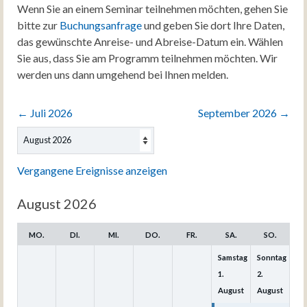
Wenn Sie an einem Seminar teilnehmen möchten, gehen Sie
bitte zur
Buchungsanfrage
und geben Sie dort Ihre Daten,
das gewünschte Anreise- und Abreise-Datum ein. Wählen
Sie aus, dass Sie am Programm teilnehmen möchten. Wir
werden uns dann umgehend bei Ihnen melden.
←
Juli 2026
September 2026
→
Auswahl
des
Monats
Vergangene Ereignisse anzeigen
August 2026
MO.
DI.
MI.
DO.
FR.
SA.
SO.
Samstag
Sonntag
1.
2.
August
August