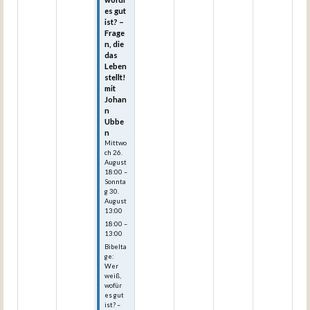
es gut
ist? –
Frage
n, die
das
Leben
stellt!
mit
Johan
n
Ubbe
n
Mittwo
ch
26.
August
18:00
–
Sonnta
g
30.
August
13:00
18:00 –
13:00
Bibelta
ge:
Wer
weiß,
wofür
es gut
ist? –