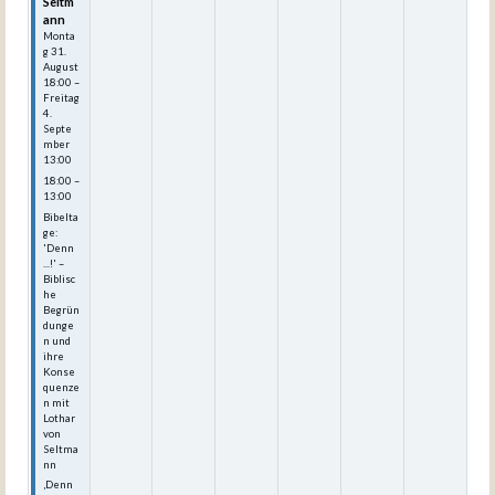
Seltm
ann
Monta
g
31.
August
18:00
–
Freitag
4.
Septe
mber
13:00
18:00 –
13:00
Bibelta
ge:
'Denn
...!' –
Biblisc
he
Begrün
dunge
n und
ihre
Konse
quenze
n mit
Lothar
von
Seltma
nn
‚Denn