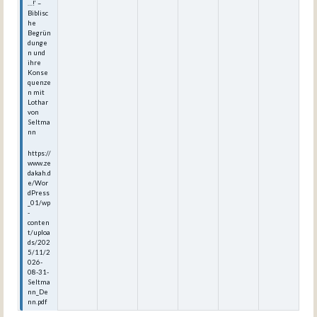
…!‘ –
Biblisc
he
Begrün
dunge
n und
ihre
Konse
quenze
n mit
Lothar
von
Seltma
nn
https://
www.ze
dakah.d
e/Wor
dPress
_01/wp
-
conten
t/uploa
ds/202
5/11/2
026-
08-31-
Seltma
nn_De
nn.pdf