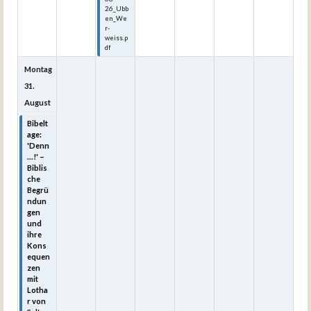
26_Ubb
en_We
r-
weiss.p
df
Montag
31.
August
Bibelt
age:
'Denn
...!' –
Biblis
che
Begrü
ndun
gen
und
ihre
Kons
equen
zen
mit
Lotha
r von