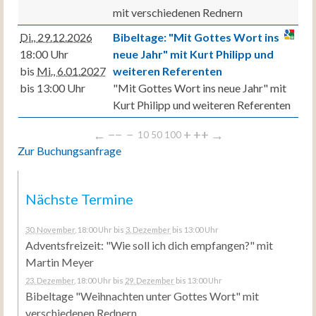
mit verschiedenen Rednern
Di., 29.12.2026
Bibeltage: "Mit Gottes Wort ins
18:00 Uhr
neue Jahr" mit Kurt Philipp und
bis
Mi., 6.01.2027
weiteren Referenten
bis 13:00 Uhr
"Mit Gottes Wort ins neue Jahr" mit
Kurt Philipp und weiteren Referenten
←
−−
−
+
++
→
10
50
100
Zur Buchungsanfrage
Nächste Termine
30. November
, 18:00 Uhr
bis
3. Dezember
bis 13:00 Uhr
Adventsfreizeit: "Wie soll ich dich empfangen?" mit
Martin Meyer
23. Dezember
, 18:00 Uhr
bis
29. Dezember
bis 13:00 Uhr
Bibeltage "Weihnachten unter Gottes Wort" mit
verschiedenen Rednern