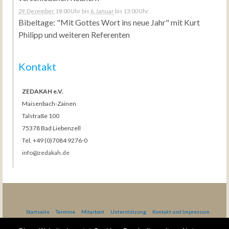
29. Dezember
, 18:00 Uhr
bis
6. Januar
bis 13:00 Uhr
Bibeltage: "Mit Gottes Wort ins neue Jahr" mit Kurt
Philipp und weiteren Referenten
Kontakt
ZEDAKAH e.V.
Maisenbach-Zainen
Talstraße 100
75378 Bad Liebenzell
Tel. +49 (0)7084 9276-0
info@zedakah.de
Startseite
Termine
Mitarbeit
Unterstützung
Kontakt und Impressum
Datenschutzerklärung nach DSG-EKD
AGB Gästehaus Bethel