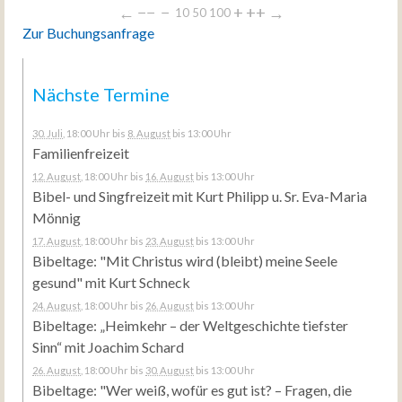
←
−−
−
+
++
→
10
50
100
Zur Buchungsanfrage
Nächste Termine
30. Juli
, 18:00 Uhr
bis
8. August
bis 13:00 Uhr
Familienfreizeit
12. August
, 18:00 Uhr
bis
16. August
bis 13:00 Uhr
Bibel- und Singfreizeit mit Kurt Philipp u. Sr. Eva-Maria
Mönnig
17. August
, 18:00 Uhr
bis
23. August
bis 13:00 Uhr
Bibeltage: "Mit Christus wird (bleibt) meine Seele
gesund" mit Kurt Schneck
24. August
, 18:00 Uhr
bis
26. August
bis 13:00 Uhr
Bibeltage: „Heimkehr – der Weltgeschichte tiefster
Sinn“ mit Joachim Schard
26. August
, 18:00 Uhr
bis
30. August
bis 13:00 Uhr
Bibeltage: "Wer weiß, wofür es gut ist? – Fragen, die