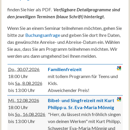
finden Sie hier als PDF.
Verfügbare Detailprogramme sind
den jeweiligen Terminen (blaue Schrift) hinterlegt.
Wenn Sie an einem Seminar teilnehmen möchten, gehen Sie
bitte zur
Buchungsanfrage
und geben Sie dort Ihre Daten,
das gewünschte Anreise- und Abreise-Datum ein. Wählen
Sie aus, dass Sie am Programm teilnehmen möchten. Wir
werden uns dann umgehend bei Ihnen melden.
Do., 30.07.2026
Familienfreizeit
18:00 Uhr
mit tollem Programm für Teens und
bis
Sa., 8.08.2026
Kids.
bis 13:00 Uhr
Abweichender Preis!
Mi., 12.08.2026
Bibel- und Singfreizeit mit Kurt
18:00 Uhr
Philipp u. Sr. Eva-Maria Mönnig
bis
So., 16.08.2026
"Herr, du lässest mich fröhlich singen
bis 13:00 Uhr
von deinen Werken" mit Kurt Philipp,
Schwester Eva-Maria Mönnig und