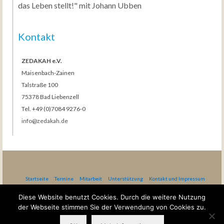
das Leben stellt!" mit Johann Ubben
Kontakt
ZEDAKAH e.V.
Maisenbach-Zainen
Talstraße 100
75378 Bad Liebenzell
Tel. +49 (0)7084 9276-0
info@zedakah.de
Startseite
Termine
Mitarbeit
Unterstützung
Kontakt und Impressum
Datenschutzerklärung nach DSG-EKD
AGB Gästehaus Bethel
Diese Website benutzt Cookies. Durch die weitere Nutzung
der Webseite stimmen Sie der Verwendung von Cookies zu.
Gottesdienste in Maisenbach