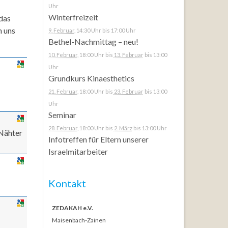
Uhr
Winterfreizeit
 das
n uns
9. Februar
, 14:30 Uhr
bis 17:00 Uhr
Bethel-Nachmittag – neu!
10. Februar
, 18:00 Uhr
bis
13. Februar
bis 13:00
Uhr
Grundkurs Kinaesthetics
21. Februar
, 18:00 Uhr
bis
23. Februar
bis 13:00
Uhr
Seminar
28. Februar
, 18:00 Uhr
bis
2. März
bis 13:00 Uhr
 Nähter
Infotreffen für Eltern unserer
Israelmitarbeiter
Kontakt
ZEDAKAH e.V.
Maisenbach-Zainen