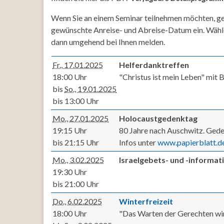
Wenn Sie an einem Seminar teilnehmen möchten, ge
gewünschte Anreise- und Abreise-Datum ein. Wähl
dann umgehend bei Ihnen melden.
Fr., 17.01.2025
Helferdanktreffen
18:00 Uhr
"Christus ist mein Leben" mit
bis
So., 19.01.2025
bis 13:00 Uhr
Mo., 27.01.2025
Holocaustgedenktag
19:15 Uhr
80 Jahre nach Auschwitz. Gede
bis 21:15 Uhr
Infos unter
www.papierblatt.d
Mo., 3.02.2025
Israelgebets- und -informa
19:30 Uhr
bis 21:00 Uhr
Do., 6.02.2025
Winterfreizeit
18:00 Uhr
"Das Warten der Gerechten wir