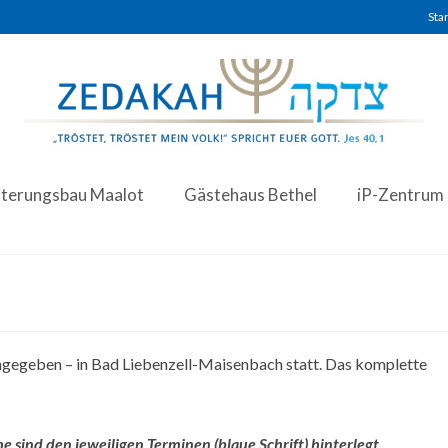
Star
iterungsbau Maalot
Gästehaus Bethel
iP-Zentrum
angegeben – in Bad Liebenzell-Maisenbach statt. Das komplette
sind den jeweiligen Terminen (blaue Schrift) hinterlegt.