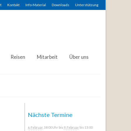
t
Kontakt
Info-Material
Downloads
Unterstützung
Reisen
Mitarbeit
Über uns
Nächste Termine
6. Februar
, 18:00 Uhr
bis
9. Februar
bis 13:00