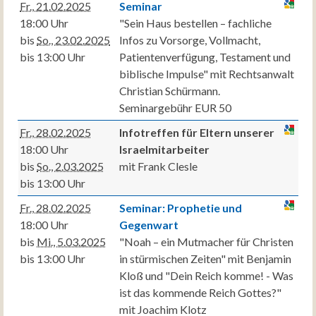
Fr., 21.02.2025
Seminar
18:00 Uhr
"Sein Haus bestellen – fachliche
bis
So., 23.02.2025
Infos zu Vorsorge, Vollmacht,
bis 13:00 Uhr
Patientenverfügung, Testament und
biblische Impulse" mit Rechtsanwalt
Christian Schürmann.
Seminargebühr EUR 50
Fr., 28.02.2025
Infotreffen für Eltern unserer
18:00 Uhr
Israelmitarbeiter
bis
So., 2.03.2025
mit Frank Clesle
bis 13:00 Uhr
Fr., 28.02.2025
Seminar: Prophetie und
18:00 Uhr
Gegenwart
bis
Mi., 5.03.2025
"Noah – ein Mutmacher für Christen
bis 13:00 Uhr
in stürmischen Zeiten" mit Benjamin
Kloß und "Dein Reich komme! - Was
ist das kommende Reich Gottes?"
mit Joachim Klotz