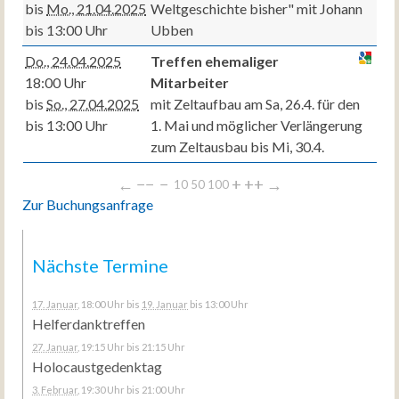
bis
Mo., 21.04.2025
Weltgeschichte bisher" mit Johann
bis 13:00 Uhr
Ubben
Do., 24.04.2025
Treffen ehemaliger
18:00 Uhr
Mitarbeiter
bis
So., 27.04.2025
mit Zeltaufbau am Sa, 26.4. für den
bis 13:00 Uhr
1. Mai und möglicher Verlängerung
zum Zeltausbau bis Mi, 30.4.
←
−−
−
+
++
→
10
50
100
Zur Buchungsanfrage
Nächste Termine
17. Januar
, 18:00 Uhr
bis
19. Januar
bis 13:00 Uhr
Helferdanktreffen
27. Januar
, 19:15 Uhr
bis 21:15 Uhr
Holocaustgedenktag
3. Februar
, 19:30 Uhr
bis 21:00 Uhr