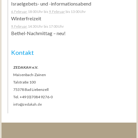
Israelgebets- und -informationsabend
6. Februar
, 18:00 Uhr
bis
9. Februar
bis 13:00 Uhr
Winterfreizeit
9. Februar
, 14:30 Uhr
bis 17:00 Uhr
Bethel-Nachmittag – neu!
Kontakt
ZEDAKAH e.V.
Maisenbach-Zainen
Talstraße 100
75378 Bad Liebenzell
Tel. +49 (0)7084 9276-0
info@zedakah.de