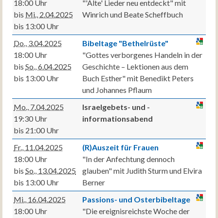
18:00 Uhr
"'Alte' Lieder neu entdeckt" mit
bis
Mi., 2.04.2025
Winrich und Beate Scheffbuch
bis 13:00 Uhr
Do., 3.04.2025
Bibeltage "Bethelrüste"
18:00 Uhr
"Gottes verborgenes Handeln in der
bis
So., 6.04.2025
Geschichte – Lektionen aus dem
bis 13:00 Uhr
Buch Esther" mit Benedikt Peters
und Johannes Pflaum
Mo., 7.04.2025
Israelgebets- und -
19:30 Uhr
informationsabend
bis 21:00 Uhr
Fr., 11.04.2025
(R)Auszeit für Frauen
18:00 Uhr
"In der Anfechtung dennoch
bis
So., 13.04.2025
glauben" mit Judith Sturm und Elvira
bis 13:00 Uhr
Berner
Mi., 16.04.2025
Passions- und Osterbibeltage
18:00 Uhr
"Die ereignisreichste Woche der