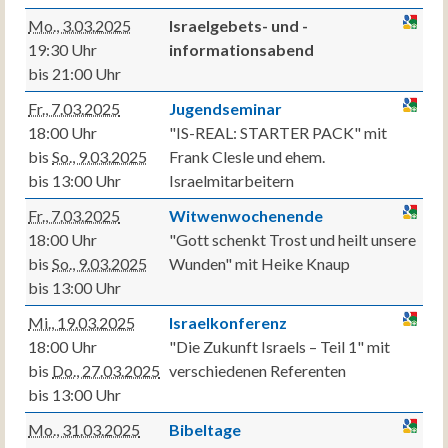
Mo., 3.03.2025
Israelgebets- und -
19:30 Uhr
informationsabend
bis 21:00 Uhr
Fr., 7.03.2025
Jugendseminar
18:00 Uhr
"IS-REAL: STARTER PACK" mit
bis
So., 9.03.2025
Frank Clesle und ehem.
bis 13:00 Uhr
Israelmitarbeitern
Fr., 7.03.2025
Witwenwochenende
18:00 Uhr
"Gott schenkt Trost und heilt unsere
bis
So., 9.03.2025
Wunden" mit Heike Knaup
bis 13:00 Uhr
Mi., 19.03.2025
Israelkonferenz
18:00 Uhr
"Die Zukunft Israels – Teil 1" mit
bis
Do., 27.03.2025
verschiedenen Referenten
bis 13:00 Uhr
Mo., 31.03.2025
Bibeltage