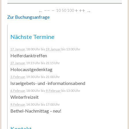
←
−−
−
+
++
→
10
50
100
Zur Buchungsanfrage
Nächste Termine
17. Januar
, 18:00 Uhr
bis
19. Januar
bis 13:00 Uhr
Helferdanktreffen
27. Januar
, 19:15 Uhr
bis 21:15 Uhr
Holocaustgedenktag
3. Februar
, 19:30 Uhr
bis 21:00 Uhr
Israelgebets- und -informationsabend
6. Februar
, 18:00 Uhr
bis
9. Februar
bis 13:00 Uhr
Winterfreizeit
9. Februar
, 14:30 Uhr
bis 17:00 Uhr
Bethel-Nachmittag – neu!
Kontakt