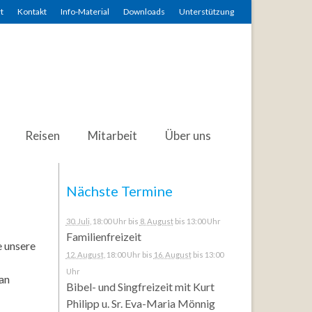
t
Kontakt
Info-Material
Downloads
Unterstützung
Reisen
Mitarbeit
Über uns
Nächste Termine
30. Juli
, 18:00 Uhr
bis
8. August
bis 13:00 Uhr
Familienfreizeit
e unsere
12. August
, 18:00 Uhr
bis
16. August
bis 13:00
Uhr
 an
Bibel- und Singfreizeit mit Kurt
Philipp u. Sr. Eva-Maria Mönnig