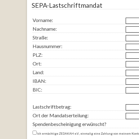
SEPA-Lastschriftmandat
Vorname:
Nachname:
Straße:
Hausnummer:
PLZ:
Ort:
Land:
IBAN:
BIC:
Lastschriftbetrag:
Ort der Mandatserteilung:
Spendenbescheinigung erwünscht?
Ich ermächtige ZEDAKAH e.V., einmalig eine Zahlung von meinem Konto mittels Lastschrift einzuziehen. Zugleich weise ich mein Kreditinstitut an, die von ZEDAKAH e.V. auf mein