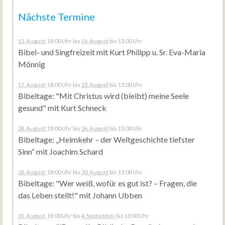
Nächste Termine
12. August
, 18:00 Uhr
bis
16. August
bis 13:00 Uhr
Bibel- und Singfreizeit mit Kurt Philipp u. Sr. Eva-Maria
Mönnig
17. August
, 18:00 Uhr
bis
23. August
bis 13:00 Uhr
Bibeltage: "Mit Christus wird (bleibt) meine Seele
gesund" mit Kurt Schneck
24. August
, 18:00 Uhr
bis
26. August
bis 13:00 Uhr
Bibeltage: „Heimkehr – der Weltgeschichte tiefster
Sinn“ mit Joachim Schard
26. August
, 18:00 Uhr
bis
30. August
bis 13:00 Uhr
Bibeltage: "Wer weiß, wofür es gut ist? – Fragen, die
das Leben stellt!" mit Johann Ubben
31. August
, 18:00 Uhr
bis
4. September
bis 13:00 Uhr