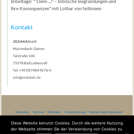
Bibeltage: "'Denn ...!' – Biblische Begründungen und
ihre Konsequenzen" mit Lothar von Seltmann
Kontakt
ZEDAKAH e.V.
Maisenbach-Zainen
Talstraße 100
75378 Bad Liebenzell
Tel. +49 (0)7084 9276-0
info@zedakah.de
Startseite
Termine
Mitarbeit
Unterstützung
Kontakt und Impressum
Datenschutzerklärung nach DSG-EKD
AGB Gästehaus Bethel
Diese Website benutzt Cookies. Durch die weitere Nutzung
der Webseite stimmen Sie der Verwendung von Cookies zu.
Gottesdienste in Maisenbach