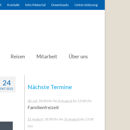
t
Kontakt
Info-Material
Downloads
Unterstützung
Reisen
Mitarbeit
Über uns
24
Nächste Termine
OKT. 2022
30. Juli
, 18:00 Uhr
bis
8. August
bis 13:00 Uhr
Familienfreizeit
12. August
, 18:00 Uhr
bis
16. August
bis 13:00
Uhr