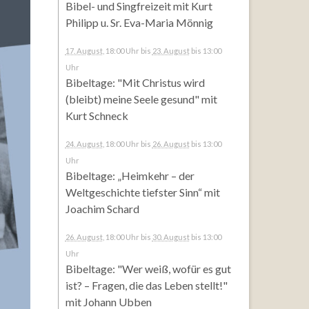
Bibel- und Singfreizeit mit Kurt
Philipp u. Sr. Eva-Maria Mönnig
17. August
, 18:00 Uhr
bis
23. August
bis 13:00
Uhr
Bibeltage: "Mit Christus wird
(bleibt) meine Seele gesund" mit
Kurt Schneck
24. August
, 18:00 Uhr
bis
26. August
bis 13:00
Uhr
Bibeltage: „Heimkehr – der
Weltgeschichte tiefster Sinn“ mit
Joachim Schard
26. August
, 18:00 Uhr
bis
30. August
bis 13:00
Uhr
Bibeltage: "Wer weiß, wofür es gut
ist? – Fragen, die das Leben stellt!"
mit Johann Ubben