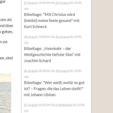
nger
17. August
, 18:00 Uhr
bis
23. August
bis 13:00
Uhr
Bibeltage: "Mit Christus wird
uns als
(bleibt) meine Seele gesund" mit
and über
Kurt Schneck
u gehen.
24. August
, 18:00 Uhr
bis
26. August
bis 13:00
n sie
Uhr
Bibeltage: „Heimkehr – der
Weltgeschichte tiefster Sinn“ mit
en, sind
Joachim Schard
26. August
, 18:00 Uhr
bis
30. August
bis 13:00
Uhr
Bibeltage: "Wer weiß, wofür es gut
ist? – Fragen, die das Leben stellt!"
mit Johann Ubben
31. August
, 18:00 Uhr
bis
4. September
bis 13:00
Uhr