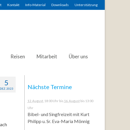
t
Kontakt
Info-Material
Downloads
Unterstützung
Reisen
Mitarbeit
Über uns
5
Nächste Termine
DEZ. 2023
12. August
, 18:00 Uhr
bis
16. August
bis 13:00
Uhr
Bibel- und Singfreizeit mit Kurt
Philipp u. Sr. Eva-Maria Mönnig
nach