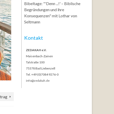
Bibeltage: "'Denn ...!' – Biblische
Begründungen und ihre
Konsequenzen" mit Lothar von
Seltmann
Kontakt
ZEDAKAH e.V.
Maisenbach-Zainen
Talstraße 100
75378 Bad Liebenzell
Tel. +49 (0)7084 9276-0
info@zedakah.de
trag