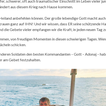
fer, schwerer, oft auch traumatischer Einschnitt im Leben vieler ju
rändert aus diesem Krieg nach Hause kommen.
m Heiland anbefehlen können. Der große lebendige Gott macht auch 
Vertrauen ganz auf IHN! Und wir wissen, dass ER seine schützende H
nd die Gebete vieler empfangen wir die Kraft, in jeden neuen Tag z
ommen, von freudigen Momenten in diesen schwierigen Tagen. Wen
ächeln schicken.
e anderen Soldaten den besten Kommandanten – Gott – Adonaj – hab
ter am Gebet festzuhalten.