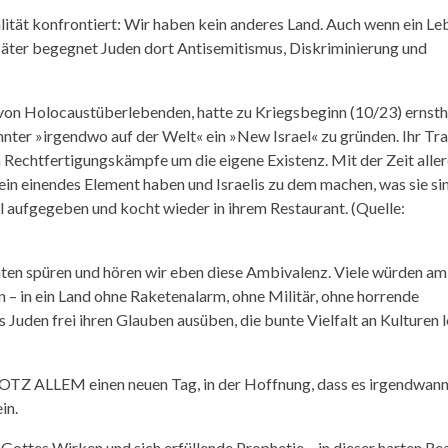
alität konfrontiert: Wir haben kein anderes Land. Auch wenn ein Le
später begegnet Juden dort Antisemitismus, Diskriminierung und
 von Holocaustüberlebenden, hatte zu Kriegsbeginn (10/23) ernsth
nter »irgendwo auf der Welt« ein »New Israel« zu gründen. Ihr Tr
n Rechtfertigungskämpfe um die eigene Existenz. Mit der Zeit alle
ein einendes Element haben und Israelis zu dem machen, was sie si
el aufgegeben und kocht wieder in ihrem Restaurant. (Quelle:
en spüren und hören wir eben diese Ambivalenz. Viele würden am
 – in ein Land ohne Raketenalarm, ohne Militär, ohne horrende
Juden frei ihren Glauben ausüben, die bunte Vielfalt an Kulturen 
TROTZ ALLEM einen neuen Tag, in der Hoffnung, dass es irgendwan
in.
 Gottes Wirken und sich erfüllende Prophetie – in dieser harten Rea