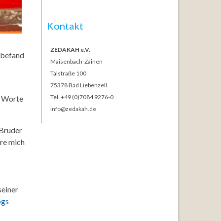
Kontakt
ZEDAKAH e.V.
, befand
Maisenbach-Zainen
Talstraße 100
75378 Bad Liebenzell
Tel. +49 (0)7084 9276-0
, Worte
info@zedakah.de
 Bruder
ere mich
seiner
ogs