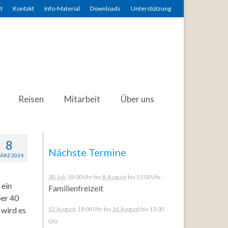
t
Kontakt
Info-Material
Downloads
Unterstützung
Reisen
Mitarbeit
Über uns
8
Nächste Termine
ÄRZ 2024
30. Juli
, 18:00 Uhr
bis
8. August
bis 13:00 Uhr
 ein
Familienfreizeit
ber 40
 wird es
12. August
, 18:00 Uhr
bis
16. August
bis 13:00
Uhr