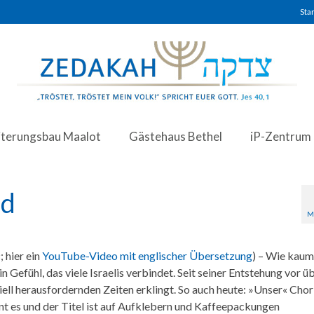
Star
iterungsbau Maalot
Gästehaus Bethel
iP-Zentrum
nd
M
; hier ein
YouTube-Video mit englischer Übersetzung
) – Wie kaum
 Gefühl, das viele Israelis verbindet. Seit seiner Entstehung vor ü
nziell herausfordernden Zeiten erklingt. So auch heute: »Unser« Chor
nt es und der Titel ist auf Aufklebern und Kaffeepackungen