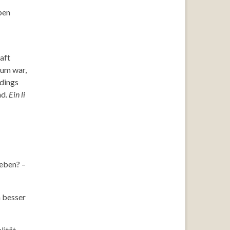
ben
aft
aum war,
rdings
nd.
Ein li
leben? –
n besser
lität.