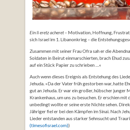
Ein li eretz acheret
– Motivation, Hoffnung, Frustrat
sich Israel im 1. Libanonkrieg – die Entstehungsge
Zusammen mit seiner Frau Ofra sah er die Abendnach
Soldaten in Beirut einmarschierten, brach Ehud zu
auf ein Stück Papier zu schrieben …«
Auch wenn dieses Ereignis als Entstehung des Liedes
Jehuda. »Da der Vater früh gestorben war, hatte Eh
gut an Jehuda. Er war ein großer, hübscher junger 
Krankenhaus, um uns zu besuchen. Er erschien mit 
unbedingt wollte er seine erste Nichte sehen. Dire
Jähriger fiel er bei den Kämpfen im Sinai. Nach Jeh
Lieder entstanden aus starker Sehnsucht und Trauri
(timesofisrael.com)
)