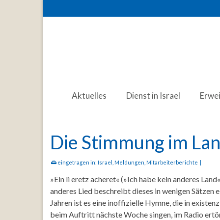
Aktuelles
Dienst in Israel
Erwe
Die Stimmung im La
eingetragen in:
Israel
,
Meldungen
,
Mitarbeiterberichte
|
»Ein li eretz acheret« (»Ich habe kein anderes Land«
anderes Lied beschreibt dieses in wenigen Sätzen ein
Jahren ist es eine inoffizielle Hymne, die in existe
beim Auftritt nächste Woche singen, im Radio ertö