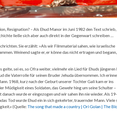
ion, Resignation? – Als Ehud Manor im Juni 1982 den Text schrieb
schichte ließe sich aber auch direkt in der Gegenwart schreiben …
richten. Sie erzählt: »Als wir Filmmaterial sahen, wie israelische
sammen. Weinend sagte er, er könne das nicht ertragen und begann
 gelte, sei es, so Ofra weiter, vielmehr ein Lied für Ehuds jüngeren
ud die Vaterrolle für seinen Bruder Jehuda übernommen. Ich erinn
Mann. 1968, kurz nach der Geburt unserer Tochter Gali kam er ins
der Müdigkeit eines Soldaten, das Gewehr hing um seine Schulter –
kt danach wurde er eingezogen und wir sahen ihn nie wieder. Als 19-
udas Tod wurde Ehud ein in sich gekehrter, trauernder Mann. Viele 
gkeit.« (Quelle:
The song that made a country | Ori Golan | The Bl