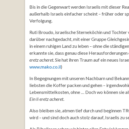
Bis in die Gegenwart werden Israelis mit dieser Re
außerhalb Israels einfacher scheint – früher oder 
Verfolgung.
Ruti Broudo, israelische Sterneköchin und Tochter
darüber nachgedacht, mit einer Gruppe Gleichgesin
in einem ruhigen Land zu leben – ohne die ständige
erkannte sie, dass genau diese Herausforderungen 
eretz acheret.
Sie hat ihren Traum auf ein neues Isra
www.mako.co.il
)
In Begegnungen mit unseren Nachbarn und Bekannt
liebsten die Koffer packen und gehen – irgendwohin
Lebensmittelkosten, ohne … Doch wo können sie als 
Ein li eretz acheret
.
Also bleiben sie, atmen tief durch und beginnen 
wird – und sind doch auch stolz darauf, Israelis zu se
Als Bibelleser sehen wir hinter allen Entwicklungen