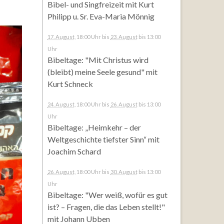
Bibel- und Singfreizeit mit Kurt
Philipp u. Sr. Eva-Maria Mönnig
17. August
, 18:00 Uhr
bis
23. August
bis 13:00
Uhr
Bibeltage: "Mit Christus wird
(bleibt) meine Seele gesund" mit
Kurt Schneck
24. August
, 18:00 Uhr
bis
26. August
bis 13:00
Uhr
Bibeltage: „Heimkehr – der
Weltgeschichte tiefster Sinn“ mit
Joachim Schard
26. August
, 18:00 Uhr
bis
30. August
bis 13:00
Uhr
Bibeltage: "Wer weiß, wofür es gut
ist? – Fragen, die das Leben stellt!"
mit Johann Ubben