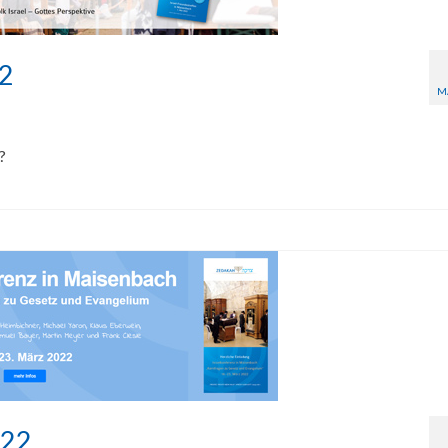
22
M
?
022