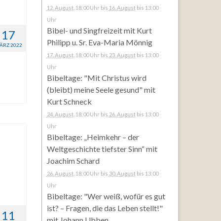
12. August
, 18:00 Uhr
bis
16. August
bis 13:00
Uhr
Bibel- und Singfreizeit mit Kurt
17
Philipp u. Sr. Eva-Maria Mönnig
ÄRZ 2022
17. August
, 18:00 Uhr
bis
23. August
bis 13:00
Uhr
Bibeltage: "Mit Christus wird
(bleibt) meine Seele gesund" mit
Kurt Schneck
24. August
, 18:00 Uhr
bis
26. August
bis 13:00
Uhr
Bibeltage: „Heimkehr – der
Weltgeschichte tiefster Sinn“ mit
Joachim Schard
26. August
, 18:00 Uhr
bis
30. August
bis 13:00
Uhr
Bibeltage: "Wer weiß, wofür es gut
ist? – Fragen, die das Leben stellt!"
11
mit Johann Ubben