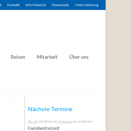
t
Kontakt
Info-Material
Downloads
Unterstützung
Reisen
Mitarbeit
Über uns
Nächste Termine
30. Juli
, 18:00 Uhr
bis
8. August
bis 13:00 Uhr
Familienfreizeit