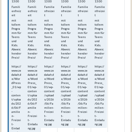
13:00
13:00
13:00
13:00
13:00
13:00
Famili
Famili
Familie
Familie
Familie
Familie
enfreiz
enfreiz
nfreizei
nfreizei
nfreizei
nfreizei
eit
eit
t
t
t
t
mit
mit
mit
mit
mit
mit
tollem
tollem
tollem
tollem
tollem
tollem
Progra
Progra
Progra
Progra
Progra
Progra
mm für
mm für
mm für
mm für
mm für
mm für
Teens
Teens
Teens
Teens
Teens
Teens
und
und
und
und
und
und
Kids.
Kids.
Kids.
Kids.
Kids.
Kids.
Abweic
Abweic
Abweic
Abweic
Abweic
Abweic
hender
hender
hender
hender
hender
hender
Preis!
Preis!
Preis!
Preis!
Preis!
Preis!
https://
https://
https://
https://
https://
https://
www.ze
www.ze
www.ze
www.ze
www.ze
www.ze
dakah.d
dakah.d
dakah.d
dakah.d
dakah.d
dakah.d
e/Wor
e/Word
e/Word
e/Word
e/Word
e/Word
dPress
Press_
Press_
Press_
Press_
Press_
_01/wp
01/wp-
01/wp-
01/wp-
01/wp-
01/wp-
-
conten
content
content
content
content
conten
t/uploa
/upload
/upload
/upload
/upload
t/uploa
ds/202
s/2026
s/2026
s/2026
s/2026
ds/202
6/06/F
/06/Fa
/06/Fa
/06/Fa
/06/Fa
6/06/F
amilie
milien-
milien-
milien-
milien-
amilie
n-
Freizei
Freizei
Freizei
Freizei
n-
Freizei
t-
t-
t-
t-
Freizei
t-
Einladu
Einladu
Einladu
Einladu
t-
Einladu
ng.jpg
ng.jpg
ng.jpg
ng.jpg
Einlad
ng.jpg