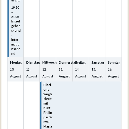
ung.jpg
19:30
–
21:00
Israel
gebet
s- und
-
infor
matio
nsabe
nd
Montag
Dienstag
Mittwoch
Donnerstag
Freitag
Samstag
Sonntag
10.
11.
12.
13.
14.
15.
16.
August
August
August
August
August
August
August
Bibel-
Bibel-
Bibel-
Bibel-
Bibel-
und
und
und
und
und
Singfr
Singfr
Singfr
Singfr
Singfr
eizeit
eizeit
eizeit
eizeit
eizeit
mit
mit
mit
mit
mit
Kurt
Kurt
Kurt
Kurt
Kurt
Philip
Philip
Philip
Philip
Philip
p u. Sr.
p u. Sr.
p u. Sr.
p u. Sr.
p u. Sr.
Eva-
Eva-
Eva-
Eva-
Eva-
Maria
Maria
Maria
Maria
Maria