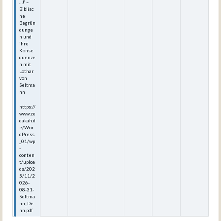
…!‘ –
Biblisc
he
Begrün
dunge
n und
ihre
Konse
quenze
n mit
Lothar
von
Seltma
nn
https://
www.ze
dakah.d
e/Wor
dPress
_01/wp
-
conten
t/uploa
ds/202
5/11/2
026-
08-31-
Seltma
nn_De
nn.pdf