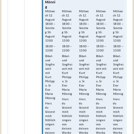
Mönni
Mönni
Mönni
Mönni
Mönni
g
g
g
g
g
Mittwo
Mittwo
Mittwo
Mittwo
Mittwo
ch
12.
ch
12.
ch
12.
ch
12.
ch
12.
August
August
August
August
August
18:00
–
18:00
–
18:00
–
18:00
–
18:00
–
Sonnta
Sonnta
Sonnta
Sonnta
Sonnta
g
16.
g
16.
g
16.
g
16.
g
16.
August
August
August
August
August
13:00
13:00
13:00
13:00
13:00
18:00 –
18:00 –
18:00 –
18:00 –
18:00 –
13:00
13:00
13:00
13:00
13:00
Bibel-
Bibel-
Bibel-
Bibel-
Bibel-
und
und
und
und
und
Singfre
Singfrei
Singfrei
Singfrei
Singfrei
izeit
zeit mit
zeit mit
zeit mit
zeit mit
mit
Kurt
Kurt
Kurt
Kurt
Kurt
Philipp
Philipp
Philipp
Philipp
Philipp
u. Sr.
u. Sr.
u. Sr.
u. Sr.
u. Sr.
Eva-
Eva-
Eva-
Eva-
Eva-
Maria
Maria
Maria
Maria
Maria
Mönnig
Mönnig
Mönnig
Mönnig
Mönnig
Herr,
Herr,
Herr,
Herr,
Herr,
du
du
du
du
du
lässest
lässest
lässest
lässest
lässest
mich
mich
mich
mich
mich
fröhlich
fröhlich
fröhlich
fröhlich
fröhlich
singen
singen
singen
singen
singen
von
von
von
von
von
deinen
deinen
deinen
deinen
deinen
Werke
Werke
Werke
Werke