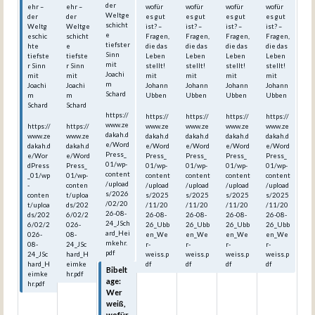
der
ehr –
ehr –
wofür
wofür
wofür
wofür
Weltge
der
der
es gut
es gut
es gut
es gut
schicht
Weltg
Weltge
ist? –
ist? –
ist? –
ist? –
e
eschic
schicht
Fragen,
Fragen,
Fragen,
Fragen,
tiefster
hte
e
die das
die das
die das
die das
Sinn
tiefste
tiefste
Leben
Leben
Leben
Leben
mit
r Sinn
r Sinn
stellt!
stellt!
stellt!
stellt!
Joachi
mit
mit
mit
mit
mit
mit
m
Joachi
Joachi
Johann
Johann
Johann
Johann
Schard
m
m
Ubben
Ubben
Ubben
Ubben
Schard
Schard
https://
https://
https://
https://
https://
www.ze
https://
https://
www.ze
www.ze
www.ze
www.ze
dakah.d
www.ze
www.ze
dakah.d
dakah.d
dakah.d
dakah.d
e/Word
dakah.d
dakah.d
e/Word
e/Word
e/Word
e/Word
Press_
e/Wor
e/Word
Press_
Press_
Press_
Press_
01/wp-
dPress
Press_
01/wp-
01/wp-
01/wp-
01/wp-
content
_01/wp
01/wp-
content
content
content
content
/upload
-
conten
/upload
/upload
/upload
/upload
s/2026
conten
t/uploa
s/2025
s/2025
s/2025
s/2025
/02/20
t/uploa
ds/202
/11/20
/11/20
/11/20
/11/20
26-08-
ds/202
6/02/2
26-08-
26-08-
26-08-
26-08-
24_JSch
6/02/2
026-
26_Ubb
26_Ubb
26_Ubb
26_Ubb
ard_Hei
026-
08-
en_We
en_We
en_We
en_We
mkehr.
08-
24_JSc
r-
r-
r-
r-
pdf
24_JSc
hard_H
weiss.p
weiss.p
weiss.p
weiss.p
hard_H
eimke
df
df
df
df
Bibelt
eimke
hr.pdf
age:
hr.pdf
Wer
weiß,
wofür