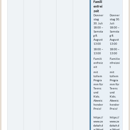
Famili
Famili
enfrei
enfrei
zeit
zeit
Donner
Donner
stag
stag
30.
30.
Juli
Juli
18:00
–
18:00
–
Samsta
Samsta
g
8.
g
8.
August
August
13:00
13:00
18:00 –
18:00 –
13:00
13:00
Famili
Familie
enfreiz
nfreizei
eit
t
mit
mit
tollem
tollem
Progra
Progra
mm für
mm für
Teens
Teens
und
und
Kids.
Kids.
Abweic
Abweic
hender
hender
Preis!
Preis!
https://
https://
www.ze
www.ze
dakah.d
dakah.d
e/Word
e/Word