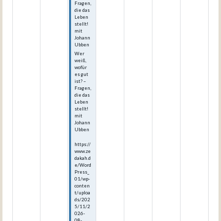
Fragen,
die das
Leben
stellt!
mit
Johann
Ubben
Wer
weiß,
wofür
es gut
ist? –
Fragen,
die das
Leben
stellt!
mit
Johann
Ubben
https://
www.ze
dakah.d
e/Word
Press_
01/wp-
conten
t/uploa
ds/202
5/11/2
026-
08-