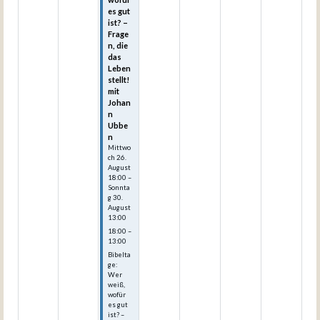
es gut
ist? –
Frage
n, die
das
Leben
stellt!
mit
Johan
n
Ubbe
n
Mittwo
ch
26.
August
18:00
–
Sonnta
g
30.
August
13:00
18:00 –
13:00
Bibelta
ge:
Wer
weiß,
wofür
es gut
ist? –