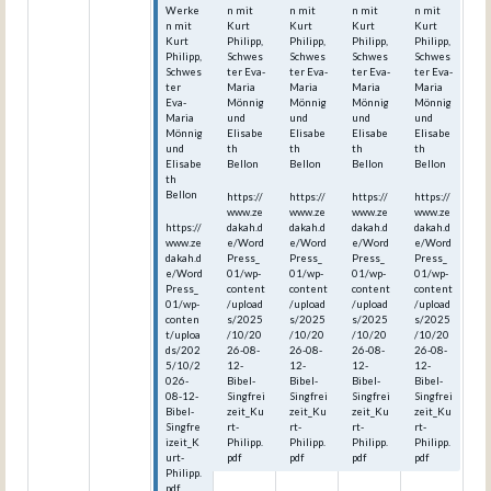
Werke
n mit
n mit
n mit
n mit
n mit
Kurt
Kurt
Kurt
Kurt
Kurt
Philipp,
Philipp,
Philipp,
Philipp,
Philipp,
Schwes
Schwes
Schwes
Schwes
Schwes
ter Eva-
ter Eva-
ter Eva-
ter Eva-
ter
Maria
Maria
Maria
Maria
Eva-
Mönnig
Mönnig
Mönnig
Mönnig
Maria
und
und
und
und
Mönnig
Elisabe
Elisabe
Elisabe
Elisabe
und
th
th
th
th
Elisabe
Bellon
Bellon
Bellon
Bellon
th
Bellon
https://
https://
https://
https://
www.ze
www.ze
www.ze
www.ze
https://
dakah.d
dakah.d
dakah.d
dakah.d
www.ze
e/Word
e/Word
e/Word
e/Word
dakah.d
Press_
Press_
Press_
Press_
e/Word
01/wp-
01/wp-
01/wp-
01/wp-
Press_
content
content
content
content
01/wp-
/upload
/upload
/upload
/upload
conten
s/2025
s/2025
s/2025
s/2025
t/uploa
/10/20
/10/20
/10/20
/10/20
ds/202
26-08-
26-08-
26-08-
26-08-
5/10/2
12-
12-
12-
12-
026-
Bibel-
Bibel-
Bibel-
Bibel-
08-12-
Singfrei
Singfrei
Singfrei
Singfrei
Bibel-
zeit_Ku
zeit_Ku
zeit_Ku
zeit_Ku
Singfre
rt-
rt-
rt-
rt-
izeit_K
Philipp.
Philipp.
Philipp.
Philipp.
urt-
pdf
pdf
pdf
pdf
Philipp.
pdf