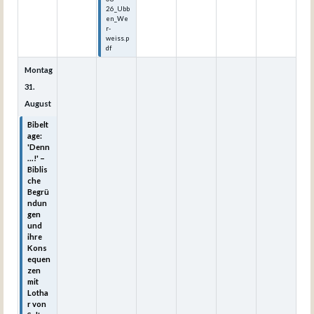
26_Ubb
en_We
r-
weiss.p
df
Montag
31.
August
Bibelt
age:
'Denn
...!' –
Biblis
che
Begrü
ndun
gen
und
ihre
Kons
equen
zen
mit
Lotha
r von