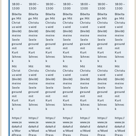
18:00 –
18:00 –
18:00 –
18:00 –
18:00 –
18:00 –
18:00 –
13:00
13:00
13:00
13:00
13:00
13:00
13:00
Bibelta
Bibelta
Bibelta
Bibelta
Bibelta
Bibelta
Bibelta
ge: Mit
ge: Mit
ge: Mit
ge: Mit
ge: Mit
ge: Mit
ge: Mit
Christ
Christu
Christu
Christu
Christu
Christu
Christu
us wird
s wird
s wird
s wird
s wird
s wird
s wird
(bleibt)
(bleibt)
(bleibt)
(bleibt)
(bleibt)
(bleibt)
(bleibt)
meine
meine
meine
meine
meine
meine
meine
Seele
Seele
Seele
Seele
Seele
Seele
Seele
gesund
gesund
gesund
gesund
gesund
gesund
gesund
mit
mit
mit
mit
mit
mit
mit
Kurt
Kurt
Kurt
Kurt
Kurt
Kurt
Kurt
Schnec
Schnec
Schnec
Schnec
Schnec
Schnec
Schnec
k
k
k
k
k
k
k
Mit
Mit
Mit
Mit
Mit
Mit
Mit
Christ
Christu
Christu
Christu
Christu
Christu
Christu
us wird
s wird
s wird
s wird
s wird
s wird
s wird
(bleibt)
(bleibt)
(bleibt)
(bleibt)
(bleibt)
(bleibt)
(bleibt)
meine
meine
meine
meine
meine
meine
meine
Seele
Seele
Seele
Seele
Seele
Seele
Seele
gesund
gesund
gesund
gesund
gesund
gesund
gesund
mit
mit
mit
mit
mit
mit
mit
Kurt
Kurt
Kurt
Kurt
Kurt
Kurt
Kurt
Schnec
Schnec
Schnec
Schnec
Schnec
Schnec
Schnec
k
k
k
k
k
k
k
https://
https://
https://
https://
https://
https://
https://
www.ze
www.ze
www.ze
www.ze
www.ze
www.ze
www.ze
dakah.d
dakah.d
dakah.d
dakah.d
dakah.d
dakah.d
dakah.d
e/Wor
e/Word
e/Word
e/Word
e/Word
e/Word
e/Word
dPress
Press_
Press_
Press_
Press_
Press_
Press_