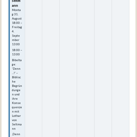
Seltm
ann
Monta
g
31.
August
18:00
–
Freitag
4.
Septe
mber
13:00
18:00 –
13:00
Bibelta
ge:
'Denn
...!' –
Biblisc
he
Begrün
dunge
n und
ihre
Konse
quenze
n mit
Lothar
von
Seltma
nn
‚Denn