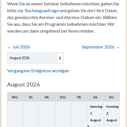
Wenn Sie an einem Seminar teilnehmen möchten, gehen Sie
bitte zur
Buchungsanfrage
und geben Sie dort Ihre Daten,
das gewünschte Anreise- und Abreise-Datum ein. Wählen
Sie aus, dass Sie am Programm teilnehmen möchten. Wir
werden uns dann umgehend bei Ihnen melden.
←
Juli 2026
September 2026
→
Auswahl
des
Monats
Vergangene Ereignisse anzeigen
August 2026
MO.
DI.
MI.
DO.
FR.
SA.
SO.
Samstag
Sonntag
1.
2.
August
August