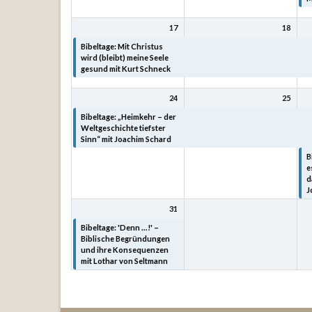
17
18
Bibeltage: Mit Christus
Bibeltage: Mit Christus
B
wird (bleibt) meine Seele
wird (bleibt) meine Seele
w
gesund mit Kurt Schneck
gesund mit Kurt Schneck
g
24
25
Bibeltage: „Heimkehr – der
Bibeltage: „Heimkehr – der
B
Weltgeschichte tiefster
Weltgeschichte tiefster
W
Sinn“ mit Joachim Schard
Sinn“ mit Joachim Schard
S
B
e
d
J
31
Bibeltage: 'Denn ...!' –
Biblische Begründungen
und ihre Konsequenzen
mit Lothar von Seltmann