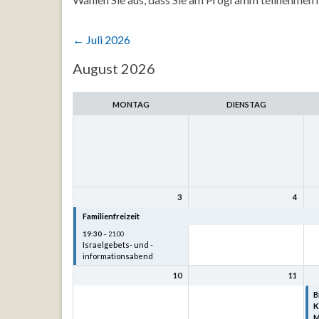
←
Juli 2026
Auswahl
August 2026
des
Monats
MONTAG
DIENSTAG
3
4
Familienfreizeit
Familienfreizeit
F
19:30
– 21:00
Israelgebets- und -
informationsabend
10
11
B
K
M