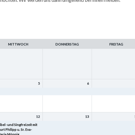
MITTWOCH
DONNERSTAG
FREITAG
5
6
amilienfreizeit
Familienfreizeit
Familienfreizeit
12
13
ibel- und Singfreizeit mit
Bibel- und Singfreizeit mit
Bibel- und Singfreizeit mi
urt Philipp u. Sr. Eva-
Kurt Philipp u. Sr. Eva-
Kurt Philipp u. Sr. Eva-
aria Mönnig
Maria Mönnig
Maria Mönnig