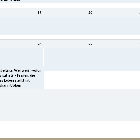
19
20
ibeltage: Mit Christus
Bibeltage: Mit Christus
Bibeltage: Mit Christus
ird (bleibt) meine Seele
wird (bleibt) meine Seele
wird (bleibt) meine Seele
esund mit Kurt Schneck
gesund mit Kurt Schneck
gesund mit Kurt Schneck
26
27
ibeltage: „Heimkehr – der
Bibeltage: Wer weiß, wofür
Bibeltage: Wer weiß, wof
eltgeschichte tiefster
es gut ist? – Fragen, die das
es gut ist? – Fragen, die 
inn“ mit Joachim Schard
Leben stellt! mit Johann
Leben stellt! mit Johann
Ubben
Ubben
ibeltage: Wer weiß, wofür
s gut ist? – Fragen, die
as Leben stellt! mit
ohann Ubben