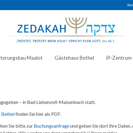
Star
iterungsbau Maalot
Gästehaus Bethel
iP-Zentrum
angegeben – in Bad Liebenzell-Maisenbach statt.
 Bethel
finden Sie hier als PDF.
hen Sie bitte zur
Buchungsanfrage
und geben Sie dort Ihre Daten,
 möchten. Wir werden uns dann umgehend bei Ihnen melden.