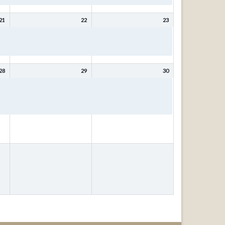
21
22
23
Bibeltage: Mit Christus
Bibeltage: Mit Christus
wird (bleibt) meine Seele
wird (bleibt) meine Seele
gesund mit Kurt Schneck
gesund mit Kurt Schneck
28
29
30
ür
Bibeltage: Wer weiß, wofür
Bibeltage: Wer weiß, wofür
das
es gut ist? – Fragen, die das
es gut ist? – Fragen, die das
Leben stellt! mit Johann
Leben stellt! mit Johann
Ubben
Ubben