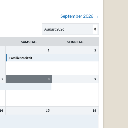
September 2026
→
SAMSTAG
SONNTAG
1
2
Familienfreizeit
Familienfreizeit
7
8
9
Familienfreizeit
14
15
16
t
Bibel- und Singfreizeit mit
Bibel- und Singfreizeit mit
Kurt Philipp u. Sr. Eva-
Kurt Philipp u. Sr. Eva-
Maria Mönnig
Maria Mönnig