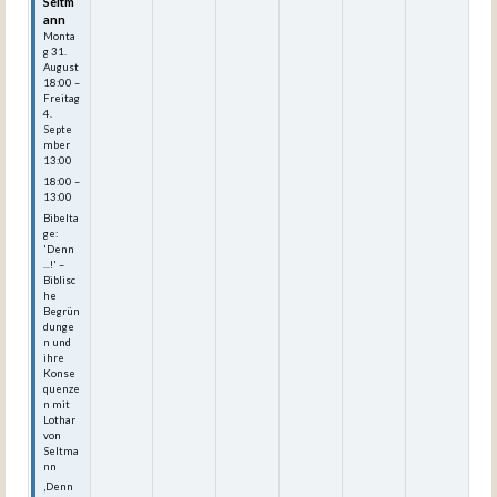
Seltm
ann
Monta
g
31.
August
18:00
–
Freitag
4.
Septe
mber
13:00
18:00 –
13:00
Bibelta
ge:
'Denn
...!' –
Biblisc
he
Begrün
dunge
n und
ihre
Konse
quenze
n mit
Lothar
von
Seltma
nn
‚Denn