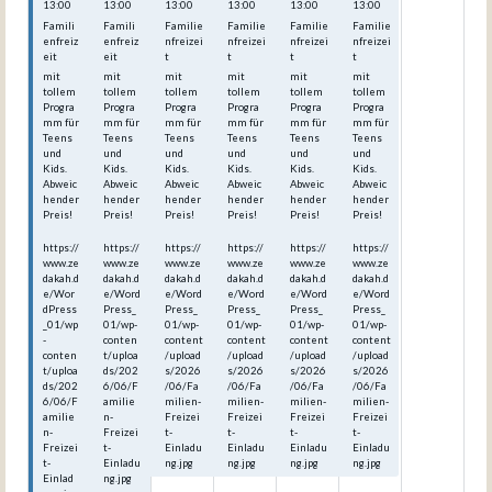
13:00
13:00
13:00
13:00
13:00
13:00
Famili
Famili
Familie
Familie
Familie
Familie
enfreiz
enfreiz
nfreizei
nfreizei
nfreizei
nfreizei
eit
eit
t
t
t
t
mit
mit
mit
mit
mit
mit
tollem
tollem
tollem
tollem
tollem
tollem
Progra
Progra
Progra
Progra
Progra
Progra
mm für
mm für
mm für
mm für
mm für
mm für
Teens
Teens
Teens
Teens
Teens
Teens
und
und
und
und
und
und
Kids.
Kids.
Kids.
Kids.
Kids.
Kids.
Abweic
Abweic
Abweic
Abweic
Abweic
Abweic
hender
hender
hender
hender
hender
hender
Preis!
Preis!
Preis!
Preis!
Preis!
Preis!
https://
https://
https://
https://
https://
https://
www.ze
www.ze
www.ze
www.ze
www.ze
www.ze
dakah.d
dakah.d
dakah.d
dakah.d
dakah.d
dakah.d
e/Wor
e/Word
e/Word
e/Word
e/Word
e/Word
dPress
Press_
Press_
Press_
Press_
Press_
_01/wp
01/wp-
01/wp-
01/wp-
01/wp-
01/wp-
-
conten
content
content
content
content
conten
t/uploa
/upload
/upload
/upload
/upload
t/uploa
ds/202
s/2026
s/2026
s/2026
s/2026
ds/202
6/06/F
/06/Fa
/06/Fa
/06/Fa
/06/Fa
6/06/F
amilie
milien-
milien-
milien-
milien-
amilie
n-
Freizei
Freizei
Freizei
Freizei
n-
Freizei
t-
t-
t-
t-
Freizei
t-
Einladu
Einladu
Einladu
Einladu
t-
Einladu
ng.jpg
ng.jpg
ng.jpg
ng.jpg
Einlad
ng.jpg