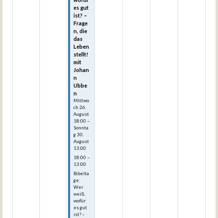
es gut
ist? –
Frage
n, die
das
Leben
stellt!
mit
Johan
n
Ubbe
n
Mittwo
ch
26.
August
18:00
–
Sonnta
g
30.
August
13:00
18:00 –
13:00
Bibelta
ge:
Wer
weiß,
wofür
es gut
ist? –