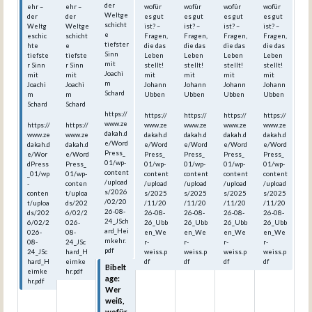
der
ehr –
ehr –
wofür
wofür
wofür
wofür
Weltge
der
der
es gut
es gut
es gut
es gut
schicht
Weltg
Weltge
ist? –
ist? –
ist? –
ist? –
e
eschic
schicht
Fragen,
Fragen,
Fragen,
Fragen,
tiefster
hte
e
die das
die das
die das
die das
Sinn
tiefste
tiefste
Leben
Leben
Leben
Leben
mit
r Sinn
r Sinn
stellt!
stellt!
stellt!
stellt!
Joachi
mit
mit
mit
mit
mit
mit
m
Joachi
Joachi
Johann
Johann
Johann
Johann
Schard
m
m
Ubben
Ubben
Ubben
Ubben
Schard
Schard
https://
https://
https://
https://
https://
www.ze
https://
https://
www.ze
www.ze
www.ze
www.ze
dakah.d
www.ze
www.ze
dakah.d
dakah.d
dakah.d
dakah.d
e/Word
dakah.d
dakah.d
e/Word
e/Word
e/Word
e/Word
Press_
e/Wor
e/Word
Press_
Press_
Press_
Press_
01/wp-
dPress
Press_
01/wp-
01/wp-
01/wp-
01/wp-
content
_01/wp
01/wp-
content
content
content
content
/upload
-
conten
/upload
/upload
/upload
/upload
s/2026
conten
t/uploa
s/2025
s/2025
s/2025
s/2025
/02/20
t/uploa
ds/202
/11/20
/11/20
/11/20
/11/20
26-08-
ds/202
6/02/2
26-08-
26-08-
26-08-
26-08-
24_JSch
6/02/2
026-
26_Ubb
26_Ubb
26_Ubb
26_Ubb
ard_Hei
026-
08-
en_We
en_We
en_We
en_We
mkehr.
08-
24_JSc
r-
r-
r-
r-
pdf
24_JSc
hard_H
weiss.p
weiss.p
weiss.p
weiss.p
hard_H
eimke
df
df
df
df
Bibelt
eimke
hr.pdf
age:
hr.pdf
Wer
weiß,
wofür