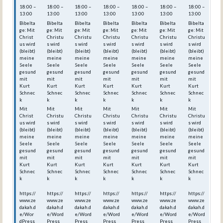
18:00 –
18:00 –
18:00 –
18:00 –
18:00 –
18:00 –
18:00 –
13:00
13:00
13:00
13:00
13:00
13:00
13:00
Bibelta
Bibelta
Bibelta
Bibelta
Bibelta
Bibelta
Bibelta
ge: Mit
ge: Mit
ge: Mit
ge: Mit
ge: Mit
ge: Mit
ge: Mit
Christ
Christu
Christu
Christu
Christu
Christu
Christu
us wird
s wird
s wird
s wird
s wird
s wird
s wird
(bleibt)
(bleibt)
(bleibt)
(bleibt)
(bleibt)
(bleibt)
(bleibt)
meine
meine
meine
meine
meine
meine
meine
Seele
Seele
Seele
Seele
Seele
Seele
Seele
gesund
gesund
gesund
gesund
gesund
gesund
gesund
mit
mit
mit
mit
mit
mit
mit
Kurt
Kurt
Kurt
Kurt
Kurt
Kurt
Kurt
Schnec
Schnec
Schnec
Schnec
Schnec
Schnec
Schnec
k
k
k
k
k
k
k
Mit
Mit
Mit
Mit
Mit
Mit
Mit
Christ
Christu
Christu
Christu
Christu
Christu
Christu
us wird
s wird
s wird
s wird
s wird
s wird
s wird
(bleibt)
(bleibt)
(bleibt)
(bleibt)
(bleibt)
(bleibt)
(bleibt)
meine
meine
meine
meine
meine
meine
meine
Seele
Seele
Seele
Seele
Seele
Seele
Seele
gesund
gesund
gesund
gesund
gesund
gesund
gesund
mit
mit
mit
mit
mit
mit
mit
Kurt
Kurt
Kurt
Kurt
Kurt
Kurt
Kurt
Schnec
Schnec
Schnec
Schnec
Schnec
Schnec
Schnec
k
k
k
k
k
k
k
https://
https://
https://
https://
https://
https://
https://
www.ze
www.ze
www.ze
www.ze
www.ze
www.ze
www.ze
dakah.d
dakah.d
dakah.d
dakah.d
dakah.d
dakah.d
dakah.d
e/Wor
e/Word
e/Word
e/Word
e/Word
e/Word
e/Word
dPress
Press_
Press_
Press_
Press_
Press_
Press_