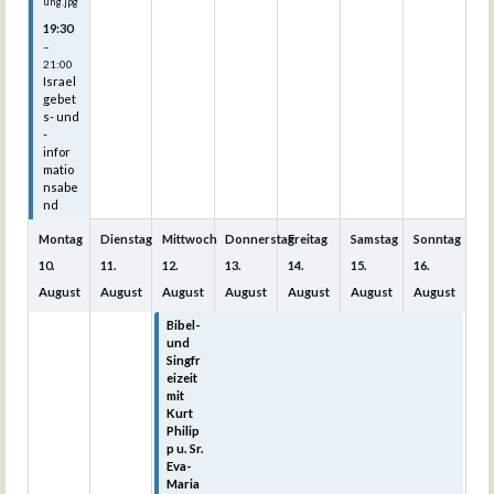
ung.jpg
19:30
–
21:00
Israel
gebet
s- und
-
infor
matio
nsabe
nd
Montag
Dienstag
Mittwoch
Donnerstag
Freitag
Samstag
Sonntag
10.
11.
12.
13.
14.
15.
16.
August
August
August
August
August
August
August
Bibel-
Bibel-
Bibel-
Bibel-
Bibel-
und
und
und
und
und
Singfr
Singfr
Singfr
Singfr
Singfr
eizeit
eizeit
eizeit
eizeit
eizeit
mit
mit
mit
mit
mit
Kurt
Kurt
Kurt
Kurt
Kurt
Philip
Philip
Philip
Philip
Philip
p u. Sr.
p u. Sr.
p u. Sr.
p u. Sr.
p u. Sr.
Eva-
Eva-
Eva-
Eva-
Eva-
Maria
Maria
Maria
Maria
Maria