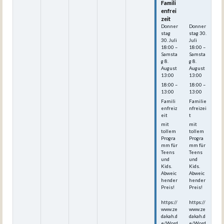
Famili
Famili
enfrei
enfrei
zeit
zeit
Donner
Donner
stag
stag
30.
30.
Juli
Juli
18:00
–
18:00
–
Samsta
Samsta
g
8.
g
8.
August
August
13:00
13:00
18:00 –
18:00 –
13:00
13:00
Famili
Familie
enfreiz
nfreizei
eit
t
mit
mit
tollem
tollem
Progra
Progra
mm für
mm für
Teens
Teens
und
und
Kids.
Kids.
Abweic
Abweic
hender
hender
Preis!
Preis!
https://
https://
www.ze
www.ze
dakah.d
dakah.d
e/Word
e/Word