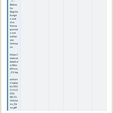
…!‘ –
Biblisc
he
Begrün
dunge
n und
ihre
Konse
quenze
n mit
Lothar
von
Seltma
nn
https://
www.ze
dakah.d
e/Wor
dPress
_01/wp
-
conten
t/uploa
ds/202
5/11/2
026-
08-31-
Seltma
nn_De
nn.pdf