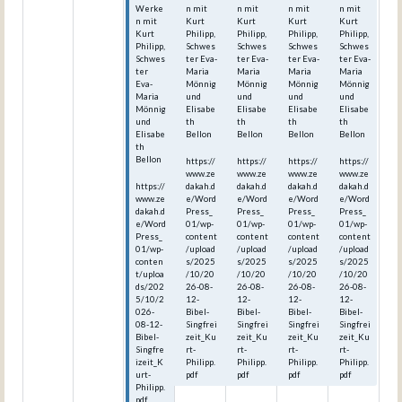
Werke
n mit
n mit
n mit
n mit
n mit
Kurt
Kurt
Kurt
Kurt
Kurt
Philipp,
Philipp,
Philipp,
Philipp,
Philipp,
Schwes
Schwes
Schwes
Schwes
Schwes
ter Eva-
ter Eva-
ter Eva-
ter Eva-
ter
Maria
Maria
Maria
Maria
Eva-
Mönnig
Mönnig
Mönnig
Mönnig
Maria
und
und
und
und
Mönnig
Elisabe
Elisabe
Elisabe
Elisabe
und
th
th
th
th
Elisabe
Bellon
Bellon
Bellon
Bellon
th
Bellon
https://
https://
https://
https://
www.ze
www.ze
www.ze
www.ze
https://
dakah.d
dakah.d
dakah.d
dakah.d
www.ze
e/Word
e/Word
e/Word
e/Word
dakah.d
Press_
Press_
Press_
Press_
e/Word
01/wp-
01/wp-
01/wp-
01/wp-
Press_
content
content
content
content
01/wp-
/upload
/upload
/upload
/upload
conten
s/2025
s/2025
s/2025
s/2025
t/uploa
/10/20
/10/20
/10/20
/10/20
ds/202
26-08-
26-08-
26-08-
26-08-
5/10/2
12-
12-
12-
12-
026-
Bibel-
Bibel-
Bibel-
Bibel-
08-12-
Singfrei
Singfrei
Singfrei
Singfrei
Bibel-
zeit_Ku
zeit_Ku
zeit_Ku
zeit_Ku
Singfre
rt-
rt-
rt-
rt-
izeit_K
Philipp.
Philipp.
Philipp.
Philipp.
urt-
pdf
pdf
pdf
pdf
Philipp.
pdf