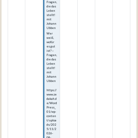
Fragen,
die das
Leben
stellt!
mit
Johann
Ubben
Wer
weiß,
wofür
es gut
ist? –
Fragen,
die das
Leben
stellt!
mit
Johann
Ubben
https://
www.ze
dakah.d
e/Word
Press_
01/wp-
conten
t/uploa
ds/202
5/11/2
026-
08-