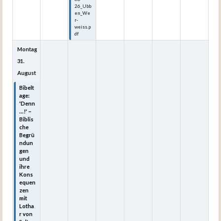
26_Ubb
en_We
r-
weiss.p
df
Montag
31.
August
Bibelt
age:
'Denn
...!' –
Biblis
che
Begrü
ndun
gen
und
ihre
Kons
equen
zen
mit
Lotha
r von