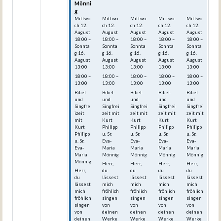
Mönni
Mönni
Mönni
Mönni
Mönni
g
g
g
g
g
Mittwo
Mittwo
Mittwo
Mittwo
Mittwo
ch
12.
ch
12.
ch
12.
ch
12.
ch
12.
August
August
August
August
August
18:00
–
18:00
–
18:00
–
18:00
–
18:00
–
Sonnta
Sonnta
Sonnta
Sonnta
Sonnta
g
16.
g
16.
g
16.
g
16.
g
16.
August
August
August
August
August
13:00
13:00
13:00
13:00
13:00
18:00 –
18:00 –
18:00 –
18:00 –
18:00 –
13:00
13:00
13:00
13:00
13:00
Bibel-
Bibel-
Bibel-
Bibel-
Bibel-
und
und
und
und
und
Singfre
Singfrei
Singfrei
Singfrei
Singfrei
izeit
zeit mit
zeit mit
zeit mit
zeit mit
mit
Kurt
Kurt
Kurt
Kurt
Kurt
Philipp
Philipp
Philipp
Philipp
Philipp
u. Sr.
u. Sr.
u. Sr.
u. Sr.
u. Sr.
Eva-
Eva-
Eva-
Eva-
Eva-
Maria
Maria
Maria
Maria
Maria
Mönnig
Mönnig
Mönnig
Mönnig
Mönnig
Herr,
Herr,
Herr,
Herr,
Herr,
du
du
du
du
du
lässest
lässest
lässest
lässest
lässest
mich
mich
mich
mich
mich
fröhlich
fröhlich
fröhlich
fröhlich
fröhlich
singen
singen
singen
singen
singen
von
von
von
von
von
deinen
deinen
deinen
deinen
deinen
Werke
Werke
Werke
Werke