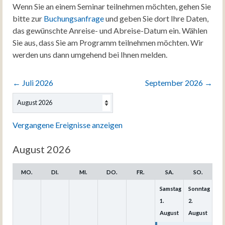
Wenn Sie an einem Seminar teilnehmen möchten, gehen Sie
bitte zur
Buchungsanfrage
und geben Sie dort Ihre Daten,
das gewünschte Anreise- und Abreise-Datum ein. Wählen
Sie aus, dass Sie am Programm teilnehmen möchten. Wir
werden uns dann umgehend bei Ihnen melden.
←
Juli 2026
September 2026
→
Auswahl
des
Monats
Vergangene Ereignisse anzeigen
August 2026
MO.
DI.
MI.
DO.
FR.
SA.
SO.
Samstag
Sonntag
1.
2.
August
August