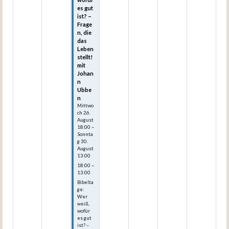
es gut
ist? –
Frage
n, die
das
Leben
stellt!
mit
Johan
n
Ubbe
n
Mittwo
ch
26.
August
18:00
–
Sonnta
g
30.
August
13:00
18:00 –
13:00
Bibelta
ge:
Wer
weiß,
wofür
es gut
ist? –