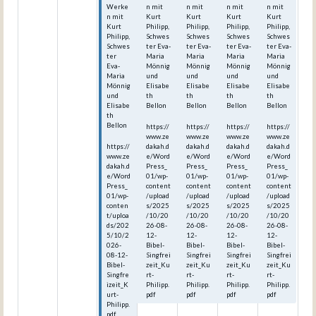
Werke
n mit
n mit
n mit
n mit
n mit
Kurt
Kurt
Kurt
Kurt
Kurt
Philipp,
Philipp,
Philipp,
Philipp,
Philipp,
Schwes
Schwes
Schwes
Schwes
Schwes
ter Eva-
ter Eva-
ter Eva-
ter Eva-
ter
Maria
Maria
Maria
Maria
Eva-
Mönnig
Mönnig
Mönnig
Mönnig
Maria
und
und
und
und
Mönnig
Elisabe
Elisabe
Elisabe
Elisabe
und
th
th
th
th
Elisabe
Bellon
Bellon
Bellon
Bellon
th
Bellon
https://
https://
https://
https://
www.ze
www.ze
www.ze
www.ze
https://
dakah.d
dakah.d
dakah.d
dakah.d
www.ze
e/Word
e/Word
e/Word
e/Word
dakah.d
Press_
Press_
Press_
Press_
e/Word
01/wp-
01/wp-
01/wp-
01/wp-
Press_
content
content
content
content
01/wp-
/upload
/upload
/upload
/upload
conten
s/2025
s/2025
s/2025
s/2025
t/uploa
/10/20
/10/20
/10/20
/10/20
ds/202
26-08-
26-08-
26-08-
26-08-
5/10/2
12-
12-
12-
12-
026-
Bibel-
Bibel-
Bibel-
Bibel-
08-12-
Singfrei
Singfrei
Singfrei
Singfrei
Bibel-
zeit_Ku
zeit_Ku
zeit_Ku
zeit_Ku
Singfre
rt-
rt-
rt-
rt-
izeit_K
Philipp.
Philipp.
Philipp.
Philipp.
urt-
pdf
pdf
pdf
pdf
Philipp.
pdf