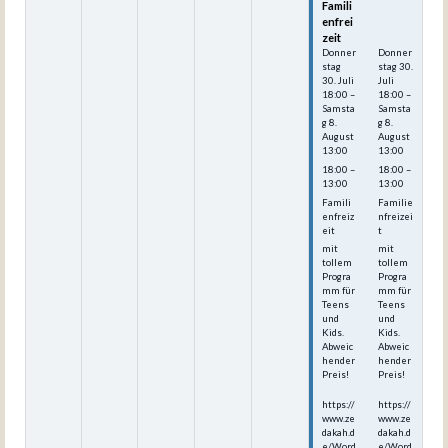
Famili
Famili
enfrei
enfrei
zeit
zeit
Donner
Donner
stag
stag
30.
30.
Juli
Juli
18:00
–
18:00
–
Samsta
Samsta
g
8.
g
8.
August
August
13:00
13:00
18:00 –
18:00 –
13:00
13:00
Famili
Familie
enfreiz
nfreizei
eit
t
mit
mit
tollem
tollem
Progra
Progra
mm für
mm für
Teens
Teens
und
und
Kids.
Kids.
Abweic
Abweic
hender
hender
Preis!
Preis!
https://
https://
www.ze
www.ze
dakah.d
dakah.d
e/Word
e/Word