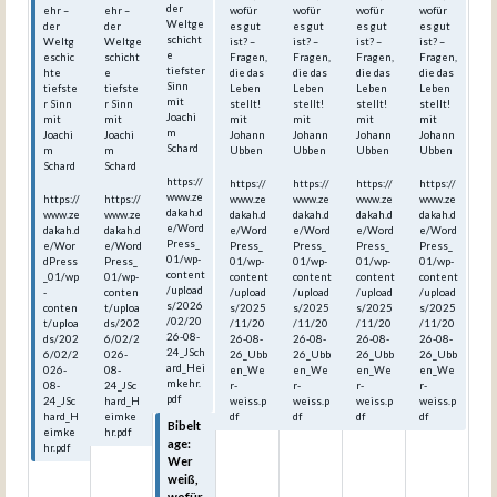
der
ehr –
ehr –
wofür
wofür
wofür
wofür
Weltge
der
der
es gut
es gut
es gut
es gut
schicht
Weltg
Weltge
ist? –
ist? –
ist? –
ist? –
e
eschic
schicht
Fragen,
Fragen,
Fragen,
Fragen,
tiefster
hte
e
die das
die das
die das
die das
Sinn
tiefste
tiefste
Leben
Leben
Leben
Leben
mit
r Sinn
r Sinn
stellt!
stellt!
stellt!
stellt!
Joachi
mit
mit
mit
mit
mit
mit
m
Joachi
Joachi
Johann
Johann
Johann
Johann
Schard
m
m
Ubben
Ubben
Ubben
Ubben
Schard
Schard
https://
https://
https://
https://
https://
www.ze
https://
https://
www.ze
www.ze
www.ze
www.ze
dakah.d
www.ze
www.ze
dakah.d
dakah.d
dakah.d
dakah.d
e/Word
dakah.d
dakah.d
e/Word
e/Word
e/Word
e/Word
Press_
e/Wor
e/Word
Press_
Press_
Press_
Press_
01/wp-
dPress
Press_
01/wp-
01/wp-
01/wp-
01/wp-
content
_01/wp
01/wp-
content
content
content
content
/upload
-
conten
/upload
/upload
/upload
/upload
s/2026
conten
t/uploa
s/2025
s/2025
s/2025
s/2025
/02/20
t/uploa
ds/202
/11/20
/11/20
/11/20
/11/20
26-08-
ds/202
6/02/2
26-08-
26-08-
26-08-
26-08-
24_JSch
6/02/2
026-
26_Ubb
26_Ubb
26_Ubb
26_Ubb
ard_Hei
026-
08-
en_We
en_We
en_We
en_We
mkehr.
08-
24_JSc
r-
r-
r-
r-
pdf
24_JSc
hard_H
weiss.p
weiss.p
weiss.p
weiss.p
hard_H
eimke
df
df
df
df
Bibelt
eimke
hr.pdf
age:
hr.pdf
Wer
weiß,
wofür