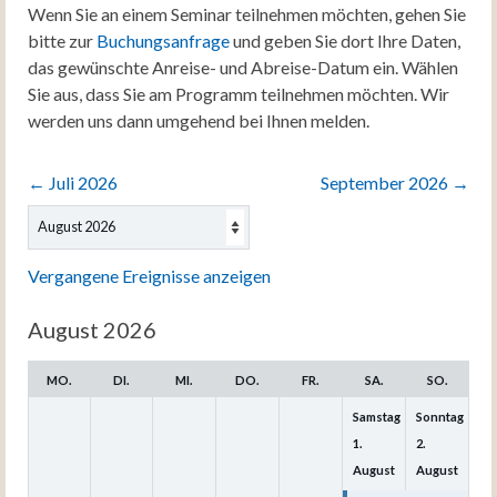
Wenn Sie an einem Seminar teilnehmen möchten, gehen Sie
bitte zur
Buchungsanfrage
und geben Sie dort Ihre Daten,
das gewünschte Anreise- und Abreise-Datum ein. Wählen
Sie aus, dass Sie am Programm teilnehmen möchten. Wir
werden uns dann umgehend bei Ihnen melden.
←
Juli 2026
September 2026
→
Auswahl
des
Monats
Vergangene Ereignisse anzeigen
August 2026
MO.
DI.
MI.
DO.
FR.
SA.
SO.
Samstag
Sonntag
1.
2.
August
August