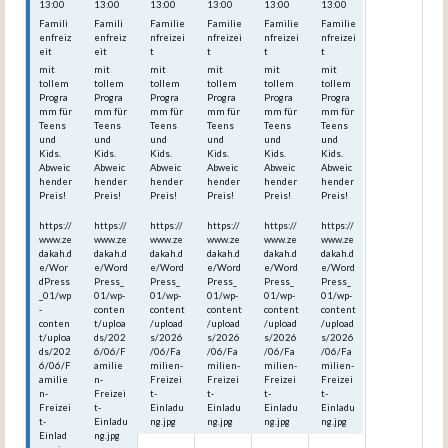
13:00
13:00
13:00
13:00
13:00
13:00
Famili
Famili
Familie
Familie
Familie
Familie
enfreiz
enfreiz
nfreizei
nfreizei
nfreizei
nfreizei
eit
eit
t
t
t
t
mit
mit
mit
mit
mit
mit
tollem
tollem
tollem
tollem
tollem
tollem
Progra
Progra
Progra
Progra
Progra
Progra
mm für
mm für
mm für
mm für
mm für
mm für
Teens
Teens
Teens
Teens
Teens
Teens
und
und
und
und
und
und
Kids.
Kids.
Kids.
Kids.
Kids.
Kids.
Abweic
Abweic
Abweic
Abweic
Abweic
Abweic
hender
hender
hender
hender
hender
hender
Preis!
Preis!
Preis!
Preis!
Preis!
Preis!
https://
https://
https://
https://
https://
https://
www.ze
www.ze
www.ze
www.ze
www.ze
www.ze
dakah.d
dakah.d
dakah.d
dakah.d
dakah.d
dakah.d
e/Wor
e/Word
e/Word
e/Word
e/Word
e/Word
dPress
Press_
Press_
Press_
Press_
Press_
_01/wp
01/wp-
01/wp-
01/wp-
01/wp-
01/wp-
-
conten
content
content
content
content
conten
t/uploa
/upload
/upload
/upload
/upload
t/uploa
ds/202
s/2026
s/2026
s/2026
s/2026
ds/202
6/06/F
/06/Fa
/06/Fa
/06/Fa
/06/Fa
6/06/F
amilie
milien-
milien-
milien-
milien-
amilie
n-
Freizei
Freizei
Freizei
Freizei
n-
Freizei
t-
t-
t-
t-
Freizei
t-
Einladu
Einladu
Einladu
Einladu
t-
Einladu
ng.jpg
ng.jpg
ng.jpg
ng.jpg
Einlad
ng.jpg