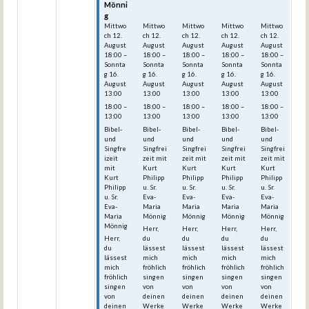
Mönni
Mönni
Mönni
Mönni
Mönni
g
g
g
g
g
Mittwo
Mittwo
Mittwo
Mittwo
Mittwo
ch
12.
ch
12.
ch
12.
ch
12.
ch
12.
August
August
August
August
August
18:00
–
18:00
–
18:00
–
18:00
–
18:00
–
Sonnta
Sonnta
Sonnta
Sonnta
Sonnta
g
16.
g
16.
g
16.
g
16.
g
16.
August
August
August
August
August
13:00
13:00
13:00
13:00
13:00
18:00 –
18:00 –
18:00 –
18:00 –
18:00 –
13:00
13:00
13:00
13:00
13:00
Bibel-
Bibel-
Bibel-
Bibel-
Bibel-
und
und
und
und
und
Singfre
Singfrei
Singfrei
Singfrei
Singfrei
izeit
zeit mit
zeit mit
zeit mit
zeit mit
mit
Kurt
Kurt
Kurt
Kurt
Kurt
Philipp
Philipp
Philipp
Philipp
Philipp
u. Sr.
u. Sr.
u. Sr.
u. Sr.
u. Sr.
Eva-
Eva-
Eva-
Eva-
Eva-
Maria
Maria
Maria
Maria
Maria
Mönnig
Mönnig
Mönnig
Mönnig
Mönnig
Herr,
Herr,
Herr,
Herr,
Herr,
du
du
du
du
du
lässest
lässest
lässest
lässest
lässest
mich
mich
mich
mich
mich
fröhlich
fröhlich
fröhlich
fröhlich
fröhlich
singen
singen
singen
singen
singen
von
von
von
von
von
deinen
deinen
deinen
deinen
deinen
Werke
Werke
Werke
Werke