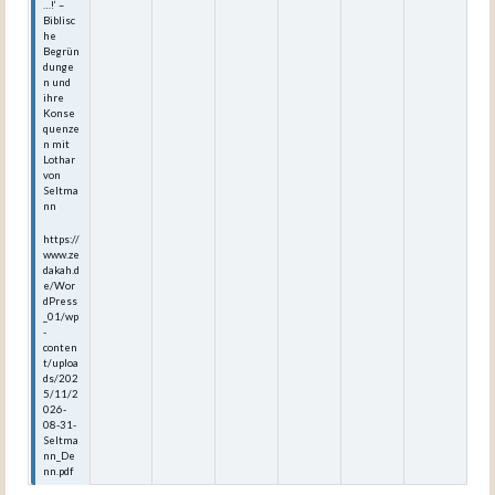
…!‘ –
Biblisc
he
Begrün
dunge
n und
ihre
Konse
quenze
n mit
Lothar
von
Seltma
nn
https://
www.ze
dakah.d
e/Wor
dPress
_01/wp
-
conten
t/uploa
ds/202
5/11/2
026-
08-31-
Seltma
nn_De
nn.pdf