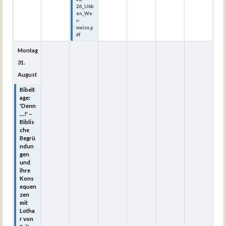
26_Ubb
en_We
r-
weiss.p
df
Montag
31.
August
Bibelt
age:
'Denn
...!' –
Biblis
che
Begrü
ndun
gen
und
ihre
Kons
equen
zen
mit
Lotha
r von