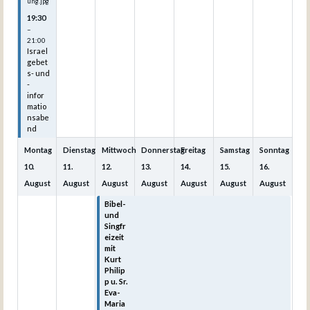
ung.jpg
19:30
–
21:00
Israel
gebet
s- und
-
infor
matio
nsabe
nd
Montag
Dienstag
Mittwoch
Donnerstag
Freitag
Samstag
Sonntag
10.
11.
12.
13.
14.
15.
16.
August
August
August
August
August
August
August
Bibel-
Bibel-
Bibel-
Bibel-
Bibel-
und
und
und
und
und
Singfr
Singfr
Singfr
Singfr
Singfr
eizeit
eizeit
eizeit
eizeit
eizeit
mit
mit
mit
mit
mit
Kurt
Kurt
Kurt
Kurt
Kurt
Philip
Philip
Philip
Philip
Philip
p u. Sr.
p u. Sr.
p u. Sr.
p u. Sr.
p u. Sr.
Eva-
Eva-
Eva-
Eva-
Eva-
Maria
Maria
Maria
Maria
Maria