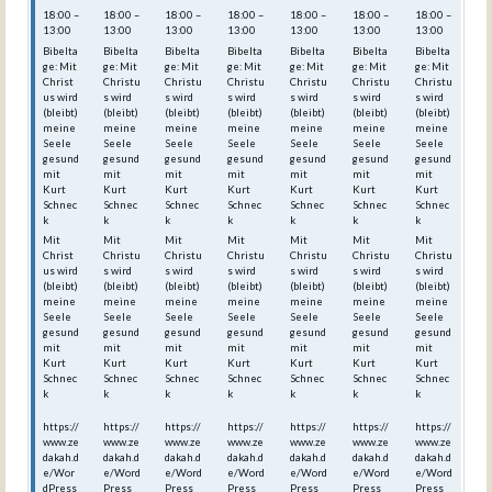
18:00 –
18:00 –
18:00 –
18:00 –
18:00 –
18:00 –
18:00 –
13:00
13:00
13:00
13:00
13:00
13:00
13:00
Bibelta
Bibelta
Bibelta
Bibelta
Bibelta
Bibelta
Bibelta
ge: Mit
ge: Mit
ge: Mit
ge: Mit
ge: Mit
ge: Mit
ge: Mit
Christ
Christu
Christu
Christu
Christu
Christu
Christu
us wird
s wird
s wird
s wird
s wird
s wird
s wird
(bleibt)
(bleibt)
(bleibt)
(bleibt)
(bleibt)
(bleibt)
(bleibt)
meine
meine
meine
meine
meine
meine
meine
Seele
Seele
Seele
Seele
Seele
Seele
Seele
gesund
gesund
gesund
gesund
gesund
gesund
gesund
mit
mit
mit
mit
mit
mit
mit
Kurt
Kurt
Kurt
Kurt
Kurt
Kurt
Kurt
Schnec
Schnec
Schnec
Schnec
Schnec
Schnec
Schnec
k
k
k
k
k
k
k
Mit
Mit
Mit
Mit
Mit
Mit
Mit
Christ
Christu
Christu
Christu
Christu
Christu
Christu
us wird
s wird
s wird
s wird
s wird
s wird
s wird
(bleibt)
(bleibt)
(bleibt)
(bleibt)
(bleibt)
(bleibt)
(bleibt)
meine
meine
meine
meine
meine
meine
meine
Seele
Seele
Seele
Seele
Seele
Seele
Seele
gesund
gesund
gesund
gesund
gesund
gesund
gesund
mit
mit
mit
mit
mit
mit
mit
Kurt
Kurt
Kurt
Kurt
Kurt
Kurt
Kurt
Schnec
Schnec
Schnec
Schnec
Schnec
Schnec
Schnec
k
k
k
k
k
k
k
https://
https://
https://
https://
https://
https://
https://
www.ze
www.ze
www.ze
www.ze
www.ze
www.ze
www.ze
dakah.d
dakah.d
dakah.d
dakah.d
dakah.d
dakah.d
dakah.d
e/Wor
e/Word
e/Word
e/Word
e/Word
e/Word
e/Word
dPress
Press_
Press_
Press_
Press_
Press_
Press_