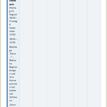
Seltm
ann
Monta
g
31.
August
18:00
–
Freitag
4.
Septe
mber
13:00
18:00 –
13:00
Bibelta
ge:
'Denn
...!' –
Biblisc
he
Begrün
dunge
n und
ihre
Konse
quenze
n mit
Lothar
von
Seltma
nn
‚Denn