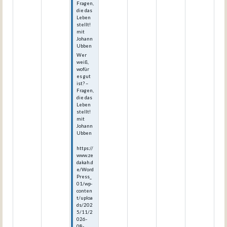
Fragen,
die das
Leben
stellt!
mit
Johann
Ubben
Wer
weiß,
wofür
es gut
ist? –
Fragen,
die das
Leben
stellt!
mit
Johann
Ubben
https://
www.ze
dakah.d
e/Word
Press_
01/wp-
conten
t/uploa
ds/202
5/11/2
026-
08-