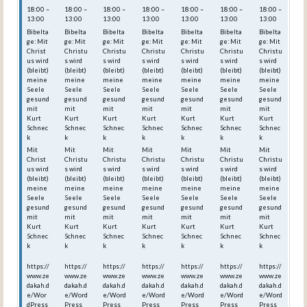
18:00 –
18:00 –
18:00 –
18:00 –
18:00 –
18:00 –
18:00 –
13:00
13:00
13:00
13:00
13:00
13:00
13:00
Bibelta
Bibelta
Bibelta
Bibelta
Bibelta
Bibelta
Bibelta
ge: Mit
ge: Mit
ge: Mit
ge: Mit
ge: Mit
ge: Mit
ge: Mit
Christ
Christu
Christu
Christu
Christu
Christu
Christu
us wird
s wird
s wird
s wird
s wird
s wird
s wird
(bleibt)
(bleibt)
(bleibt)
(bleibt)
(bleibt)
(bleibt)
(bleibt)
meine
meine
meine
meine
meine
meine
meine
Seele
Seele
Seele
Seele
Seele
Seele
Seele
gesund
gesund
gesund
gesund
gesund
gesund
gesund
mit
mit
mit
mit
mit
mit
mit
Kurt
Kurt
Kurt
Kurt
Kurt
Kurt
Kurt
Schnec
Schnec
Schnec
Schnec
Schnec
Schnec
Schnec
k
k
k
k
k
k
k
Mit
Mit
Mit
Mit
Mit
Mit
Mit
Christ
Christu
Christu
Christu
Christu
Christu
Christu
us wird
s wird
s wird
s wird
s wird
s wird
s wird
(bleibt)
(bleibt)
(bleibt)
(bleibt)
(bleibt)
(bleibt)
(bleibt)
meine
meine
meine
meine
meine
meine
meine
Seele
Seele
Seele
Seele
Seele
Seele
Seele
gesund
gesund
gesund
gesund
gesund
gesund
gesund
mit
mit
mit
mit
mit
mit
mit
Kurt
Kurt
Kurt
Kurt
Kurt
Kurt
Kurt
Schnec
Schnec
Schnec
Schnec
Schnec
Schnec
Schnec
k
k
k
k
k
k
k
https://
https://
https://
https://
https://
https://
https://
www.ze
www.ze
www.ze
www.ze
www.ze
www.ze
www.ze
dakah.d
dakah.d
dakah.d
dakah.d
dakah.d
dakah.d
dakah.d
e/Wor
e/Word
e/Word
e/Word
e/Word
e/Word
e/Word
dPress
Press_
Press_
Press_
Press_
Press_
Press_