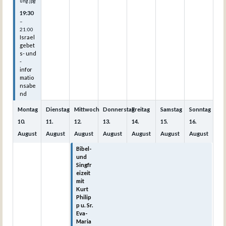
ung.jpg
19:30
–
21:00
Israel
gebet
s- und
-
infor
matio
nsabe
nd
Montag
Dienstag
Mittwoch
Donnerstag
Freitag
Samstag
Sonntag
10.
11.
12.
13.
14.
15.
16.
August
August
August
August
August
August
August
Bibel-
Bibel-
Bibel-
Bibel-
Bibel-
und
und
und
und
und
Singfr
Singfr
Singfr
Singfr
Singfr
eizeit
eizeit
eizeit
eizeit
eizeit
mit
mit
mit
mit
mit
Kurt
Kurt
Kurt
Kurt
Kurt
Philip
Philip
Philip
Philip
Philip
p u. Sr.
p u. Sr.
p u. Sr.
p u. Sr.
p u. Sr.
Eva-
Eva-
Eva-
Eva-
Eva-
Maria
Maria
Maria
Maria
Maria