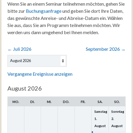
Wenn Sie an einem Seminar teilnehmen möchten, gehen Sie
bitte zur
Buchungsanfrage
und geben Sie dort Ihre Daten,
das gewünschte Anreise- und Abreise-Datum ein. Wählen
Sie aus, dass Sie am Programm teilnehmen möchten. Wir
werden uns dann umgehend bei Ihnen melden.
←
Juli 2026
September 2026
→
Auswahl
des
Monats
Vergangene Ereignisse anzeigen
August 2026
MO.
DI.
MI.
DO.
FR.
SA.
SO.
Samstag
Sonntag
1.
2.
August
August