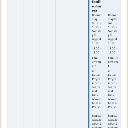
Famili
Famili
enfrei
enfrei
zeit
zeit
Donner
Donner
stag
stag
30.
30.
Juli
Juli
18:00
–
18:00
–
Samsta
Samsta
g
8.
g
8.
August
August
13:00
13:00
18:00 –
18:00 –
13:00
13:00
Famili
Familie
enfreiz
nfreizei
eit
t
mit
mit
tollem
tollem
Progra
Progra
mm für
mm für
Teens
Teens
und
und
Kids.
Kids.
Abweic
Abweic
hender
hender
Preis!
Preis!
https://
https://
www.ze
www.ze
dakah.d
dakah.d
e/Word
e/Word