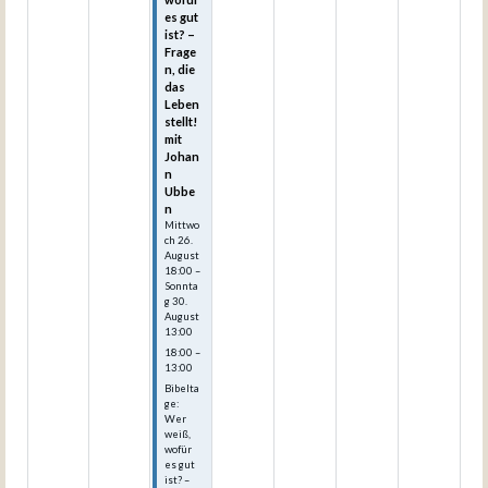
es gut
ist? –
Frage
n, die
das
Leben
stellt!
mit
Johan
n
Ubbe
n
Mittwo
ch
26.
August
18:00
–
Sonnta
g
30.
August
13:00
18:00 –
13:00
Bibelta
ge:
Wer
weiß,
wofür
es gut
ist? –