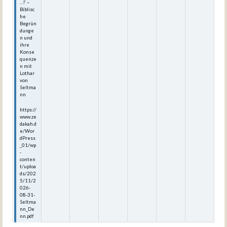
…!‘ –
Biblisc
he
Begrün
dunge
n und
ihre
Konse
quenze
n mit
Lothar
von
Seltma
nn
https://
www.ze
dakah.d
e/Wor
dPress
_01/wp
-
conten
t/uploa
ds/202
5/11/2
026-
08-31-
Seltma
nn_De
nn.pdf