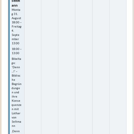
Seltm
ann
Monta
g
31.
August
18:00
–
Freitag
4.
Septe
mber
13:00
18:00 –
13:00
Bibelta
ge:
'Denn
...!' –
Biblisc
he
Begrün
dunge
n und
ihre
Konse
quenze
n mit
Lothar
von
Seltma
nn
‚Denn