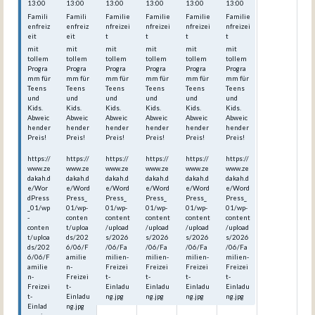
13:00
13:00
13:00
13:00
13:00
13:00
Famili
Famili
Familie
Familie
Familie
Familie
enfreiz
enfreiz
nfreizei
nfreizei
nfreizei
nfreizei
eit
eit
t
t
t
t
mit
mit
mit
mit
mit
mit
tollem
tollem
tollem
tollem
tollem
tollem
Progra
Progra
Progra
Progra
Progra
Progra
mm für
mm für
mm für
mm für
mm für
mm für
Teens
Teens
Teens
Teens
Teens
Teens
und
und
und
und
und
und
Kids.
Kids.
Kids.
Kids.
Kids.
Kids.
Abweic
Abweic
Abweic
Abweic
Abweic
Abweic
hender
hender
hender
hender
hender
hender
Preis!
Preis!
Preis!
Preis!
Preis!
Preis!
https://
https://
https://
https://
https://
https://
www.ze
www.ze
www.ze
www.ze
www.ze
www.ze
dakah.d
dakah.d
dakah.d
dakah.d
dakah.d
dakah.d
e/Wor
e/Word
e/Word
e/Word
e/Word
e/Word
dPress
Press_
Press_
Press_
Press_
Press_
_01/wp
01/wp-
01/wp-
01/wp-
01/wp-
01/wp-
-
conten
content
content
content
content
conten
t/uploa
/upload
/upload
/upload
/upload
t/uploa
ds/202
s/2026
s/2026
s/2026
s/2026
ds/202
6/06/F
/06/Fa
/06/Fa
/06/Fa
/06/Fa
6/06/F
amilie
milien-
milien-
milien-
milien-
amilie
n-
Freizei
Freizei
Freizei
Freizei
n-
Freizei
t-
t-
t-
t-
Freizei
t-
Einladu
Einladu
Einladu
Einladu
t-
Einladu
ng.jpg
ng.jpg
ng.jpg
ng.jpg
Einlad
ng.jpg