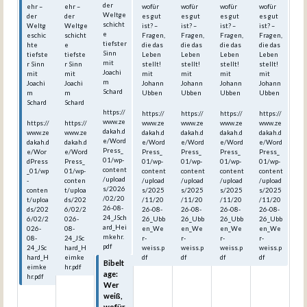
der
ehr –
ehr –
wofür
wofür
wofür
wofür
Weltge
der
der
es gut
es gut
es gut
es gut
schicht
Weltg
Weltge
ist? –
ist? –
ist? –
ist? –
e
eschic
schicht
Fragen,
Fragen,
Fragen,
Fragen,
tiefster
hte
e
die das
die das
die das
die das
Sinn
tiefste
tiefste
Leben
Leben
Leben
Leben
mit
r Sinn
r Sinn
stellt!
stellt!
stellt!
stellt!
Joachi
mit
mit
mit
mit
mit
mit
m
Joachi
Joachi
Johann
Johann
Johann
Johann
Schard
m
m
Ubben
Ubben
Ubben
Ubben
Schard
Schard
https://
https://
https://
https://
https://
www.ze
https://
https://
www.ze
www.ze
www.ze
www.ze
dakah.d
www.ze
www.ze
dakah.d
dakah.d
dakah.d
dakah.d
e/Word
dakah.d
dakah.d
e/Word
e/Word
e/Word
e/Word
Press_
e/Wor
e/Word
Press_
Press_
Press_
Press_
01/wp-
dPress
Press_
01/wp-
01/wp-
01/wp-
01/wp-
content
_01/wp
01/wp-
content
content
content
content
/upload
-
conten
/upload
/upload
/upload
/upload
s/2026
conten
t/uploa
s/2025
s/2025
s/2025
s/2025
/02/20
t/uploa
ds/202
/11/20
/11/20
/11/20
/11/20
26-08-
ds/202
6/02/2
26-08-
26-08-
26-08-
26-08-
24_JSch
6/02/2
026-
26_Ubb
26_Ubb
26_Ubb
26_Ubb
ard_Hei
026-
08-
en_We
en_We
en_We
en_We
mkehr.
08-
24_JSc
r-
r-
r-
r-
pdf
24_JSc
hard_H
weiss.p
weiss.p
weiss.p
weiss.p
hard_H
eimke
df
df
df
df
Bibelt
eimke
hr.pdf
age:
hr.pdf
Wer
weiß,
wofür