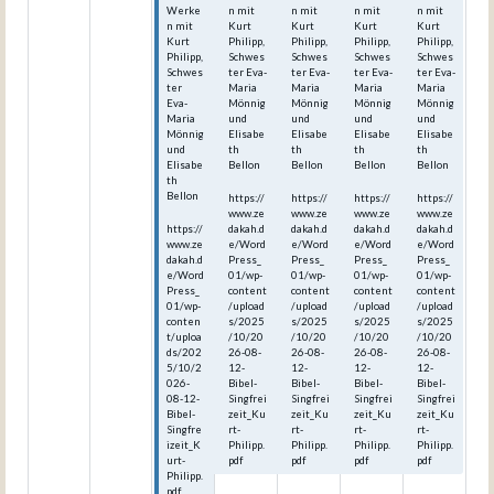
Werke
n mit
n mit
n mit
n mit
n mit
Kurt
Kurt
Kurt
Kurt
Kurt
Philipp,
Philipp,
Philipp,
Philipp,
Philipp,
Schwes
Schwes
Schwes
Schwes
Schwes
ter Eva-
ter Eva-
ter Eva-
ter Eva-
ter
Maria
Maria
Maria
Maria
Eva-
Mönnig
Mönnig
Mönnig
Mönnig
Maria
und
und
und
und
Mönnig
Elisabe
Elisabe
Elisabe
Elisabe
und
th
th
th
th
Elisabe
Bellon
Bellon
Bellon
Bellon
th
Bellon
https://
https://
https://
https://
www.ze
www.ze
www.ze
www.ze
https://
dakah.d
dakah.d
dakah.d
dakah.d
www.ze
e/Word
e/Word
e/Word
e/Word
dakah.d
Press_
Press_
Press_
Press_
e/Word
01/wp-
01/wp-
01/wp-
01/wp-
Press_
content
content
content
content
01/wp-
/upload
/upload
/upload
/upload
conten
s/2025
s/2025
s/2025
s/2025
t/uploa
/10/20
/10/20
/10/20
/10/20
ds/202
26-08-
26-08-
26-08-
26-08-
5/10/2
12-
12-
12-
12-
026-
Bibel-
Bibel-
Bibel-
Bibel-
08-12-
Singfrei
Singfrei
Singfrei
Singfrei
Bibel-
zeit_Ku
zeit_Ku
zeit_Ku
zeit_Ku
Singfre
rt-
rt-
rt-
rt-
izeit_K
Philipp.
Philipp.
Philipp.
Philipp.
urt-
pdf
pdf
pdf
pdf
Philipp.
pdf