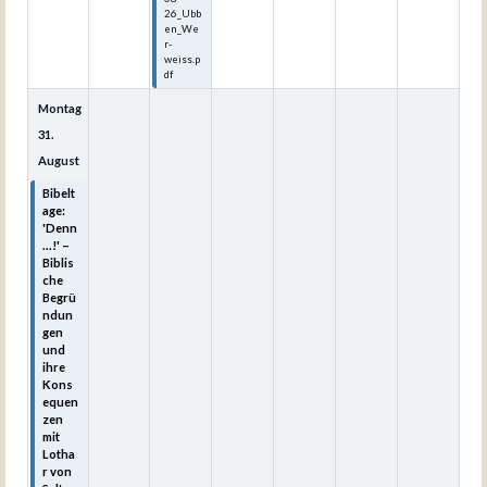
26_Ubb
en_We
r-
weiss.p
df
Montag
31.
August
Bibelt
age:
'Denn
...!' –
Biblis
che
Begrü
ndun
gen
und
ihre
Kons
equen
zen
mit
Lotha
r von