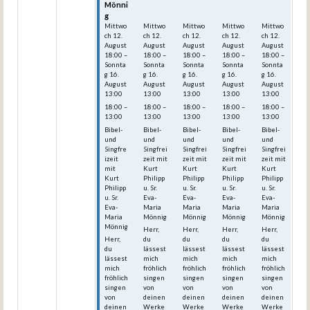
Mönni
Mönni
Mönni
Mönni
Mönni
g
g
g
g
g
Mittwo
Mittwo
Mittwo
Mittwo
Mittwo
ch
12.
ch
12.
ch
12.
ch
12.
ch
12.
August
August
August
August
August
18:00
–
18:00
–
18:00
–
18:00
–
18:00
–
Sonnta
Sonnta
Sonnta
Sonnta
Sonnta
g
16.
g
16.
g
16.
g
16.
g
16.
August
August
August
August
August
13:00
13:00
13:00
13:00
13:00
18:00 –
18:00 –
18:00 –
18:00 –
18:00 –
13:00
13:00
13:00
13:00
13:00
Bibel-
Bibel-
Bibel-
Bibel-
Bibel-
und
und
und
und
und
Singfre
Singfrei
Singfrei
Singfrei
Singfrei
izeit
zeit mit
zeit mit
zeit mit
zeit mit
mit
Kurt
Kurt
Kurt
Kurt
Kurt
Philipp
Philipp
Philipp
Philipp
Philipp
u. Sr.
u. Sr.
u. Sr.
u. Sr.
u. Sr.
Eva-
Eva-
Eva-
Eva-
Eva-
Maria
Maria
Maria
Maria
Maria
Mönnig
Mönnig
Mönnig
Mönnig
Mönnig
Herr,
Herr,
Herr,
Herr,
Herr,
du
du
du
du
du
lässest
lässest
lässest
lässest
lässest
mich
mich
mich
mich
mich
fröhlich
fröhlich
fröhlich
fröhlich
fröhlich
singen
singen
singen
singen
singen
von
von
von
von
von
deinen
deinen
deinen
deinen
deinen
Werke
Werke
Werke
Werke