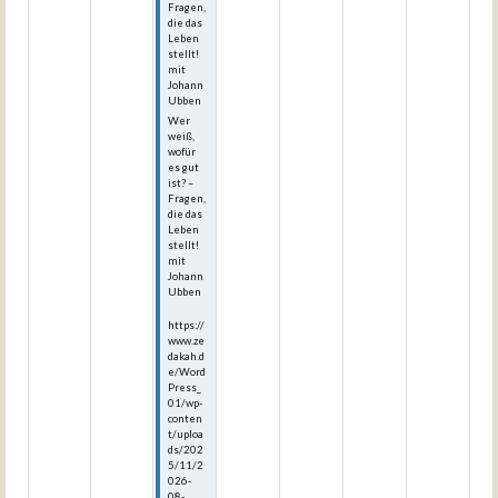
Fragen,
die das
Leben
stellt!
mit
Johann
Ubben
Wer
weiß,
wofür
es gut
ist? –
Fragen,
die das
Leben
stellt!
mit
Johann
Ubben
https://
www.ze
dakah.d
e/Word
Press_
01/wp-
conten
t/uploa
ds/202
5/11/2
026-
08-