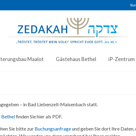
Star
iterungsbau Maalot
Gästehaus Bethel
iP-Zentrum
angegeben – in Bad Liebenzell-Maisenbach statt.
 Bethel
finden Sie hier als PDF.
hen Sie bitte zur
Buchungsanfrage
und geben Sie dort Ihre Daten,
 möchten. Wir werden uns dann umgehend bei Ihnen melden.