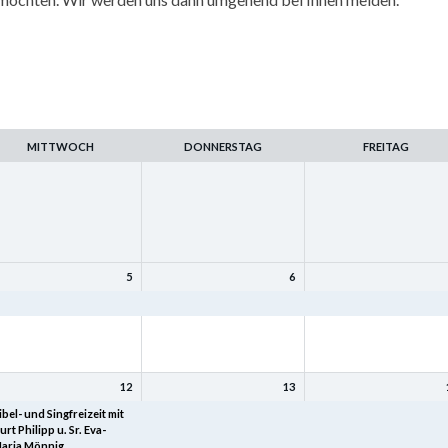
MITTWOCH
DONNERSTAG
FREITAG
5
6
amilienfreizeit
Familienfreizeit
Familienfreizeit
12
13
ibel- und Singfreizeit mit
Bibel- und Singfreizeit mit
Bibel- und Singfreizeit mi
urt Philipp u. Sr. Eva-
Kurt Philipp u. Sr. Eva-
Kurt Philipp u. Sr. Eva-
aria Mönnig
Maria Mönnig
Maria Mönnig