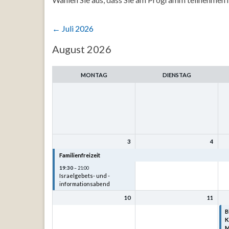
←
Juli 2026
Auswahl
August 2026
des
Monats
MONTAG
DIENSTAG
3
4
Familienfreizeit
Familienfreizeit
F
19:30
– 21:00
Israelgebets- und -
informationsabend
10
11
B
K
M