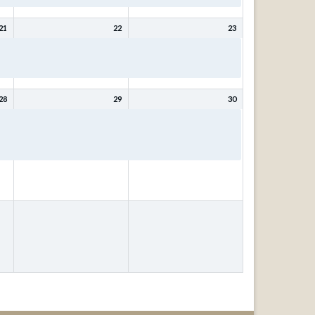
21
22
23
Bibeltage: Mit Christus
Bibeltage: Mit Christus
wird (bleibt) meine Seele
wird (bleibt) meine Seele
gesund mit Kurt Schneck
gesund mit Kurt Schneck
28
29
30
ür
Bibeltage: Wer weiß, wofür
Bibeltage: Wer weiß, wofür
das
es gut ist? – Fragen, die das
es gut ist? – Fragen, die das
Leben stellt! mit Johann
Leben stellt! mit Johann
Ubben
Ubben