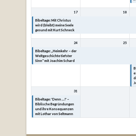
17
18
Bibeltage: Mit Christus
Bibeltage: Mit Christus
B
wird (bleibt) meine Seele
wird (bleibt) meine Seele
w
gesund mit Kurt Schneck
gesund mit Kurt Schneck
g
24
25
Bibeltage: „Heimkehr – der
Bibeltage: „Heimkehr – der
B
Weltgeschichte tiefster
Weltgeschichte tiefster
W
Sinn“ mit Joachim Schard
Sinn“ mit Joachim Schard
S
B
e
d
J
31
Bibeltage: 'Denn ...!' –
Biblische Begründungen
und ihre Konsequenzen
mit Lothar von Seltmann