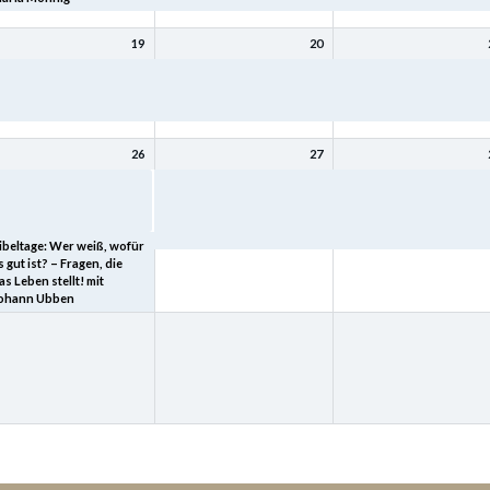
19
20
ibeltage: Mit Christus
Bibeltage: Mit Christus
Bibeltage: Mit Christus
ird (bleibt) meine Seele
wird (bleibt) meine Seele
wird (bleibt) meine Seele
esund mit Kurt Schneck
gesund mit Kurt Schneck
gesund mit Kurt Schneck
26
27
ibeltage: „Heimkehr – der
Bibeltage: Wer weiß, wofür
Bibeltage: Wer weiß, wof
eltgeschichte tiefster
es gut ist? – Fragen, die das
es gut ist? – Fragen, die 
inn“ mit Joachim Schard
Leben stellt! mit Johann
Leben stellt! mit Johann
Ubben
Ubben
ibeltage: Wer weiß, wofür
s gut ist? – Fragen, die
as Leben stellt! mit
ohann Ubben