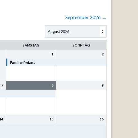
September 2026
→
SAMSTAG
SONNTAG
1
2
Familienfreizeit
Familienfreizeit
7
8
9
Familienfreizeit
14
15
16
t
Bibel- und Singfreizeit mit
Bibel- und Singfreizeit mit
Kurt Philipp u. Sr. Eva-
Kurt Philipp u. Sr. Eva-
Maria Mönnig
Maria Mönnig