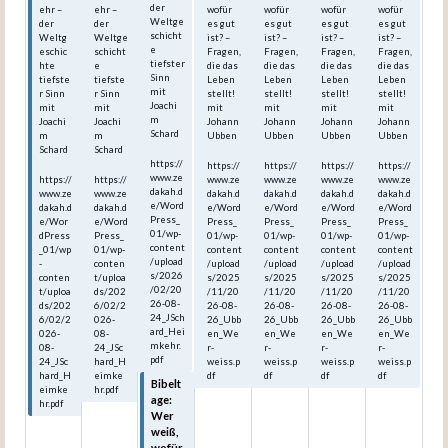
der
ehr –
ehr –
wofür
wofür
wofür
wofür
Weltge
der
der
es gut
es gut
es gut
es gut
schicht
Weltg
Weltge
ist? –
ist? –
ist? –
ist? –
e
eschic
schicht
Fragen,
Fragen,
Fragen,
Fragen,
tiefster
hte
e
die das
die das
die das
die das
Sinn
tiefste
tiefste
Leben
Leben
Leben
Leben
mit
r Sinn
r Sinn
stellt!
stellt!
stellt!
stellt!
Joachi
mit
mit
mit
mit
mit
mit
m
Joachi
Joachi
Johann
Johann
Johann
Johann
Schard
m
m
Ubben
Ubben
Ubben
Ubben
Schard
Schard
https://
https://
https://
https://
https://
www.ze
https://
https://
www.ze
www.ze
www.ze
www.ze
dakah.d
www.ze
www.ze
dakah.d
dakah.d
dakah.d
dakah.d
e/Word
dakah.d
dakah.d
e/Word
e/Word
e/Word
e/Word
Press_
e/Wor
e/Word
Press_
Press_
Press_
Press_
01/wp-
dPress
Press_
01/wp-
01/wp-
01/wp-
01/wp-
content
_01/wp
01/wp-
content
content
content
content
/upload
-
conten
/upload
/upload
/upload
/upload
s/2026
conten
t/uploa
s/2025
s/2025
s/2025
s/2025
/02/20
t/uploa
ds/202
/11/20
/11/20
/11/20
/11/20
26-08-
ds/202
6/02/2
26-08-
26-08-
26-08-
26-08-
24_JSch
6/02/2
026-
26_Ubb
26_Ubb
26_Ubb
26_Ubb
ard_Hei
026-
08-
en_We
en_We
en_We
en_We
mkehr.
08-
24_JSc
r-
r-
r-
r-
pdf
24_JSc
hard_H
weiss.p
weiss.p
weiss.p
weiss.p
hard_H
eimke
df
df
df
df
Bibelt
eimke
hr.pdf
age:
hr.pdf
Wer
weiß,
wofür