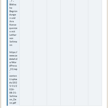
…!‘ –
Biblisc
he
Begrün
dunge
n und
ihre
Konse
quenze
n mit
Lothar
von
Seltma
nn
https://
www.ze
dakah.d
e/Wor
dPress
_01/wp
-
conten
t/uploa
ds/202
5/11/2
026-
08-31-
Seltma
nn_De
nn.pdf