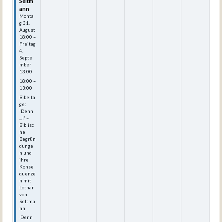
Seltm
ann
Monta
g
31.
August
18:00
–
Freitag
4.
Septe
mber
13:00
18:00 –
13:00
Bibelta
ge:
'Denn
...!' –
Biblisc
he
Begrün
dunge
n und
ihre
Konse
quenze
n mit
Lothar
von
Seltma
nn
‚Denn