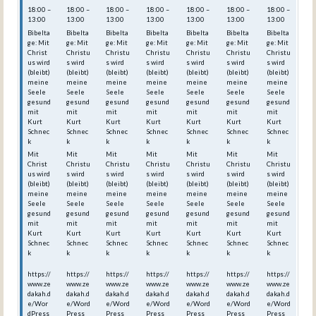
18:00 –
18:00 –
18:00 –
18:00 –
18:00 –
18:00 –
18:00 –
13:00
13:00
13:00
13:00
13:00
13:00
13:00
Bibelta
Bibelta
Bibelta
Bibelta
Bibelta
Bibelta
Bibelta
ge: Mit
ge: Mit
ge: Mit
ge: Mit
ge: Mit
ge: Mit
ge: Mit
Christ
Christu
Christu
Christu
Christu
Christu
Christu
us wird
s wird
s wird
s wird
s wird
s wird
s wird
(bleibt)
(bleibt)
(bleibt)
(bleibt)
(bleibt)
(bleibt)
(bleibt)
meine
meine
meine
meine
meine
meine
meine
Seele
Seele
Seele
Seele
Seele
Seele
Seele
gesund
gesund
gesund
gesund
gesund
gesund
gesund
mit
mit
mit
mit
mit
mit
mit
Kurt
Kurt
Kurt
Kurt
Kurt
Kurt
Kurt
Schnec
Schnec
Schnec
Schnec
Schnec
Schnec
Schnec
k
k
k
k
k
k
k
Mit
Mit
Mit
Mit
Mit
Mit
Mit
Christ
Christu
Christu
Christu
Christu
Christu
Christu
us wird
s wird
s wird
s wird
s wird
s wird
s wird
(bleibt)
(bleibt)
(bleibt)
(bleibt)
(bleibt)
(bleibt)
(bleibt)
meine
meine
meine
meine
meine
meine
meine
Seele
Seele
Seele
Seele
Seele
Seele
Seele
gesund
gesund
gesund
gesund
gesund
gesund
gesund
mit
mit
mit
mit
mit
mit
mit
Kurt
Kurt
Kurt
Kurt
Kurt
Kurt
Kurt
Schnec
Schnec
Schnec
Schnec
Schnec
Schnec
Schnec
k
k
k
k
k
k
k
https://
https://
https://
https://
https://
https://
https://
www.ze
www.ze
www.ze
www.ze
www.ze
www.ze
www.ze
dakah.d
dakah.d
dakah.d
dakah.d
dakah.d
dakah.d
dakah.d
e/Wor
e/Word
e/Word
e/Word
e/Word
e/Word
e/Word
dPress
Press_
Press_
Press_
Press_
Press_
Press_