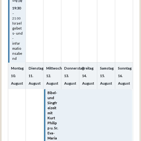
ung.jpg
19:30
–
21:00
Israel
gebet
s- und
-
infor
matio
nsabe
nd
Montag
Dienstag
Mittwoch
Donnerstag
Freitag
Samstag
Sonntag
10.
11.
12.
13.
14.
15.
16.
August
August
August
August
August
August
August
Bibel-
Bibel-
Bibel-
Bibel-
Bibel-
und
und
und
und
und
Singfr
Singfr
Singfr
Singfr
Singfr
eizeit
eizeit
eizeit
eizeit
eizeit
mit
mit
mit
mit
mit
Kurt
Kurt
Kurt
Kurt
Kurt
Philip
Philip
Philip
Philip
Philip
p u. Sr.
p u. Sr.
p u. Sr.
p u. Sr.
p u. Sr.
Eva-
Eva-
Eva-
Eva-
Eva-
Maria
Maria
Maria
Maria
Maria