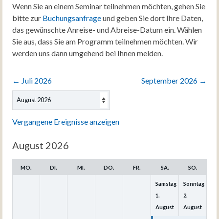
Wenn Sie an einem Seminar teilnehmen möchten, gehen Sie
bitte zur
Buchungsanfrage
und geben Sie dort Ihre Daten,
das gewünschte Anreise- und Abreise-Datum ein. Wählen
Sie aus, dass Sie am Programm teilnehmen möchten. Wir
werden uns dann umgehend bei Ihnen melden.
←
Juli 2026
September 2026
→
Auswahl
des
Monats
Vergangene Ereignisse anzeigen
August 2026
MO.
DI.
MI.
DO.
FR.
SA.
SO.
Samstag
Sonntag
1.
2.
August
August