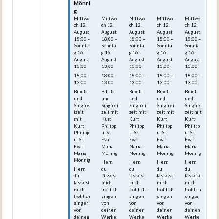
Mönni
Mönni
Mönni
Mönni
Mönni
g
g
g
g
g
Mittwo
Mittwo
Mittwo
Mittwo
Mittwo
ch
12.
ch
12.
ch
12.
ch
12.
ch
12.
August
August
August
August
August
18:00
–
18:00
–
18:00
–
18:00
–
18:00
–
Sonnta
Sonnta
Sonnta
Sonnta
Sonnta
g
16.
g
16.
g
16.
g
16.
g
16.
August
August
August
August
August
13:00
13:00
13:00
13:00
13:00
18:00 –
18:00 –
18:00 –
18:00 –
18:00 –
13:00
13:00
13:00
13:00
13:00
Bibel-
Bibel-
Bibel-
Bibel-
Bibel-
und
und
und
und
und
Singfre
Singfrei
Singfrei
Singfrei
Singfrei
izeit
zeit mit
zeit mit
zeit mit
zeit mit
mit
Kurt
Kurt
Kurt
Kurt
Kurt
Philipp
Philipp
Philipp
Philipp
Philipp
u. Sr.
u. Sr.
u. Sr.
u. Sr.
u. Sr.
Eva-
Eva-
Eva-
Eva-
Eva-
Maria
Maria
Maria
Maria
Maria
Mönnig
Mönnig
Mönnig
Mönnig
Mönnig
Herr,
Herr,
Herr,
Herr,
Herr,
du
du
du
du
du
lässest
lässest
lässest
lässest
lässest
mich
mich
mich
mich
mich
fröhlich
fröhlich
fröhlich
fröhlich
fröhlich
singen
singen
singen
singen
singen
von
von
von
von
von
deinen
deinen
deinen
deinen
deinen
Werke
Werke
Werke
Werke