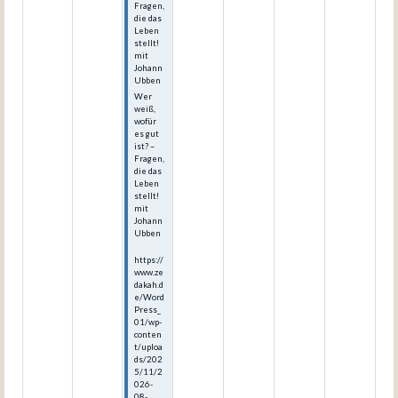
Fragen,
die das
Leben
stellt!
mit
Johann
Ubben
Wer
weiß,
wofür
es gut
ist? –
Fragen,
die das
Leben
stellt!
mit
Johann
Ubben
https://
www.ze
dakah.d
e/Word
Press_
01/wp-
conten
t/uploa
ds/202
5/11/2
026-
08-