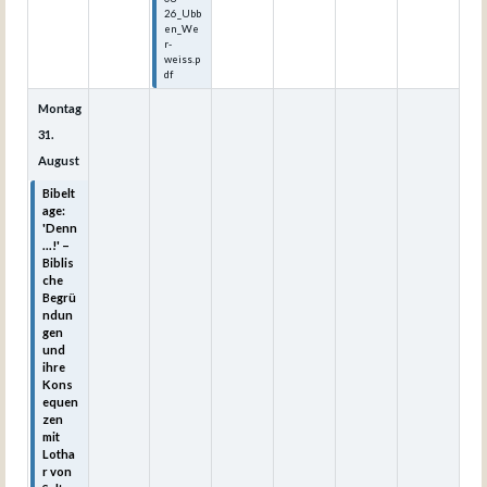
26_Ubb
en_We
r-
weiss.p
df
Montag
31.
August
Bibelt
age:
'Denn
...!' –
Biblis
che
Begrü
ndun
gen
und
ihre
Kons
equen
zen
mit
Lotha
r von