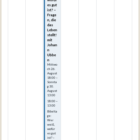
es gut
ist? –
Frage
n, die
das
Leben
stellt!
mit
Johan
n
Ubbe
n
Mittwo
ch
26.
August
18:00
–
Sonnta
g
30.
August
13:00
18:00 –
13:00
Bibelta
ge:
Wer
weiß,
wofür
es gut
ist? –