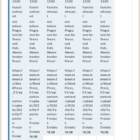
13:00
13:00
13:00
13:00
13:00
13:00
Famili
Famili
Familie
Familie
Familie
Familie
enfreiz
enfreiz
nfreizei
nfreizei
nfreizei
nfreizei
eit
eit
t
t
t
t
mit
mit
mit
mit
mit
mit
tollem
tollem
tollem
tollem
tollem
tollem
Progra
Progra
Progra
Progra
Progra
Progra
mm für
mm für
mm für
mm für
mm für
mm für
Teens
Teens
Teens
Teens
Teens
Teens
und
und
und
und
und
und
Kids.
Kids.
Kids.
Kids.
Kids.
Kids.
Abweic
Abweic
Abweic
Abweic
Abweic
Abweic
hender
hender
hender
hender
hender
hender
Preis!
Preis!
Preis!
Preis!
Preis!
Preis!
https://
https://
https://
https://
https://
https://
www.ze
www.ze
www.ze
www.ze
www.ze
www.ze
dakah.d
dakah.d
dakah.d
dakah.d
dakah.d
dakah.d
e/Wor
e/Word
e/Word
e/Word
e/Word
e/Word
dPress
Press_
Press_
Press_
Press_
Press_
_01/wp
01/wp-
01/wp-
01/wp-
01/wp-
01/wp-
-
conten
content
content
content
content
conten
t/uploa
/upload
/upload
/upload
/upload
t/uploa
ds/202
s/2026
s/2026
s/2026
s/2026
ds/202
6/06/F
/06/Fa
/06/Fa
/06/Fa
/06/Fa
6/06/F
amilie
milien-
milien-
milien-
milien-
amilie
n-
Freizei
Freizei
Freizei
Freizei
n-
Freizei
t-
t-
t-
t-
Freizei
t-
Einladu
Einladu
Einladu
Einladu
t-
Einladu
ng.jpg
ng.jpg
ng.jpg
ng.jpg
Einlad
ng.jpg