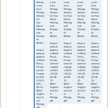
Werke
n mit
n mit
n mit
n mit
n mit
Kurt
Kurt
Kurt
Kurt
Kurt
Philipp,
Philipp,
Philipp,
Philipp,
Philipp,
Schwes
Schwes
Schwes
Schwes
Schwes
ter Eva-
ter Eva-
ter Eva-
ter Eva-
ter
Maria
Maria
Maria
Maria
Eva-
Mönnig
Mönnig
Mönnig
Mönnig
Maria
und
und
und
und
Mönnig
Elisabe
Elisabe
Elisabe
Elisabe
und
th
th
th
th
Elisabe
Bellon
Bellon
Bellon
Bellon
th
Bellon
https://
https://
https://
https://
www.ze
www.ze
www.ze
www.ze
https://
dakah.d
dakah.d
dakah.d
dakah.d
www.ze
e/Word
e/Word
e/Word
e/Word
dakah.d
Press_
Press_
Press_
Press_
e/Word
01/wp-
01/wp-
01/wp-
01/wp-
Press_
content
content
content
content
01/wp-
/upload
/upload
/upload
/upload
conten
s/2025
s/2025
s/2025
s/2025
t/uploa
/10/20
/10/20
/10/20
/10/20
ds/202
26-08-
26-08-
26-08-
26-08-
5/10/2
12-
12-
12-
12-
026-
Bibel-
Bibel-
Bibel-
Bibel-
08-12-
Singfrei
Singfrei
Singfrei
Singfrei
Bibel-
zeit_Ku
zeit_Ku
zeit_Ku
zeit_Ku
Singfre
rt-
rt-
rt-
rt-
izeit_K
Philipp.
Philipp.
Philipp.
Philipp.
urt-
pdf
pdf
pdf
pdf
Philipp.
pdf