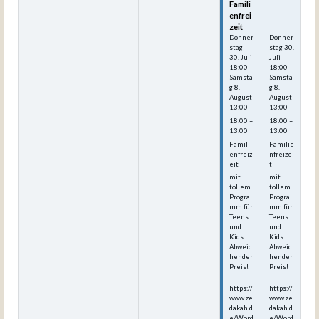
Famili
Famili
enfrei
enfrei
zeit
zeit
Donner
Donner
stag
stag
30.
30.
Juli
Juli
18:00
–
18:00
–
Samsta
Samsta
g
8.
g
8.
August
August
13:00
13:00
18:00 –
18:00 –
13:00
13:00
Famili
Familie
enfreiz
nfreizei
eit
t
mit
mit
tollem
tollem
Progra
Progra
mm für
mm für
Teens
Teens
und
und
Kids.
Kids.
Abweic
Abweic
hender
hender
Preis!
Preis!
https://
https://
www.ze
www.ze
dakah.d
dakah.d
e/Word
e/Word