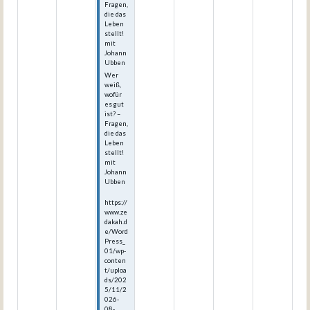
Fragen,
die das
Leben
stellt!
mit
Johann
Ubben
Wer
weiß,
wofür
es gut
ist? –
Fragen,
die das
Leben
stellt!
mit
Johann
Ubben
https://
www.ze
dakah.d
e/Word
Press_
01/wp-
conten
t/uploa
ds/202
5/11/2
026-
08-