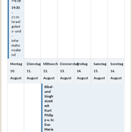
ung.jpg
19:30
–
21:00
Israel
gebet
s- und
-
infor
matio
nsabe
nd
Montag
Dienstag
Mittwoch
Donnerstag
Freitag
Samstag
Sonntag
10.
11.
12.
13.
14.
15.
16.
August
August
August
August
August
August
August
Bibel-
Bibel-
Bibel-
Bibel-
Bibel-
und
und
und
und
und
Singfr
Singfr
Singfr
Singfr
Singfr
eizeit
eizeit
eizeit
eizeit
eizeit
mit
mit
mit
mit
mit
Kurt
Kurt
Kurt
Kurt
Kurt
Philip
Philip
Philip
Philip
Philip
p u. Sr.
p u. Sr.
p u. Sr.
p u. Sr.
p u. Sr.
Eva-
Eva-
Eva-
Eva-
Eva-
Maria
Maria
Maria
Maria
Maria