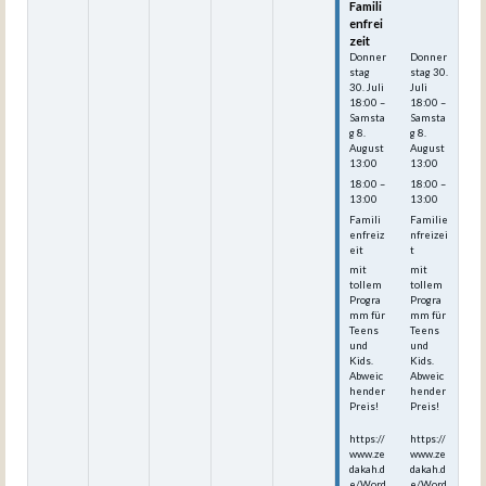
Famili
Famili
enfrei
enfrei
zeit
zeit
Donner
Donner
stag
stag
30.
30.
Juli
Juli
18:00
–
18:00
–
Samsta
Samsta
g
8.
g
8.
August
August
13:00
13:00
18:00 –
18:00 –
13:00
13:00
Famili
Familie
enfreiz
nfreizei
eit
t
mit
mit
tollem
tollem
Progra
Progra
mm für
mm für
Teens
Teens
und
und
Kids.
Kids.
Abweic
Abweic
hender
hender
Preis!
Preis!
https://
https://
www.ze
www.ze
dakah.d
dakah.d
e/Word
e/Word