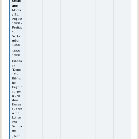
Seltm
ann
Monta
g
31.
August
18:00
–
Freitag
4.
Septe
mber
13:00
18:00 –
13:00
Bibelta
ge:
'Denn
...!' –
Biblisc
he
Begrün
dunge
n und
ihre
Konse
quenze
n mit
Lothar
von
Seltma
nn
‚Denn