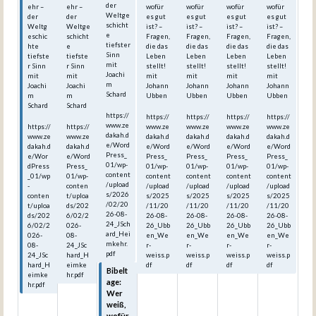
der
ehr –
ehr –
wofür
wofür
wofür
wofür
Weltge
der
der
es gut
es gut
es gut
es gut
schicht
Weltg
Weltge
ist? –
ist? –
ist? –
ist? –
e
eschic
schicht
Fragen,
Fragen,
Fragen,
Fragen,
tiefster
hte
e
die das
die das
die das
die das
Sinn
tiefste
tiefste
Leben
Leben
Leben
Leben
mit
r Sinn
r Sinn
stellt!
stellt!
stellt!
stellt!
Joachi
mit
mit
mit
mit
mit
mit
m
Joachi
Joachi
Johann
Johann
Johann
Johann
Schard
m
m
Ubben
Ubben
Ubben
Ubben
Schard
Schard
https://
https://
https://
https://
https://
www.ze
https://
https://
www.ze
www.ze
www.ze
www.ze
dakah.d
www.ze
www.ze
dakah.d
dakah.d
dakah.d
dakah.d
e/Word
dakah.d
dakah.d
e/Word
e/Word
e/Word
e/Word
Press_
e/Wor
e/Word
Press_
Press_
Press_
Press_
01/wp-
dPress
Press_
01/wp-
01/wp-
01/wp-
01/wp-
content
_01/wp
01/wp-
content
content
content
content
/upload
-
conten
/upload
/upload
/upload
/upload
s/2026
conten
t/uploa
s/2025
s/2025
s/2025
s/2025
/02/20
t/uploa
ds/202
/11/20
/11/20
/11/20
/11/20
26-08-
ds/202
6/02/2
26-08-
26-08-
26-08-
26-08-
24_JSch
6/02/2
026-
26_Ubb
26_Ubb
26_Ubb
26_Ubb
ard_Hei
026-
08-
en_We
en_We
en_We
en_We
mkehr.
08-
24_JSc
r-
r-
r-
r-
pdf
24_JSc
hard_H
weiss.p
weiss.p
weiss.p
weiss.p
hard_H
eimke
df
df
df
df
Bibelt
eimke
hr.pdf
age:
hr.pdf
Wer
weiß,
wofür