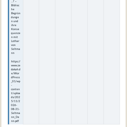
…!‘ –
Biblisc
he
Begrün
dunge
n und
ihre
Konse
quenze
n mit
Lothar
von
Seltma
nn
https://
www.ze
dakah.d
e/Wor
dPress
_01/wp
-
conten
t/uploa
ds/202
5/11/2
026-
08-31-
Seltma
nn_De
nn.pdf