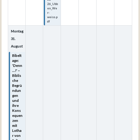
26_Ubb
en_We
r-
weiss.p
df
Montag
31.
August
Bibelt
age:
'Denn
...!' –
Biblis
che
Begrü
ndun
gen
und
ihre
Kons
equen
zen
mit
Lotha
r von