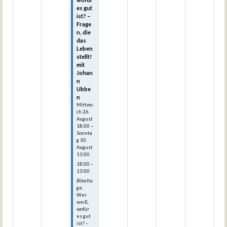
es gut
ist? –
Frage
n, die
das
Leben
stellt!
mit
Johan
n
Ubbe
n
Mittwo
ch
26.
August
18:00
–
Sonnta
g
30.
August
13:00
18:00 –
13:00
Bibelta
ge:
Wer
weiß,
wofür
es gut
ist? –