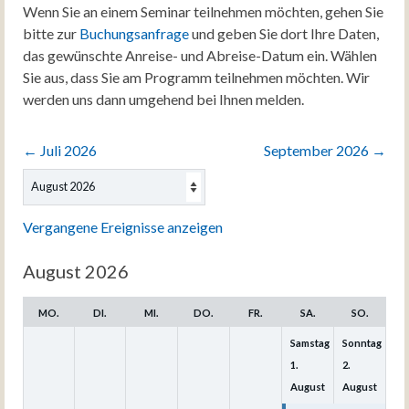
Wenn Sie an einem Seminar teilnehmen möchten, gehen Sie
bitte zur
Buchungsanfrage
und geben Sie dort Ihre Daten,
das gewünschte Anreise- und Abreise-Datum ein. Wählen
Sie aus, dass Sie am Programm teilnehmen möchten. Wir
werden uns dann umgehend bei Ihnen melden.
←
Juli 2026
September 2026
→
Auswahl
des
Monats
Vergangene Ereignisse anzeigen
August 2026
MO.
DI.
MI.
DO.
FR.
SA.
SO.
Samstag
Sonntag
1.
2.
August
August