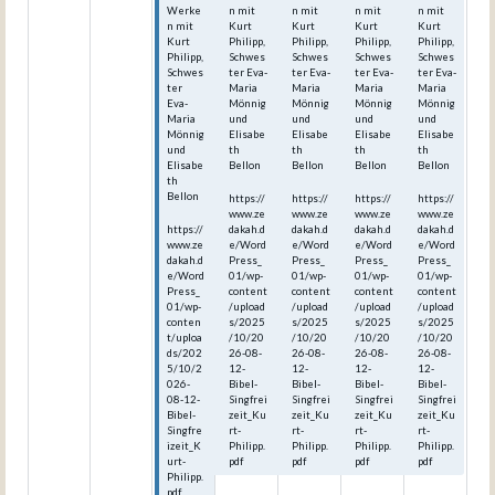
Werke
n mit
n mit
n mit
n mit
n mit
Kurt
Kurt
Kurt
Kurt
Kurt
Philipp,
Philipp,
Philipp,
Philipp,
Philipp,
Schwes
Schwes
Schwes
Schwes
Schwes
ter Eva-
ter Eva-
ter Eva-
ter Eva-
ter
Maria
Maria
Maria
Maria
Eva-
Mönnig
Mönnig
Mönnig
Mönnig
Maria
und
und
und
und
Mönnig
Elisabe
Elisabe
Elisabe
Elisabe
und
th
th
th
th
Elisabe
Bellon
Bellon
Bellon
Bellon
th
Bellon
https://
https://
https://
https://
www.ze
www.ze
www.ze
www.ze
https://
dakah.d
dakah.d
dakah.d
dakah.d
www.ze
e/Word
e/Word
e/Word
e/Word
dakah.d
Press_
Press_
Press_
Press_
e/Word
01/wp-
01/wp-
01/wp-
01/wp-
Press_
content
content
content
content
01/wp-
/upload
/upload
/upload
/upload
conten
s/2025
s/2025
s/2025
s/2025
t/uploa
/10/20
/10/20
/10/20
/10/20
ds/202
26-08-
26-08-
26-08-
26-08-
5/10/2
12-
12-
12-
12-
026-
Bibel-
Bibel-
Bibel-
Bibel-
08-12-
Singfrei
Singfrei
Singfrei
Singfrei
Bibel-
zeit_Ku
zeit_Ku
zeit_Ku
zeit_Ku
Singfre
rt-
rt-
rt-
rt-
izeit_K
Philipp.
Philipp.
Philipp.
Philipp.
urt-
pdf
pdf
pdf
pdf
Philipp.
pdf