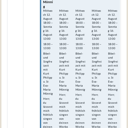
Mönni
Mönni
Mönni
Mönni
Mönni
g
g
g
g
g
Mittwo
Mittwo
Mittwo
Mittwo
Mittwo
ch
12.
ch
12.
ch
12.
ch
12.
ch
12.
August
August
August
August
August
18:00
–
18:00
–
18:00
–
18:00
–
18:00
–
Sonnta
Sonnta
Sonnta
Sonnta
Sonnta
g
16.
g
16.
g
16.
g
16.
g
16.
August
August
August
August
August
13:00
13:00
13:00
13:00
13:00
18:00 –
18:00 –
18:00 –
18:00 –
18:00 –
13:00
13:00
13:00
13:00
13:00
Bibel-
Bibel-
Bibel-
Bibel-
Bibel-
und
und
und
und
und
Singfre
Singfrei
Singfrei
Singfrei
Singfrei
izeit
zeit mit
zeit mit
zeit mit
zeit mit
mit
Kurt
Kurt
Kurt
Kurt
Kurt
Philipp
Philipp
Philipp
Philipp
Philipp
u. Sr.
u. Sr.
u. Sr.
u. Sr.
u. Sr.
Eva-
Eva-
Eva-
Eva-
Eva-
Maria
Maria
Maria
Maria
Maria
Mönnig
Mönnig
Mönnig
Mönnig
Mönnig
Herr,
Herr,
Herr,
Herr,
Herr,
du
du
du
du
du
lässest
lässest
lässest
lässest
lässest
mich
mich
mich
mich
mich
fröhlich
fröhlich
fröhlich
fröhlich
fröhlich
singen
singen
singen
singen
singen
von
von
von
von
von
deinen
deinen
deinen
deinen
deinen
Werke
Werke
Werke
Werke