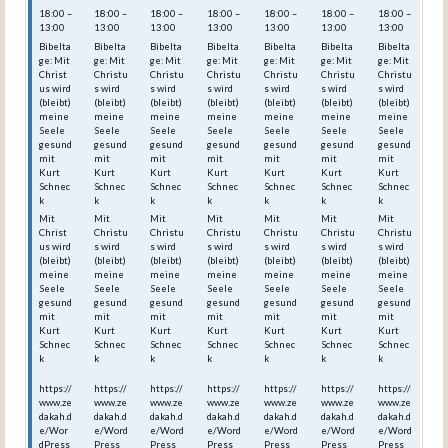
18:00 –
18:00 –
18:00 –
18:00 –
18:00 –
18:00 –
18:00 –
13:00
13:00
13:00
13:00
13:00
13:00
13:00
Bibelta
Bibelta
Bibelta
Bibelta
Bibelta
Bibelta
Bibelta
ge: Mit
ge: Mit
ge: Mit
ge: Mit
ge: Mit
ge: Mit
ge: Mit
Christ
Christu
Christu
Christu
Christu
Christu
Christu
us wird
s wird
s wird
s wird
s wird
s wird
s wird
(bleibt)
(bleibt)
(bleibt)
(bleibt)
(bleibt)
(bleibt)
(bleibt)
meine
meine
meine
meine
meine
meine
meine
Seele
Seele
Seele
Seele
Seele
Seele
Seele
gesund
gesund
gesund
gesund
gesund
gesund
gesund
mit
mit
mit
mit
mit
mit
mit
Kurt
Kurt
Kurt
Kurt
Kurt
Kurt
Kurt
Schnec
Schnec
Schnec
Schnec
Schnec
Schnec
Schnec
k
k
k
k
k
k
k
Mit
Mit
Mit
Mit
Mit
Mit
Mit
Christ
Christu
Christu
Christu
Christu
Christu
Christu
us wird
s wird
s wird
s wird
s wird
s wird
s wird
(bleibt)
(bleibt)
(bleibt)
(bleibt)
(bleibt)
(bleibt)
(bleibt)
meine
meine
meine
meine
meine
meine
meine
Seele
Seele
Seele
Seele
Seele
Seele
Seele
gesund
gesund
gesund
gesund
gesund
gesund
gesund
mit
mit
mit
mit
mit
mit
mit
Kurt
Kurt
Kurt
Kurt
Kurt
Kurt
Kurt
Schnec
Schnec
Schnec
Schnec
Schnec
Schnec
Schnec
k
k
k
k
k
k
k
https://
https://
https://
https://
https://
https://
https://
www.ze
www.ze
www.ze
www.ze
www.ze
www.ze
www.ze
dakah.d
dakah.d
dakah.d
dakah.d
dakah.d
dakah.d
dakah.d
e/Wor
e/Word
e/Word
e/Word
e/Word
e/Word
e/Word
dPress
Press_
Press_
Press_
Press_
Press_
Press_