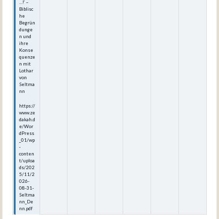
…!‘ –
Biblisc
he
Begrün
dunge
n und
ihre
Konse
quenze
n mit
Lothar
von
Seltma
nn
https://
www.ze
dakah.d
e/Wor
dPress
_01/wp
-
conten
t/uploa
ds/202
5/11/2
026-
08-31-
Seltma
nn_De
nn.pdf