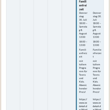
Famili
Famili
enfrei
enfrei
zeit
zeit
Donner
Donner
stag
stag
30.
30.
Juli
Juli
18:00
–
18:00
–
Samsta
Samsta
g
8.
g
8.
August
August
13:00
13:00
18:00 –
18:00 –
13:00
13:00
Famili
Familie
enfreiz
nfreizei
eit
t
mit
mit
tollem
tollem
Progra
Progra
mm für
mm für
Teens
Teens
und
und
Kids.
Kids.
Abweic
Abweic
hender
hender
Preis!
Preis!
https://
https://
www.ze
www.ze
dakah.d
dakah.d
e/Word
e/Word