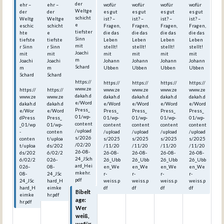
der
ehr –
ehr –
wofür
wofür
wofür
wofür
Weltge
der
der
es gut
es gut
es gut
es gut
schicht
Weltg
Weltge
ist? –
ist? –
ist? –
ist? –
e
eschic
schicht
Fragen,
Fragen,
Fragen,
Fragen,
tiefster
hte
e
die das
die das
die das
die das
Sinn
tiefste
tiefste
Leben
Leben
Leben
Leben
mit
r Sinn
r Sinn
stellt!
stellt!
stellt!
stellt!
Joachi
mit
mit
mit
mit
mit
mit
m
Joachi
Joachi
Johann
Johann
Johann
Johann
Schard
m
m
Ubben
Ubben
Ubben
Ubben
Schard
Schard
https://
https://
https://
https://
https://
www.ze
https://
https://
www.ze
www.ze
www.ze
www.ze
dakah.d
www.ze
www.ze
dakah.d
dakah.d
dakah.d
dakah.d
e/Word
dakah.d
dakah.d
e/Word
e/Word
e/Word
e/Word
Press_
e/Wor
e/Word
Press_
Press_
Press_
Press_
01/wp-
dPress
Press_
01/wp-
01/wp-
01/wp-
01/wp-
content
_01/wp
01/wp-
content
content
content
content
/upload
-
conten
/upload
/upload
/upload
/upload
s/2026
conten
t/uploa
s/2025
s/2025
s/2025
s/2025
/02/20
t/uploa
ds/202
/11/20
/11/20
/11/20
/11/20
26-08-
ds/202
6/02/2
26-08-
26-08-
26-08-
26-08-
24_JSch
6/02/2
026-
26_Ubb
26_Ubb
26_Ubb
26_Ubb
ard_Hei
026-
08-
en_We
en_We
en_We
en_We
mkehr.
08-
24_JSc
r-
r-
r-
r-
pdf
24_JSc
hard_H
weiss.p
weiss.p
weiss.p
weiss.p
hard_H
eimke
df
df
df
df
Bibelt
eimke
hr.pdf
age:
hr.pdf
Wer
weiß,
wofür