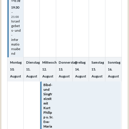
ung.jpg
19:30
–
21:00
Israel
gebet
s- und
-
infor
matio
nsabe
nd
Montag
Dienstag
Mittwoch
Donnerstag
Freitag
Samstag
Sonntag
10.
11.
12.
13.
14.
15.
16.
August
August
August
August
August
August
August
Bibel-
Bibel-
Bibel-
Bibel-
Bibel-
und
und
und
und
und
Singfr
Singfr
Singfr
Singfr
Singfr
eizeit
eizeit
eizeit
eizeit
eizeit
mit
mit
mit
mit
mit
Kurt
Kurt
Kurt
Kurt
Kurt
Philip
Philip
Philip
Philip
Philip
p u. Sr.
p u. Sr.
p u. Sr.
p u. Sr.
p u. Sr.
Eva-
Eva-
Eva-
Eva-
Eva-
Maria
Maria
Maria
Maria
Maria