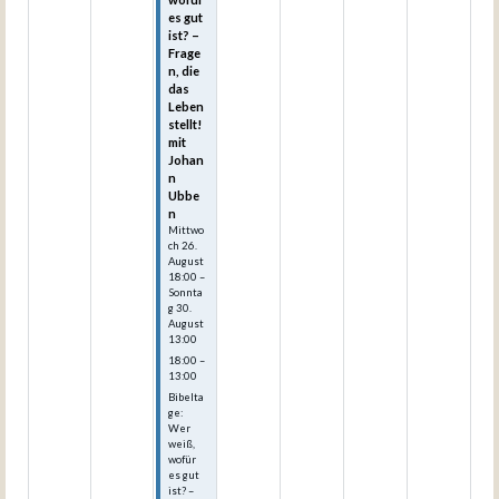
es gut
ist? –
Frage
n, die
das
Leben
stellt!
mit
Johan
n
Ubbe
n
Mittwo
ch
26.
August
18:00
–
Sonnta
g
30.
August
13:00
18:00 –
13:00
Bibelta
ge:
Wer
weiß,
wofür
es gut
ist? –