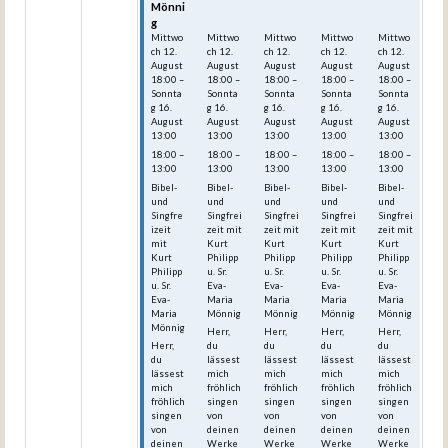
Mönni
Mönni
Mönni
Mönni
Mönni
g
g
g
g
g
Mittwo
Mittwo
Mittwo
Mittwo
Mittwo
ch
12.
ch
12.
ch
12.
ch
12.
ch
12.
August
August
August
August
August
18:00
–
18:00
–
18:00
–
18:00
–
18:00
–
Sonnta
Sonnta
Sonnta
Sonnta
Sonnta
g
16.
g
16.
g
16.
g
16.
g
16.
August
August
August
August
August
13:00
13:00
13:00
13:00
13:00
18:00 –
18:00 –
18:00 –
18:00 –
18:00 –
13:00
13:00
13:00
13:00
13:00
Bibel-
Bibel-
Bibel-
Bibel-
Bibel-
und
und
und
und
und
Singfre
Singfrei
Singfrei
Singfrei
Singfrei
izeit
zeit mit
zeit mit
zeit mit
zeit mit
mit
Kurt
Kurt
Kurt
Kurt
Kurt
Philipp
Philipp
Philipp
Philipp
Philipp
u. Sr.
u. Sr.
u. Sr.
u. Sr.
u. Sr.
Eva-
Eva-
Eva-
Eva-
Eva-
Maria
Maria
Maria
Maria
Maria
Mönnig
Mönnig
Mönnig
Mönnig
Mönnig
Herr,
Herr,
Herr,
Herr,
Herr,
du
du
du
du
du
lässest
lässest
lässest
lässest
lässest
mich
mich
mich
mich
mich
fröhlich
fröhlich
fröhlich
fröhlich
fröhlich
singen
singen
singen
singen
singen
von
von
von
von
von
deinen
deinen
deinen
deinen
deinen
Werke
Werke
Werke
Werke