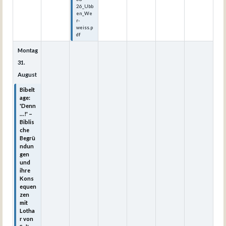
26_Ubb
en_We
r-
weiss.p
df
Montag
31.
August
Bibelt
age:
'Denn
...!' –
Biblis
che
Begrü
ndun
gen
und
ihre
Kons
equen
zen
mit
Lotha
r von