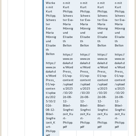
Werke
n mit
n mit
n mit
n mit
n mit
Kurt
Kurt
Kurt
Kurt
Kurt
Philipp,
Philipp,
Philipp,
Philipp,
Philipp,
Schwes
Schwes
Schwes
Schwes
Schwes
ter Eva-
ter Eva-
ter Eva-
ter Eva-
ter
Maria
Maria
Maria
Maria
Eva-
Mönnig
Mönnig
Mönnig
Mönnig
Maria
und
und
und
und
Mönnig
Elisabe
Elisabe
Elisabe
Elisabe
und
th
th
th
th
Elisabe
Bellon
Bellon
Bellon
Bellon
th
Bellon
https://
https://
https://
https://
www.ze
www.ze
www.ze
www.ze
https://
dakah.d
dakah.d
dakah.d
dakah.d
www.ze
e/Word
e/Word
e/Word
e/Word
dakah.d
Press_
Press_
Press_
Press_
e/Word
01/wp-
01/wp-
01/wp-
01/wp-
Press_
content
content
content
content
01/wp-
/upload
/upload
/upload
/upload
conten
s/2025
s/2025
s/2025
s/2025
t/uploa
/10/20
/10/20
/10/20
/10/20
ds/202
26-08-
26-08-
26-08-
26-08-
5/10/2
12-
12-
12-
12-
026-
Bibel-
Bibel-
Bibel-
Bibel-
08-12-
Singfrei
Singfrei
Singfrei
Singfrei
Bibel-
zeit_Ku
zeit_Ku
zeit_Ku
zeit_Ku
Singfre
rt-
rt-
rt-
rt-
izeit_K
Philipp.
Philipp.
Philipp.
Philipp.
urt-
pdf
pdf
pdf
pdf
Philipp.
pdf