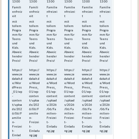
13:00
13:00
13:00
13:00
13:00
13:00
Famili
Famili
Familie
Familie
Familie
Familie
enfreiz
enfreiz
nfreizei
nfreizei
nfreizei
nfreizei
eit
eit
t
t
t
t
mit
mit
mit
mit
mit
mit
tollem
tollem
tollem
tollem
tollem
tollem
Progra
Progra
Progra
Progra
Progra
Progra
mm für
mm für
mm für
mm für
mm für
mm für
Teens
Teens
Teens
Teens
Teens
Teens
und
und
und
und
und
und
Kids.
Kids.
Kids.
Kids.
Kids.
Kids.
Abweic
Abweic
Abweic
Abweic
Abweic
Abweic
hender
hender
hender
hender
hender
hender
Preis!
Preis!
Preis!
Preis!
Preis!
Preis!
https://
https://
https://
https://
https://
https://
www.ze
www.ze
www.ze
www.ze
www.ze
www.ze
dakah.d
dakah.d
dakah.d
dakah.d
dakah.d
dakah.d
e/Wor
e/Word
e/Word
e/Word
e/Word
e/Word
dPress
Press_
Press_
Press_
Press_
Press_
_01/wp
01/wp-
01/wp-
01/wp-
01/wp-
01/wp-
-
conten
content
content
content
content
conten
t/uploa
/upload
/upload
/upload
/upload
t/uploa
ds/202
s/2026
s/2026
s/2026
s/2026
ds/202
6/06/F
/06/Fa
/06/Fa
/06/Fa
/06/Fa
6/06/F
amilie
milien-
milien-
milien-
milien-
amilie
n-
Freizei
Freizei
Freizei
Freizei
n-
Freizei
t-
t-
t-
t-
Freizei
t-
Einladu
Einladu
Einladu
Einladu
t-
Einladu
ng.jpg
ng.jpg
ng.jpg
ng.jpg
Einlad
ng.jpg