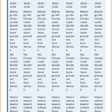
18:00 –
18:00 –
18:00 –
18:00 –
18:00 –
18:00 –
18:00 –
13:00
13:00
13:00
13:00
13:00
13:00
13:00
Bibelta
Bibelta
Bibelta
Bibelta
Bibelta
Bibelta
Bibelta
ge: Mit
ge: Mit
ge: Mit
ge: Mit
ge: Mit
ge: Mit
ge: Mit
Christ
Christu
Christu
Christu
Christu
Christu
Christu
us wird
s wird
s wird
s wird
s wird
s wird
s wird
(bleibt)
(bleibt)
(bleibt)
(bleibt)
(bleibt)
(bleibt)
(bleibt)
meine
meine
meine
meine
meine
meine
meine
Seele
Seele
Seele
Seele
Seele
Seele
Seele
gesund
gesund
gesund
gesund
gesund
gesund
gesund
mit
mit
mit
mit
mit
mit
mit
Kurt
Kurt
Kurt
Kurt
Kurt
Kurt
Kurt
Schnec
Schnec
Schnec
Schnec
Schnec
Schnec
Schnec
k
k
k
k
k
k
k
Mit
Mit
Mit
Mit
Mit
Mit
Mit
Christ
Christu
Christu
Christu
Christu
Christu
Christu
us wird
s wird
s wird
s wird
s wird
s wird
s wird
(bleibt)
(bleibt)
(bleibt)
(bleibt)
(bleibt)
(bleibt)
(bleibt)
meine
meine
meine
meine
meine
meine
meine
Seele
Seele
Seele
Seele
Seele
Seele
Seele
gesund
gesund
gesund
gesund
gesund
gesund
gesund
mit
mit
mit
mit
mit
mit
mit
Kurt
Kurt
Kurt
Kurt
Kurt
Kurt
Kurt
Schnec
Schnec
Schnec
Schnec
Schnec
Schnec
Schnec
k
k
k
k
k
k
k
https://
https://
https://
https://
https://
https://
https://
www.ze
www.ze
www.ze
www.ze
www.ze
www.ze
www.ze
dakah.d
dakah.d
dakah.d
dakah.d
dakah.d
dakah.d
dakah.d
e/Wor
e/Word
e/Word
e/Word
e/Word
e/Word
e/Word
dPress
Press_
Press_
Press_
Press_
Press_
Press_