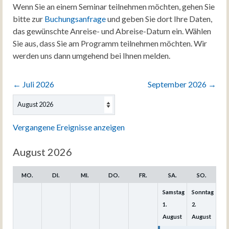
Wenn Sie an einem Seminar teilnehmen möchten, gehen Sie
bitte zur
Buchungsanfrage
und geben Sie dort Ihre Daten,
das gewünschte Anreise- und Abreise-Datum ein. Wählen
Sie aus, dass Sie am Programm teilnehmen möchten. Wir
werden uns dann umgehend bei Ihnen melden.
←
Juli 2026
September 2026
→
Auswahl
des
Monats
Vergangene Ereignisse anzeigen
August 2026
MO.
DI.
MI.
DO.
FR.
SA.
SO.
Samstag
Sonntag
1.
2.
August
August