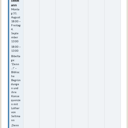
Seltm
ann
Monta
g
31.
August
18:00
–
Freitag
4.
Septe
mber
13:00
18:00 –
13:00
Bibelta
ge:
'Denn
...!' –
Biblisc
he
Begrün
dunge
n und
ihre
Konse
quenze
n mit
Lothar
von
Seltma
nn
‚Denn