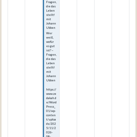
Fragen,
die das
Leben
stellt!
mit
Johann
Ubben
Wer
weiß,
wofür
es gut
ist? –
Fragen,
die das
Leben
stellt!
mit
Johann
Ubben
https://
www.ze
dakah.d
e/Word
Press_
01/wp-
conten
t/uploa
ds/202
5/11/2
026-
08-