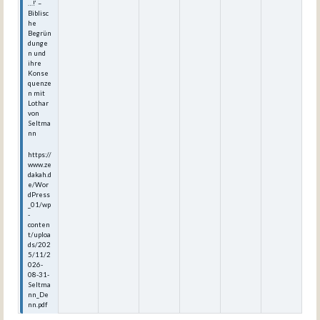
…!‘ –
Biblisc
he
Begrün
dunge
n und
ihre
Konse
quenze
n mit
Lothar
von
Seltma
nn
https://
www.ze
dakah.d
e/Wor
dPress
_01/wp
-
conten
t/uploa
ds/202
5/11/2
026-
08-31-
Seltma
nn_De
nn.pdf