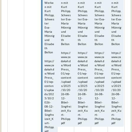
Werke
n mit
n mit
n mit
n mit
n mit
Kurt
Kurt
Kurt
Kurt
Kurt
Philipp,
Philipp,
Philipp,
Philipp,
Philipp,
Schwes
Schwes
Schwes
Schwes
Schwes
ter Eva-
ter Eva-
ter Eva-
ter Eva-
ter
Maria
Maria
Maria
Maria
Eva-
Mönnig
Mönnig
Mönnig
Mönnig
Maria
und
und
und
und
Mönnig
Elisabe
Elisabe
Elisabe
Elisabe
und
th
th
th
th
Elisabe
Bellon
Bellon
Bellon
Bellon
th
Bellon
https://
https://
https://
https://
www.ze
www.ze
www.ze
www.ze
https://
dakah.d
dakah.d
dakah.d
dakah.d
www.ze
e/Word
e/Word
e/Word
e/Word
dakah.d
Press_
Press_
Press_
Press_
e/Word
01/wp-
01/wp-
01/wp-
01/wp-
Press_
content
content
content
content
01/wp-
/upload
/upload
/upload
/upload
conten
s/2025
s/2025
s/2025
s/2025
t/uploa
/10/20
/10/20
/10/20
/10/20
ds/202
26-08-
26-08-
26-08-
26-08-
5/10/2
12-
12-
12-
12-
026-
Bibel-
Bibel-
Bibel-
Bibel-
08-12-
Singfrei
Singfrei
Singfrei
Singfrei
Bibel-
zeit_Ku
zeit_Ku
zeit_Ku
zeit_Ku
Singfre
rt-
rt-
rt-
rt-
izeit_K
Philipp.
Philipp.
Philipp.
Philipp.
urt-
pdf
pdf
pdf
pdf
Philipp.
pdf