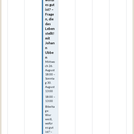
es gut
ist? –
Frage
n, die
das
Leben
stellt!
mit
Johan
n
Ubbe
n
Mittwo
ch
26.
August
18:00
–
Sonnta
g
30.
August
13:00
18:00 –
13:00
Bibelta
ge:
Wer
weiß,
wofür
es gut
ist? –