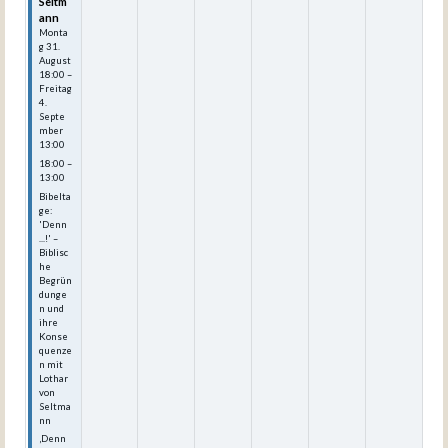
Seltm
ann
Monta
g
31.
August
18:00
–
Freitag
4.
Septe
mber
13:00
18:00 –
13:00
Bibelta
ge:
'Denn
...!' –
Biblisc
he
Begrün
dunge
n und
ihre
Konse
quenze
n mit
Lothar
von
Seltma
nn
‚Denn