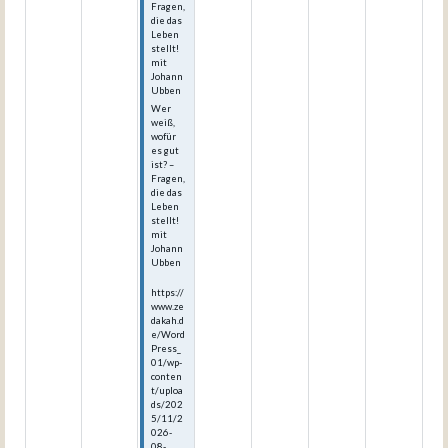
Fragen,
die das
Leben
stellt!
mit
Johann
Ubben
Wer
weiß,
wofür
es gut
ist? –
Fragen,
die das
Leben
stellt!
mit
Johann
Ubben
https://
www.ze
dakah.d
e/Word
Press_
01/wp-
conten
t/uploa
ds/202
5/11/2
026-
08-