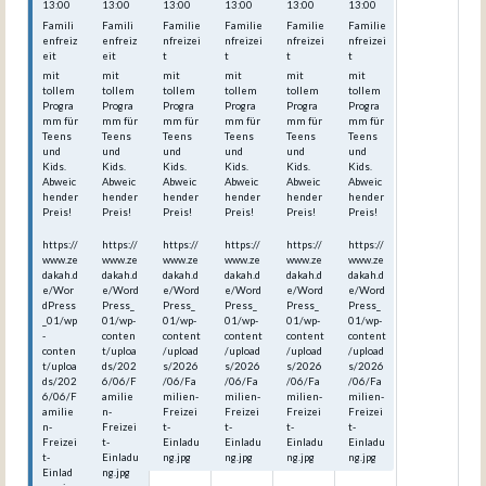
13:00
13:00
13:00
13:00
13:00
13:00
Famili
Famili
Familie
Familie
Familie
Familie
enfreiz
enfreiz
nfreizei
nfreizei
nfreizei
nfreizei
eit
eit
t
t
t
t
mit
mit
mit
mit
mit
mit
tollem
tollem
tollem
tollem
tollem
tollem
Progra
Progra
Progra
Progra
Progra
Progra
mm für
mm für
mm für
mm für
mm für
mm für
Teens
Teens
Teens
Teens
Teens
Teens
und
und
und
und
und
und
Kids.
Kids.
Kids.
Kids.
Kids.
Kids.
Abweic
Abweic
Abweic
Abweic
Abweic
Abweic
hender
hender
hender
hender
hender
hender
Preis!
Preis!
Preis!
Preis!
Preis!
Preis!
https://
https://
https://
https://
https://
https://
www.ze
www.ze
www.ze
www.ze
www.ze
www.ze
dakah.d
dakah.d
dakah.d
dakah.d
dakah.d
dakah.d
e/Wor
e/Word
e/Word
e/Word
e/Word
e/Word
dPress
Press_
Press_
Press_
Press_
Press_
_01/wp
01/wp-
01/wp-
01/wp-
01/wp-
01/wp-
-
conten
content
content
content
content
conten
t/uploa
/upload
/upload
/upload
/upload
t/uploa
ds/202
s/2026
s/2026
s/2026
s/2026
ds/202
6/06/F
/06/Fa
/06/Fa
/06/Fa
/06/Fa
6/06/F
amilie
milien-
milien-
milien-
milien-
amilie
n-
Freizei
Freizei
Freizei
Freizei
n-
Freizei
t-
t-
t-
t-
Freizei
t-
Einladu
Einladu
Einladu
Einladu
t-
Einladu
ng.jpg
ng.jpg
ng.jpg
ng.jpg
Einlad
ng.jpg