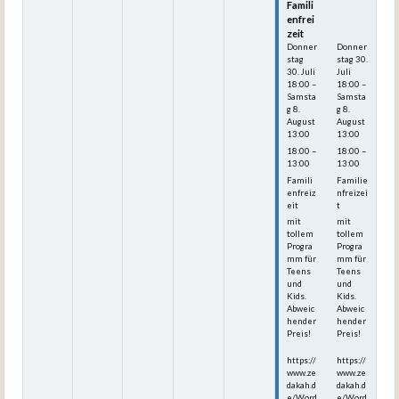
Famili
Famili
enfrei
enfrei
zeit
zeit
Donner
Donner
stag
stag
30.
30.
Juli
Juli
18:00
–
18:00
–
Samsta
Samsta
g
8.
g
8.
August
August
13:00
13:00
18:00 –
18:00 –
13:00
13:00
Famili
Familie
enfreiz
nfreizei
eit
t
mit
mit
tollem
tollem
Progra
Progra
mm für
mm für
Teens
Teens
und
und
Kids.
Kids.
Abweic
Abweic
hender
hender
Preis!
Preis!
https://
https://
www.ze
www.ze
dakah.d
dakah.d
e/Word
e/Word