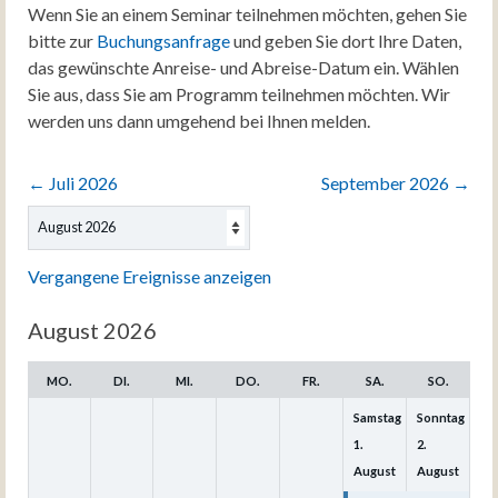
Wenn Sie an einem Seminar teilnehmen möchten, gehen Sie
bitte zur
Buchungsanfrage
und geben Sie dort Ihre Daten,
das gewünschte Anreise- und Abreise-Datum ein. Wählen
Sie aus, dass Sie am Programm teilnehmen möchten. Wir
werden uns dann umgehend bei Ihnen melden.
←
Juli 2026
September 2026
→
Auswahl
des
Monats
Vergangene Ereignisse anzeigen
August 2026
MO.
DI.
MI.
DO.
FR.
SA.
SO.
Samstag
Sonntag
1.
2.
August
August