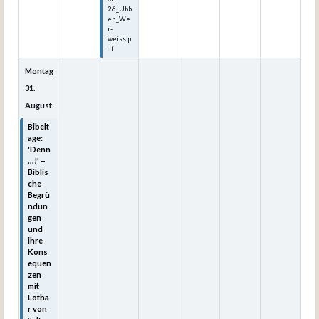
26_Ubb
en_We
r-
weiss.p
df
Montag
31.
August
Bibelt
age:
'Denn
...!' –
Biblis
che
Begrü
ndun
gen
und
ihre
Kons
equen
zen
mit
Lotha
r von