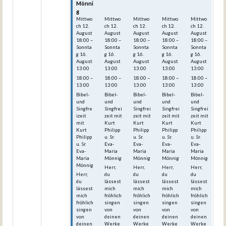
Mönni
Mönni
Mönni
Mönni
Mönni
g
g
g
g
g
Mittwo
Mittwo
Mittwo
Mittwo
Mittwo
ch
12.
ch
12.
ch
12.
ch
12.
ch
12.
August
August
August
August
August
18:00
–
18:00
–
18:00
–
18:00
–
18:00
–
Sonnta
Sonnta
Sonnta
Sonnta
Sonnta
g
16.
g
16.
g
16.
g
16.
g
16.
August
August
August
August
August
13:00
13:00
13:00
13:00
13:00
18:00 –
18:00 –
18:00 –
18:00 –
18:00 –
13:00
13:00
13:00
13:00
13:00
Bibel-
Bibel-
Bibel-
Bibel-
Bibel-
und
und
und
und
und
Singfre
Singfrei
Singfrei
Singfrei
Singfrei
izeit
zeit mit
zeit mit
zeit mit
zeit mit
mit
Kurt
Kurt
Kurt
Kurt
Kurt
Philipp
Philipp
Philipp
Philipp
Philipp
u. Sr.
u. Sr.
u. Sr.
u. Sr.
u. Sr.
Eva-
Eva-
Eva-
Eva-
Eva-
Maria
Maria
Maria
Maria
Maria
Mönnig
Mönnig
Mönnig
Mönnig
Mönnig
Herr,
Herr,
Herr,
Herr,
Herr,
du
du
du
du
du
lässest
lässest
lässest
lässest
lässest
mich
mich
mich
mich
mich
fröhlich
fröhlich
fröhlich
fröhlich
fröhlich
singen
singen
singen
singen
singen
von
von
von
von
von
deinen
deinen
deinen
deinen
deinen
Werke
Werke
Werke
Werke