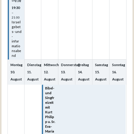
ung.jpg
19:30
–
21:00
Israel
gebet
s- und
-
infor
matio
nsabe
nd
Montag
Dienstag
Mittwoch
Donnerstag
Freitag
Samstag
Sonntag
10.
11.
12.
13.
14.
15.
16.
August
August
August
August
August
August
August
Bibel-
Bibel-
Bibel-
Bibel-
Bibel-
und
und
und
und
und
Singfr
Singfr
Singfr
Singfr
Singfr
eizeit
eizeit
eizeit
eizeit
eizeit
mit
mit
mit
mit
mit
Kurt
Kurt
Kurt
Kurt
Kurt
Philip
Philip
Philip
Philip
Philip
p u. Sr.
p u. Sr.
p u. Sr.
p u. Sr.
p u. Sr.
Eva-
Eva-
Eva-
Eva-
Eva-
Maria
Maria
Maria
Maria
Maria