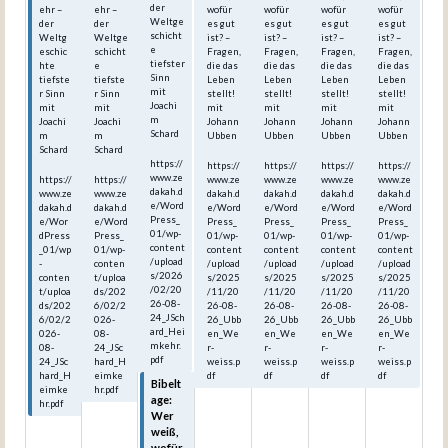
der
ehr –
ehr –
wofür
wofür
wofür
wofür
Weltge
der
der
es gut
es gut
es gut
es gut
schicht
Weltg
Weltge
ist? –
ist? –
ist? –
ist? –
e
eschic
schicht
Fragen,
Fragen,
Fragen,
Fragen,
tiefster
hte
e
die das
die das
die das
die das
Sinn
tiefste
tiefste
Leben
Leben
Leben
Leben
mit
r Sinn
r Sinn
stellt!
stellt!
stellt!
stellt!
Joachi
mit
mit
mit
mit
mit
mit
m
Joachi
Joachi
Johann
Johann
Johann
Johann
Schard
m
m
Ubben
Ubben
Ubben
Ubben
Schard
Schard
https://
https://
https://
https://
https://
www.ze
https://
https://
www.ze
www.ze
www.ze
www.ze
dakah.d
www.ze
www.ze
dakah.d
dakah.d
dakah.d
dakah.d
e/Word
dakah.d
dakah.d
e/Word
e/Word
e/Word
e/Word
Press_
e/Wor
e/Word
Press_
Press_
Press_
Press_
01/wp-
dPress
Press_
01/wp-
01/wp-
01/wp-
01/wp-
content
_01/wp
01/wp-
content
content
content
content
/upload
-
conten
/upload
/upload
/upload
/upload
s/2026
conten
t/uploa
s/2025
s/2025
s/2025
s/2025
/02/20
t/uploa
ds/202
/11/20
/11/20
/11/20
/11/20
26-08-
ds/202
6/02/2
26-08-
26-08-
26-08-
26-08-
24_JSch
6/02/2
026-
26_Ubb
26_Ubb
26_Ubb
26_Ubb
ard_Hei
026-
08-
en_We
en_We
en_We
en_We
mkehr.
08-
24_JSc
r-
r-
r-
r-
pdf
24_JSc
hard_H
weiss.p
weiss.p
weiss.p
weiss.p
hard_H
eimke
df
df
df
df
Bibelt
eimke
hr.pdf
age:
hr.pdf
Wer
weiß,
wofür