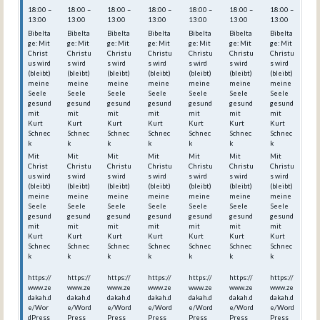
18:00 –
18:00 –
18:00 –
18:00 –
18:00 –
18:00 –
18:00 –
13:00
13:00
13:00
13:00
13:00
13:00
13:00
Bibelta
Bibelta
Bibelta
Bibelta
Bibelta
Bibelta
Bibelta
ge: Mit
ge: Mit
ge: Mit
ge: Mit
ge: Mit
ge: Mit
ge: Mit
Christ
Christu
Christu
Christu
Christu
Christu
Christu
us wird
s wird
s wird
s wird
s wird
s wird
s wird
(bleibt)
(bleibt)
(bleibt)
(bleibt)
(bleibt)
(bleibt)
(bleibt)
meine
meine
meine
meine
meine
meine
meine
Seele
Seele
Seele
Seele
Seele
Seele
Seele
gesund
gesund
gesund
gesund
gesund
gesund
gesund
mit
mit
mit
mit
mit
mit
mit
Kurt
Kurt
Kurt
Kurt
Kurt
Kurt
Kurt
Schnec
Schnec
Schnec
Schnec
Schnec
Schnec
Schnec
k
k
k
k
k
k
k
Mit
Mit
Mit
Mit
Mit
Mit
Mit
Christ
Christu
Christu
Christu
Christu
Christu
Christu
us wird
s wird
s wird
s wird
s wird
s wird
s wird
(bleibt)
(bleibt)
(bleibt)
(bleibt)
(bleibt)
(bleibt)
(bleibt)
meine
meine
meine
meine
meine
meine
meine
Seele
Seele
Seele
Seele
Seele
Seele
Seele
gesund
gesund
gesund
gesund
gesund
gesund
gesund
mit
mit
mit
mit
mit
mit
mit
Kurt
Kurt
Kurt
Kurt
Kurt
Kurt
Kurt
Schnec
Schnec
Schnec
Schnec
Schnec
Schnec
Schnec
k
k
k
k
k
k
k
https://
https://
https://
https://
https://
https://
https://
www.ze
www.ze
www.ze
www.ze
www.ze
www.ze
www.ze
dakah.d
dakah.d
dakah.d
dakah.d
dakah.d
dakah.d
dakah.d
e/Wor
e/Word
e/Word
e/Word
e/Word
e/Word
e/Word
dPress
Press_
Press_
Press_
Press_
Press_
Press_