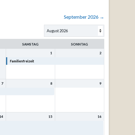
September 2026
→
SAMSTAG
SONNTAG
1
2
Familienfreizeit
Familienfreizeit
7
8
9
Familienfreizeit
14
15
16
t
Bibel- und Singfreizeit mit
Bibel- und Singfreizeit mit
Kurt Philipp u. Sr. Eva-
Kurt Philipp u. Sr. Eva-
Maria Mönnig
Maria Mönnig