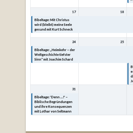
17
18
Bibeltage: Mit Christus
Bibeltage: Mit Christus
B
wird (bleibt) meine Seele
wird (bleibt) meine Seele
w
gesund mit Kurt Schneck
gesund mit Kurt Schneck
g
24
25
Bibeltage: „Heimkehr – der
Bibeltage: „Heimkehr – der
B
Weltgeschichte tiefster
Weltgeschichte tiefster
W
Sinn“ mit Joachim Schard
Sinn“ mit Joachim Schard
S
B
e
d
J
31
Bibeltage: 'Denn ...!' –
Biblische Begründungen
und ihre Konsequenzen
mit Lothar von Seltmann