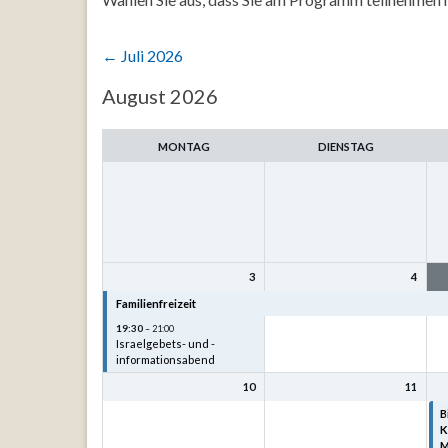
←
Juli 2026
Auswahl
August 2026
des
Monats
MONTAG
DIENSTAG
3
4
Familienfreizeit
Familienfreizeit
F
19:30
– 21:00
Israelgebets- und -
informationsabend
10
11
B
K
M