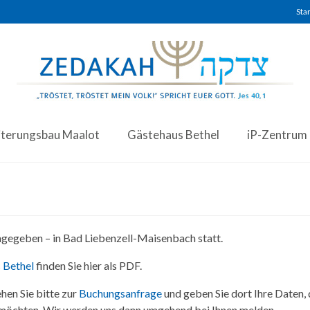
Star
iterungsbau Maalot
Gästehaus Bethel
iP-Zentrum
angegeben – in Bad Liebenzell-Maisenbach statt.
 Bethel
finden Sie hier als PDF.
hen Sie bitte zur
Buchungsanfrage
und geben Sie dort Ihre Daten,
 möchten. Wir werden uns dann umgehend bei Ihnen melden.