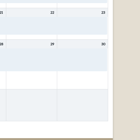
21
22
23
Bibeltage: Mit Christus
Bibeltage: Mit Christus
wird (bleibt) meine Seele
wird (bleibt) meine Seele
gesund mit Kurt Schneck
gesund mit Kurt Schneck
28
29
30
ür
Bibeltage: Wer weiß, wofür
Bibeltage: Wer weiß, wofür
das
es gut ist? – Fragen, die das
es gut ist? – Fragen, die das
Leben stellt! mit Johann
Leben stellt! mit Johann
Ubben
Ubben