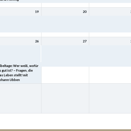
19
20
ibeltage: Mit Christus
Bibeltage: Mit Christus
Bibeltage: Mit Christus
ird (bleibt) meine Seele
wird (bleibt) meine Seele
wird (bleibt) meine Seele
esund mit Kurt Schneck
gesund mit Kurt Schneck
gesund mit Kurt Schneck
26
27
ibeltage: „Heimkehr – der
Bibeltage: Wer weiß, wofür
Bibeltage: Wer weiß, wof
eltgeschichte tiefster
es gut ist? – Fragen, die das
es gut ist? – Fragen, die 
inn“ mit Joachim Schard
Leben stellt! mit Johann
Leben stellt! mit Johann
Ubben
Ubben
ibeltage: Wer weiß, wofür
s gut ist? – Fragen, die
as Leben stellt! mit
ohann Ubben