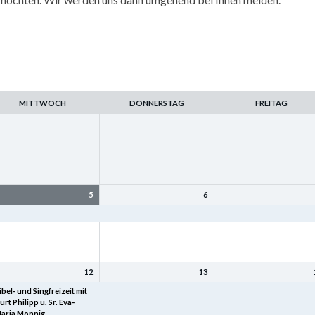
MITTWOCH
DONNERSTAG
FREITAG
5
6
amilienfreizeit
Familienfreizeit
Familienfreizeit
12
13
ibel- und Singfreizeit mit
Bibel- und Singfreizeit mit
Bibel- und Singfreizeit mi
urt Philipp u. Sr. Eva-
Kurt Philipp u. Sr. Eva-
Kurt Philipp u. Sr. Eva-
aria Mönnig
Maria Mönnig
Maria Mönnig