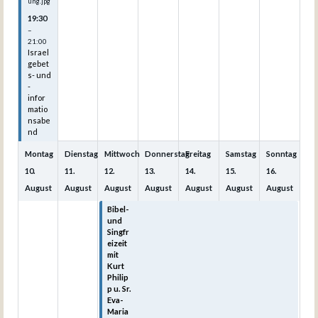
ung.jpg
19:30
–
21:00
Israel
gebet
s- und
-
infor
matio
nsabe
nd
Montag
Dienstag
Mittwoch
Donnerstag
Freitag
Samstag
Sonntag
10.
11.
12.
13.
14.
15.
16.
August
August
August
August
August
August
August
Bibel-
Bibel-
Bibel-
Bibel-
Bibel-
und
und
und
und
und
Singfr
Singfr
Singfr
Singfr
Singfr
eizeit
eizeit
eizeit
eizeit
eizeit
mit
mit
mit
mit
mit
Kurt
Kurt
Kurt
Kurt
Kurt
Philip
Philip
Philip
Philip
Philip
p u. Sr.
p u. Sr.
p u. Sr.
p u. Sr.
p u. Sr.
Eva-
Eva-
Eva-
Eva-
Eva-
Maria
Maria
Maria
Maria
Maria