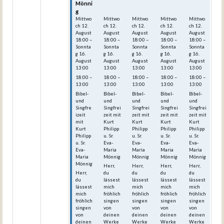
Mönni
Mönni
Mönni
Mönni
Mönni
g
g
g
g
g
Mittwo
Mittwo
Mittwo
Mittwo
Mittwo
ch
12.
ch
12.
ch
12.
ch
12.
ch
12.
August
August
August
August
August
18:00
–
18:00
–
18:00
–
18:00
–
18:00
–
Sonnta
Sonnta
Sonnta
Sonnta
Sonnta
g
16.
g
16.
g
16.
g
16.
g
16.
August
August
August
August
August
13:00
13:00
13:00
13:00
13:00
18:00 –
18:00 –
18:00 –
18:00 –
18:00 –
13:00
13:00
13:00
13:00
13:00
Bibel-
Bibel-
Bibel-
Bibel-
Bibel-
und
und
und
und
und
Singfre
Singfrei
Singfrei
Singfrei
Singfrei
izeit
zeit mit
zeit mit
zeit mit
zeit mit
mit
Kurt
Kurt
Kurt
Kurt
Kurt
Philipp
Philipp
Philipp
Philipp
Philipp
u. Sr.
u. Sr.
u. Sr.
u. Sr.
u. Sr.
Eva-
Eva-
Eva-
Eva-
Eva-
Maria
Maria
Maria
Maria
Maria
Mönnig
Mönnig
Mönnig
Mönnig
Mönnig
Herr,
Herr,
Herr,
Herr,
Herr,
du
du
du
du
du
lässest
lässest
lässest
lässest
lässest
mich
mich
mich
mich
mich
fröhlich
fröhlich
fröhlich
fröhlich
fröhlich
singen
singen
singen
singen
singen
von
von
von
von
von
deinen
deinen
deinen
deinen
deinen
Werke
Werke
Werke
Werke