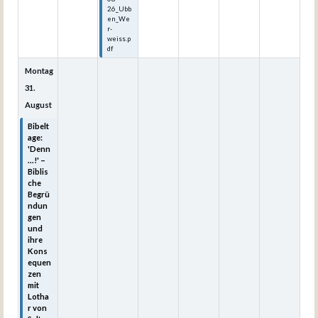
26_Ubb
en_We
r-
weiss.p
df
Montag
31.
August
Bibelt
age:
'Denn
...!' –
Biblis
che
Begrü
ndun
gen
und
ihre
Kons
equen
zen
mit
Lotha
r von