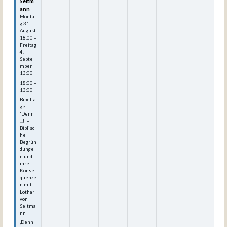
Seltm
ann
Monta
g
31.
August
18:00
–
Freitag
4.
Septe
mber
13:00
18:00 –
13:00
Bibelta
ge:
'Denn
...!' –
Biblisc
he
Begrün
dunge
n und
ihre
Konse
quenze
n mit
Lothar
von
Seltma
nn
‚Denn