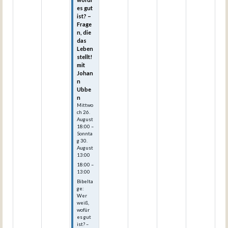
es gut
ist? –
Frage
n, die
das
Leben
stellt!
mit
Johan
n
Ubbe
n
Mittwo
ch
26.
August
18:00
–
Sonnta
g
30.
August
13:00
18:00 –
13:00
Bibelta
ge:
Wer
weiß,
wofür
es gut
ist? –