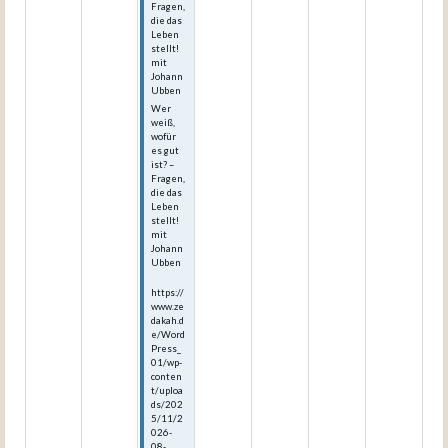
Fragen,
die das
Leben
stellt!
mit
Johann
Ubben
Wer
weiß,
wofür
es gut
ist? –
Fragen,
die das
Leben
stellt!
mit
Johann
Ubben
https://
www.ze
dakah.d
e/Word
Press_
01/wp-
conten
t/uploa
ds/202
5/11/2
026-
08-