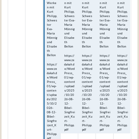
Werke
n mit
n mit
n mit
n mit
n mit
Kurt
Kurt
Kurt
Kurt
Kurt
Philipp,
Philipp,
Philipp,
Philipp,
Philipp,
Schwes
Schwes
Schwes
Schwes
Schwes
ter Eva-
ter Eva-
ter Eva-
ter Eva-
ter
Maria
Maria
Maria
Maria
Eva-
Mönnig
Mönnig
Mönnig
Mönnig
Maria
und
und
und
und
Mönnig
Elisabe
Elisabe
Elisabe
Elisabe
und
th
th
th
th
Elisabe
Bellon
Bellon
Bellon
Bellon
th
Bellon
https://
https://
https://
https://
www.ze
www.ze
www.ze
www.ze
https://
dakah.d
dakah.d
dakah.d
dakah.d
www.ze
e/Word
e/Word
e/Word
e/Word
dakah.d
Press_
Press_
Press_
Press_
e/Word
01/wp-
01/wp-
01/wp-
01/wp-
Press_
content
content
content
content
01/wp-
/upload
/upload
/upload
/upload
conten
s/2025
s/2025
s/2025
s/2025
t/uploa
/10/20
/10/20
/10/20
/10/20
ds/202
26-08-
26-08-
26-08-
26-08-
5/10/2
12-
12-
12-
12-
026-
Bibel-
Bibel-
Bibel-
Bibel-
08-12-
Singfrei
Singfrei
Singfrei
Singfrei
Bibel-
zeit_Ku
zeit_Ku
zeit_Ku
zeit_Ku
Singfre
rt-
rt-
rt-
rt-
izeit_K
Philipp.
Philipp.
Philipp.
Philipp.
urt-
pdf
pdf
pdf
pdf
Philipp.
pdf