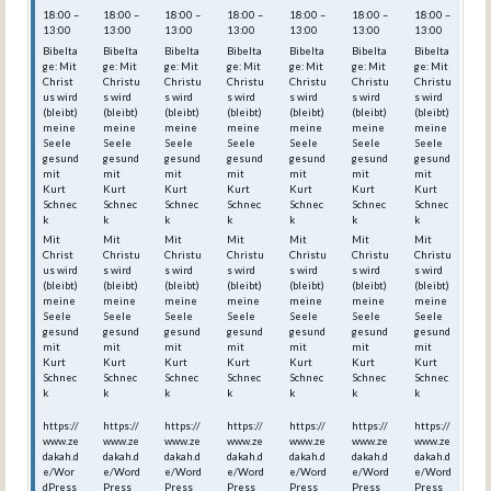
18:00 –
18:00 –
18:00 –
18:00 –
18:00 –
18:00 –
18:00 –
13:00
13:00
13:00
13:00
13:00
13:00
13:00
Bibelta
Bibelta
Bibelta
Bibelta
Bibelta
Bibelta
Bibelta
ge: Mit
ge: Mit
ge: Mit
ge: Mit
ge: Mit
ge: Mit
ge: Mit
Christ
Christu
Christu
Christu
Christu
Christu
Christu
us wird
s wird
s wird
s wird
s wird
s wird
s wird
(bleibt)
(bleibt)
(bleibt)
(bleibt)
(bleibt)
(bleibt)
(bleibt)
meine
meine
meine
meine
meine
meine
meine
Seele
Seele
Seele
Seele
Seele
Seele
Seele
gesund
gesund
gesund
gesund
gesund
gesund
gesund
mit
mit
mit
mit
mit
mit
mit
Kurt
Kurt
Kurt
Kurt
Kurt
Kurt
Kurt
Schnec
Schnec
Schnec
Schnec
Schnec
Schnec
Schnec
k
k
k
k
k
k
k
Mit
Mit
Mit
Mit
Mit
Mit
Mit
Christ
Christu
Christu
Christu
Christu
Christu
Christu
us wird
s wird
s wird
s wird
s wird
s wird
s wird
(bleibt)
(bleibt)
(bleibt)
(bleibt)
(bleibt)
(bleibt)
(bleibt)
meine
meine
meine
meine
meine
meine
meine
Seele
Seele
Seele
Seele
Seele
Seele
Seele
gesund
gesund
gesund
gesund
gesund
gesund
gesund
mit
mit
mit
mit
mit
mit
mit
Kurt
Kurt
Kurt
Kurt
Kurt
Kurt
Kurt
Schnec
Schnec
Schnec
Schnec
Schnec
Schnec
Schnec
k
k
k
k
k
k
k
https://
https://
https://
https://
https://
https://
https://
www.ze
www.ze
www.ze
www.ze
www.ze
www.ze
www.ze
dakah.d
dakah.d
dakah.d
dakah.d
dakah.d
dakah.d
dakah.d
e/Wor
e/Word
e/Word
e/Word
e/Word
e/Word
e/Word
dPress
Press_
Press_
Press_
Press_
Press_
Press_