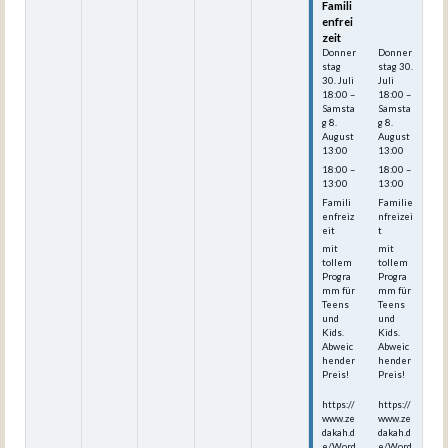
Famili
Famili
enfrei
enfrei
zeit
zeit
Donner
Donner
stag
stag
30.
30.
Juli
Juli
18:00
–
18:00
–
Samsta
Samsta
g
8.
g
8.
August
August
13:00
13:00
18:00 –
18:00 –
13:00
13:00
Famili
Familie
enfreiz
nfreizei
eit
t
mit
mit
tollem
tollem
Progra
Progra
mm für
mm für
Teens
Teens
und
und
Kids.
Kids.
Abweic
Abweic
hender
hender
Preis!
Preis!
https://
https://
www.ze
www.ze
dakah.d
dakah.d
e/Word
e/Word