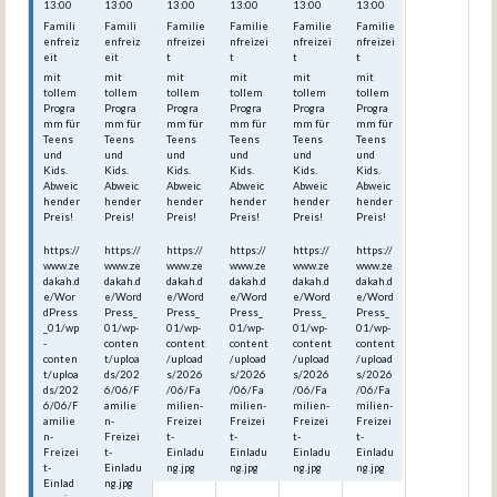
13:00
13:00
13:00
13:00
13:00
13:00
Famili
Famili
Familie
Familie
Familie
Familie
enfreiz
enfreiz
nfreizei
nfreizei
nfreizei
nfreizei
eit
eit
t
t
t
t
mit
mit
mit
mit
mit
mit
tollem
tollem
tollem
tollem
tollem
tollem
Progra
Progra
Progra
Progra
Progra
Progra
mm für
mm für
mm für
mm für
mm für
mm für
Teens
Teens
Teens
Teens
Teens
Teens
und
und
und
und
und
und
Kids.
Kids.
Kids.
Kids.
Kids.
Kids.
Abweic
Abweic
Abweic
Abweic
Abweic
Abweic
hender
hender
hender
hender
hender
hender
Preis!
Preis!
Preis!
Preis!
Preis!
Preis!
https://
https://
https://
https://
https://
https://
www.ze
www.ze
www.ze
www.ze
www.ze
www.ze
dakah.d
dakah.d
dakah.d
dakah.d
dakah.d
dakah.d
e/Wor
e/Word
e/Word
e/Word
e/Word
e/Word
dPress
Press_
Press_
Press_
Press_
Press_
_01/wp
01/wp-
01/wp-
01/wp-
01/wp-
01/wp-
-
conten
content
content
content
content
conten
t/uploa
/upload
/upload
/upload
/upload
t/uploa
ds/202
s/2026
s/2026
s/2026
s/2026
ds/202
6/06/F
/06/Fa
/06/Fa
/06/Fa
/06/Fa
6/06/F
amilie
milien-
milien-
milien-
milien-
amilie
n-
Freizei
Freizei
Freizei
Freizei
n-
Freizei
t-
t-
t-
t-
Freizei
t-
Einladu
Einladu
Einladu
Einladu
t-
Einladu
ng.jpg
ng.jpg
ng.jpg
ng.jpg
Einlad
ng.jpg