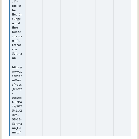
…!‘ –
Biblisc
he
Begrün
dunge
n und
ihre
Konse
quenze
n mit
Lothar
von
Seltma
nn
https://
www.ze
dakah.d
e/Wor
dPress
_01/wp
-
conten
t/uploa
ds/202
5/11/2
026-
08-31-
Seltma
nn_De
nn.pdf