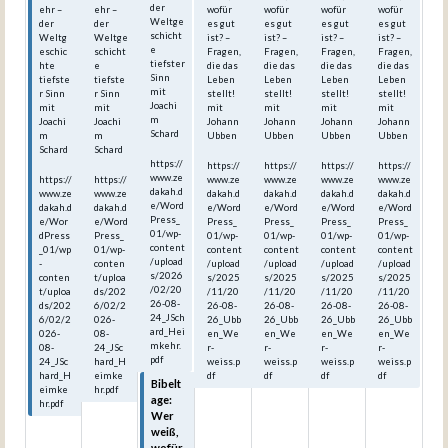
der
ehr –
ehr –
wofür
wofür
wofür
wofür
Weltge
der
der
es gut
es gut
es gut
es gut
schicht
Weltg
Weltge
ist? –
ist? –
ist? –
ist? –
e
eschic
schicht
Fragen,
Fragen,
Fragen,
Fragen,
tiefster
hte
e
die das
die das
die das
die das
Sinn
tiefste
tiefste
Leben
Leben
Leben
Leben
mit
r Sinn
r Sinn
stellt!
stellt!
stellt!
stellt!
Joachi
mit
mit
mit
mit
mit
mit
m
Joachi
Joachi
Johann
Johann
Johann
Johann
Schard
m
m
Ubben
Ubben
Ubben
Ubben
Schard
Schard
https://
https://
https://
https://
https://
www.ze
https://
https://
www.ze
www.ze
www.ze
www.ze
dakah.d
www.ze
www.ze
dakah.d
dakah.d
dakah.d
dakah.d
e/Word
dakah.d
dakah.d
e/Word
e/Word
e/Word
e/Word
Press_
e/Wor
e/Word
Press_
Press_
Press_
Press_
01/wp-
dPress
Press_
01/wp-
01/wp-
01/wp-
01/wp-
content
_01/wp
01/wp-
content
content
content
content
/upload
-
conten
/upload
/upload
/upload
/upload
s/2026
conten
t/uploa
s/2025
s/2025
s/2025
s/2025
/02/20
t/uploa
ds/202
/11/20
/11/20
/11/20
/11/20
26-08-
ds/202
6/02/2
26-08-
26-08-
26-08-
26-08-
24_JSch
6/02/2
026-
26_Ubb
26_Ubb
26_Ubb
26_Ubb
ard_Hei
026-
08-
en_We
en_We
en_We
en_We
mkehr.
08-
24_JSc
r-
r-
r-
r-
pdf
24_JSc
hard_H
weiss.p
weiss.p
weiss.p
weiss.p
hard_H
eimke
df
df
df
df
Bibelt
eimke
hr.pdf
age:
hr.pdf
Wer
weiß,
wofür