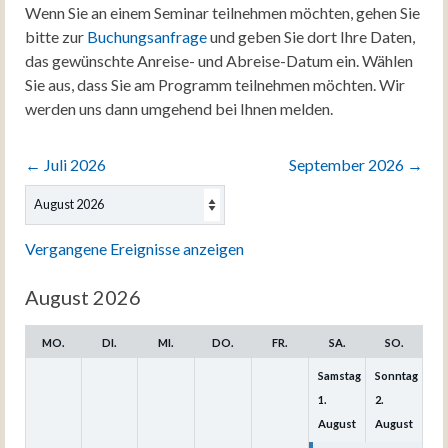
Wenn Sie an einem Seminar teilnehmen möchten, gehen Sie
bitte zur
Buchungsanfrage
und geben Sie dort Ihre Daten,
das gewünschte Anreise- und Abreise-Datum ein. Wählen
Sie aus, dass Sie am Programm teilnehmen möchten. Wir
werden uns dann umgehend bei Ihnen melden.
←
Juli 2026
September 2026
→
Auswahl
des
Monats
Vergangene Ereignisse anzeigen
August 2026
MO.
DI.
MI.
DO.
FR.
SA.
SO.
Samstag
Sonntag
1.
2.
August
August