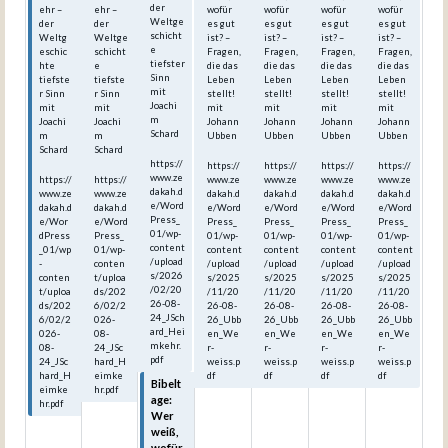
der
ehr –
ehr –
wofür
wofür
wofür
wofür
Weltge
der
der
es gut
es gut
es gut
es gut
schicht
Weltg
Weltge
ist? –
ist? –
ist? –
ist? –
e
eschic
schicht
Fragen,
Fragen,
Fragen,
Fragen,
tiefster
hte
e
die das
die das
die das
die das
Sinn
tiefste
tiefste
Leben
Leben
Leben
Leben
mit
r Sinn
r Sinn
stellt!
stellt!
stellt!
stellt!
Joachi
mit
mit
mit
mit
mit
mit
m
Joachi
Joachi
Johann
Johann
Johann
Johann
Schard
m
m
Ubben
Ubben
Ubben
Ubben
Schard
Schard
https://
https://
https://
https://
https://
www.ze
https://
https://
www.ze
www.ze
www.ze
www.ze
dakah.d
www.ze
www.ze
dakah.d
dakah.d
dakah.d
dakah.d
e/Word
dakah.d
dakah.d
e/Word
e/Word
e/Word
e/Word
Press_
e/Wor
e/Word
Press_
Press_
Press_
Press_
01/wp-
dPress
Press_
01/wp-
01/wp-
01/wp-
01/wp-
content
_01/wp
01/wp-
content
content
content
content
/upload
-
conten
/upload
/upload
/upload
/upload
s/2026
conten
t/uploa
s/2025
s/2025
s/2025
s/2025
/02/20
t/uploa
ds/202
/11/20
/11/20
/11/20
/11/20
26-08-
ds/202
6/02/2
26-08-
26-08-
26-08-
26-08-
24_JSch
6/02/2
026-
26_Ubb
26_Ubb
26_Ubb
26_Ubb
ard_Hei
026-
08-
en_We
en_We
en_We
en_We
mkehr.
08-
24_JSc
r-
r-
r-
r-
pdf
24_JSc
hard_H
weiss.p
weiss.p
weiss.p
weiss.p
hard_H
eimke
df
df
df
df
Bibelt
eimke
hr.pdf
age:
hr.pdf
Wer
weiß,
wofür