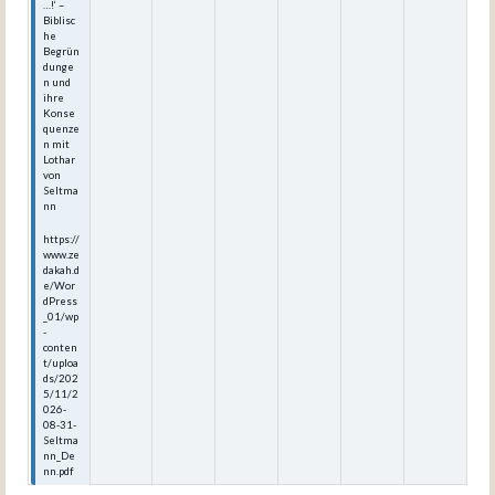
…!‘ –
Biblisc
he
Begrün
dunge
n und
ihre
Konse
quenze
n mit
Lothar
von
Seltma
nn
https://
www.ze
dakah.d
e/Wor
dPress
_01/wp
-
conten
t/uploa
ds/202
5/11/2
026-
08-31-
Seltma
nn_De
nn.pdf