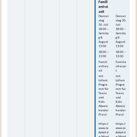
Famili
Famili
enfrei
enfrei
zeit
zeit
Donner
Donner
stag
stag
30.
30.
Juli
Juli
18:00
–
18:00
–
Samsta
Samsta
g
8.
g
8.
August
August
13:00
13:00
18:00 –
18:00 –
13:00
13:00
Famili
Familie
enfreiz
nfreizei
eit
t
mit
mit
tollem
tollem
Progra
Progra
mm für
mm für
Teens
Teens
und
und
Kids.
Kids.
Abweic
Abweic
hender
hender
Preis!
Preis!
https://
https://
www.ze
www.ze
dakah.d
dakah.d
e/Word
e/Word