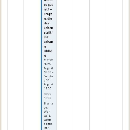
es gut
ist? –
Frage
n, die
das
Leben
stellt!
mit
Johan
n
Ubbe
n
Mittwo
ch
26.
August
18:00
–
Sonnta
g
30.
August
13:00
18:00 –
13:00
Bibelta
ge:
Wer
weiß,
wofür
es gut
ist? –