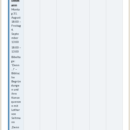
Seltm
ann
Monta
g
31.
August
18:00
–
Freitag
4.
Septe
mber
13:00
18:00 –
13:00
Bibelta
ge:
'Denn
...!' –
Biblisc
he
Begrün
dunge
n und
ihre
Konse
quenze
n mit
Lothar
von
Seltma
nn
‚Denn