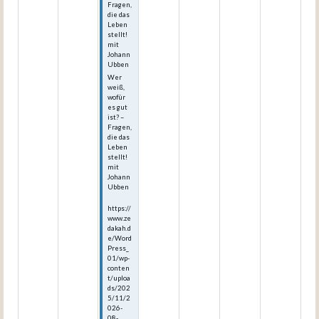
Fragen,
die das
Leben
stellt!
mit
Johann
Ubben
Wer
weiß,
wofür
es gut
ist? –
Fragen,
die das
Leben
stellt!
mit
Johann
Ubben
https://
www.ze
dakah.d
e/Word
Press_
01/wp-
conten
t/uploa
ds/202
5/11/2
026-
08-