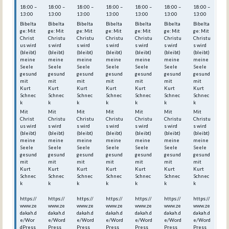
18:00 –
18:00 –
18:00 –
18:00 –
18:00 –
18:00 –
18:00 –
13:00
13:00
13:00
13:00
13:00
13:00
13:00
Bibelta
Bibelta
Bibelta
Bibelta
Bibelta
Bibelta
Bibelta
ge: Mit
ge: Mit
ge: Mit
ge: Mit
ge: Mit
ge: Mit
ge: Mit
Christ
Christu
Christu
Christu
Christu
Christu
Christu
us wird
s wird
s wird
s wird
s wird
s wird
s wird
(bleibt)
(bleibt)
(bleibt)
(bleibt)
(bleibt)
(bleibt)
(bleibt)
meine
meine
meine
meine
meine
meine
meine
Seele
Seele
Seele
Seele
Seele
Seele
Seele
gesund
gesund
gesund
gesund
gesund
gesund
gesund
mit
mit
mit
mit
mit
mit
mit
Kurt
Kurt
Kurt
Kurt
Kurt
Kurt
Kurt
Schnec
Schnec
Schnec
Schnec
Schnec
Schnec
Schnec
k
k
k
k
k
k
k
Mit
Mit
Mit
Mit
Mit
Mit
Mit
Christ
Christu
Christu
Christu
Christu
Christu
Christu
us wird
s wird
s wird
s wird
s wird
s wird
s wird
(bleibt)
(bleibt)
(bleibt)
(bleibt)
(bleibt)
(bleibt)
(bleibt)
meine
meine
meine
meine
meine
meine
meine
Seele
Seele
Seele
Seele
Seele
Seele
Seele
gesund
gesund
gesund
gesund
gesund
gesund
gesund
mit
mit
mit
mit
mit
mit
mit
Kurt
Kurt
Kurt
Kurt
Kurt
Kurt
Kurt
Schnec
Schnec
Schnec
Schnec
Schnec
Schnec
Schnec
k
k
k
k
k
k
k
https://
https://
https://
https://
https://
https://
https://
www.ze
www.ze
www.ze
www.ze
www.ze
www.ze
www.ze
dakah.d
dakah.d
dakah.d
dakah.d
dakah.d
dakah.d
dakah.d
e/Wor
e/Word
e/Word
e/Word
e/Word
e/Word
e/Word
dPress
Press_
Press_
Press_
Press_
Press_
Press_