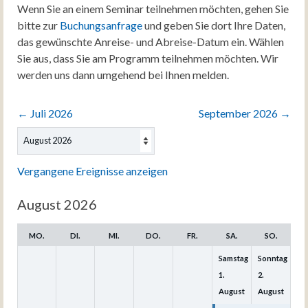
Wenn Sie an einem Seminar teilnehmen möchten, gehen Sie
bitte zur
Buchungsanfrage
und geben Sie dort Ihre Daten,
das gewünschte Anreise- und Abreise-Datum ein. Wählen
Sie aus, dass Sie am Programm teilnehmen möchten. Wir
werden uns dann umgehend bei Ihnen melden.
←
Juli 2026
September 2026
→
Auswahl
des
Monats
Vergangene Ereignisse anzeigen
August 2026
MO.
DI.
MI.
DO.
FR.
SA.
SO.
Samstag
Sonntag
1.
2.
August
August