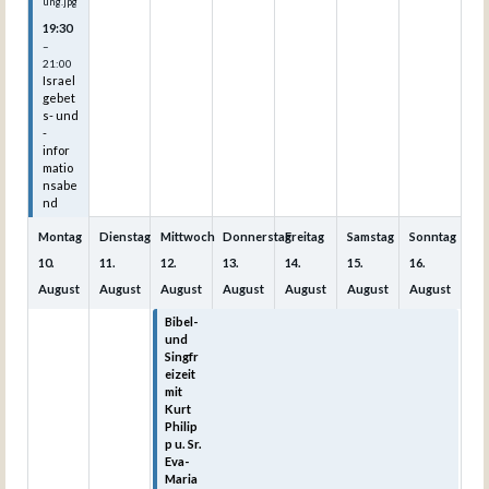
ung.jpg
19:30
–
21:00
Israel
gebet
s- und
-
infor
matio
nsabe
nd
Montag
Dienstag
Mittwoch
Donnerstag
Freitag
Samstag
Sonntag
10.
11.
12.
13.
14.
15.
16.
August
August
August
August
August
August
August
Bibel-
Bibel-
Bibel-
Bibel-
Bibel-
und
und
und
und
und
Singfr
Singfr
Singfr
Singfr
Singfr
eizeit
eizeit
eizeit
eizeit
eizeit
mit
mit
mit
mit
mit
Kurt
Kurt
Kurt
Kurt
Kurt
Philip
Philip
Philip
Philip
Philip
p u. Sr.
p u. Sr.
p u. Sr.
p u. Sr.
p u. Sr.
Eva-
Eva-
Eva-
Eva-
Eva-
Maria
Maria
Maria
Maria
Maria