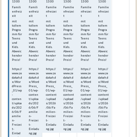
13:00
13:00
13:00
13:00
13:00
13:00
Famili
Famili
Familie
Familie
Familie
Familie
enfreiz
enfreiz
nfreizei
nfreizei
nfreizei
nfreizei
eit
eit
t
t
t
t
mit
mit
mit
mit
mit
mit
tollem
tollem
tollem
tollem
tollem
tollem
Progra
Progra
Progra
Progra
Progra
Progra
mm für
mm für
mm für
mm für
mm für
mm für
Teens
Teens
Teens
Teens
Teens
Teens
und
und
und
und
und
und
Kids.
Kids.
Kids.
Kids.
Kids.
Kids.
Abweic
Abweic
Abweic
Abweic
Abweic
Abweic
hender
hender
hender
hender
hender
hender
Preis!
Preis!
Preis!
Preis!
Preis!
Preis!
https://
https://
https://
https://
https://
https://
www.ze
www.ze
www.ze
www.ze
www.ze
www.ze
dakah.d
dakah.d
dakah.d
dakah.d
dakah.d
dakah.d
e/Wor
e/Word
e/Word
e/Word
e/Word
e/Word
dPress
Press_
Press_
Press_
Press_
Press_
_01/wp
01/wp-
01/wp-
01/wp-
01/wp-
01/wp-
-
conten
content
content
content
content
conten
t/uploa
/upload
/upload
/upload
/upload
t/uploa
ds/202
s/2026
s/2026
s/2026
s/2026
ds/202
6/06/F
/06/Fa
/06/Fa
/06/Fa
/06/Fa
6/06/F
amilie
milien-
milien-
milien-
milien-
amilie
n-
Freizei
Freizei
Freizei
Freizei
n-
Freizei
t-
t-
t-
t-
Freizei
t-
Einladu
Einladu
Einladu
Einladu
t-
Einladu
ng.jpg
ng.jpg
ng.jpg
ng.jpg
Einlad
ng.jpg