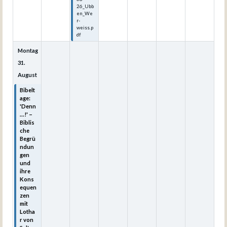
26_Ubb
en_We
r-
weiss.p
df
Montag
31.
August
Bibelt
age:
'Denn
...!' –
Biblis
che
Begrü
ndun
gen
und
ihre
Kons
equen
zen
mit
Lotha
r von