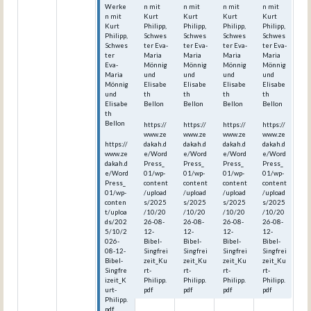
Werke
n mit
n mit
n mit
n mit
n mit
Kurt
Kurt
Kurt
Kurt
Kurt
Philipp,
Philipp,
Philipp,
Philipp,
Philipp,
Schwes
Schwes
Schwes
Schwes
Schwes
ter Eva-
ter Eva-
ter Eva-
ter Eva-
ter
Maria
Maria
Maria
Maria
Eva-
Mönnig
Mönnig
Mönnig
Mönnig
Maria
und
und
und
und
Mönnig
Elisabe
Elisabe
Elisabe
Elisabe
und
th
th
th
th
Elisabe
Bellon
Bellon
Bellon
Bellon
th
Bellon
https://
https://
https://
https://
www.ze
www.ze
www.ze
www.ze
https://
dakah.d
dakah.d
dakah.d
dakah.d
www.ze
e/Word
e/Word
e/Word
e/Word
dakah.d
Press_
Press_
Press_
Press_
e/Word
01/wp-
01/wp-
01/wp-
01/wp-
Press_
content
content
content
content
01/wp-
/upload
/upload
/upload
/upload
conten
s/2025
s/2025
s/2025
s/2025
t/uploa
/10/20
/10/20
/10/20
/10/20
ds/202
26-08-
26-08-
26-08-
26-08-
5/10/2
12-
12-
12-
12-
026-
Bibel-
Bibel-
Bibel-
Bibel-
08-12-
Singfrei
Singfrei
Singfrei
Singfrei
Bibel-
zeit_Ku
zeit_Ku
zeit_Ku
zeit_Ku
Singfre
rt-
rt-
rt-
rt-
izeit_K
Philipp.
Philipp.
Philipp.
Philipp.
urt-
pdf
pdf
pdf
pdf
Philipp.
pdf