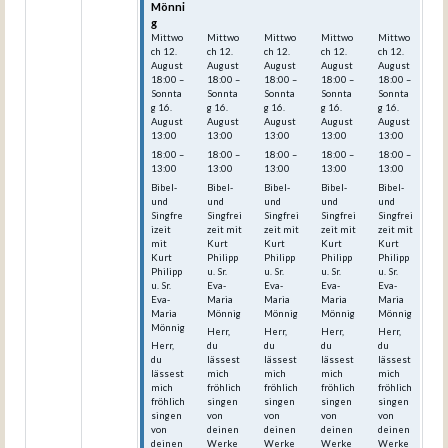
Mönni
Mönni
Mönni
Mönni
Mönni
g
g
g
g
g
Mittwo
Mittwo
Mittwo
Mittwo
Mittwo
ch
12.
ch
12.
ch
12.
ch
12.
ch
12.
August
August
August
August
August
18:00
–
18:00
–
18:00
–
18:00
–
18:00
–
Sonnta
Sonnta
Sonnta
Sonnta
Sonnta
g
16.
g
16.
g
16.
g
16.
g
16.
August
August
August
August
August
13:00
13:00
13:00
13:00
13:00
18:00 –
18:00 –
18:00 –
18:00 –
18:00 –
13:00
13:00
13:00
13:00
13:00
Bibel-
Bibel-
Bibel-
Bibel-
Bibel-
und
und
und
und
und
Singfre
Singfrei
Singfrei
Singfrei
Singfrei
izeit
zeit mit
zeit mit
zeit mit
zeit mit
mit
Kurt
Kurt
Kurt
Kurt
Kurt
Philipp
Philipp
Philipp
Philipp
Philipp
u. Sr.
u. Sr.
u. Sr.
u. Sr.
u. Sr.
Eva-
Eva-
Eva-
Eva-
Eva-
Maria
Maria
Maria
Maria
Maria
Mönnig
Mönnig
Mönnig
Mönnig
Mönnig
Herr,
Herr,
Herr,
Herr,
Herr,
du
du
du
du
du
lässest
lässest
lässest
lässest
lässest
mich
mich
mich
mich
mich
fröhlich
fröhlich
fröhlich
fröhlich
fröhlich
singen
singen
singen
singen
singen
von
von
von
von
von
deinen
deinen
deinen
deinen
deinen
Werke
Werke
Werke
Werke