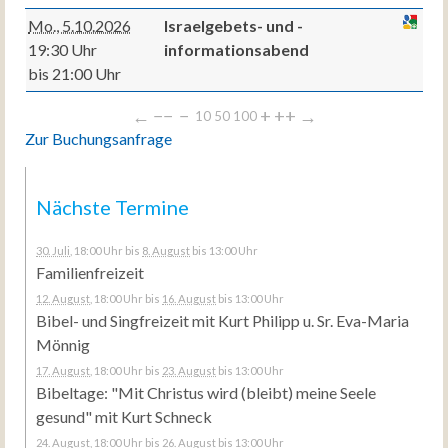
Mo., 5.10.2026
Israelgebets- und -
19:30 Uhr
informationsabend
bis 21:00 Uhr
←
−−
−
+
++
→
10
50
100
Zur Buchungsanfrage
Nächste Termine
30. Juli
, 18:00 Uhr
bis
8. August
bis 13:00 Uhr
Familienfreizeit
12. August
, 18:00 Uhr
bis
16. August
bis 13:00 Uhr
Bibel- und Singfreizeit mit Kurt Philipp u. Sr. Eva-Maria
Mönnig
17. August
, 18:00 Uhr
bis
23. August
bis 13:00 Uhr
Bibeltage: "Mit Christus wird (bleibt) meine Seele
gesund" mit Kurt Schneck
24. August
, 18:00 Uhr
bis
26. August
bis 13:00 Uhr