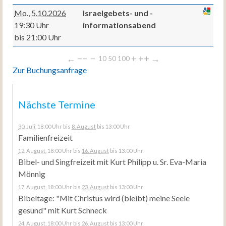
Mo., 5.10.2026
Israelgebets- und -
19:30 Uhr
informationsabend
bis 21:00 Uhr
←
−−
−
+
++
→
10
50
100
Zur Buchungsanfrage
Nächste Termine
30. Juli
, 18:00 Uhr
bis
8. August
bis 13:00 Uhr
Familienfreizeit
12. August
, 18:00 Uhr
bis
16. August
bis 13:00 Uhr
Bibel- und Singfreizeit mit Kurt Philipp u. Sr. Eva-Maria
Mönnig
17. August
, 18:00 Uhr
bis
23. August
bis 13:00 Uhr
Bibeltage: "Mit Christus wird (bleibt) meine Seele
gesund" mit Kurt Schneck
24. August
, 18:00 Uhr
bis
26. August
bis 13:00 Uhr