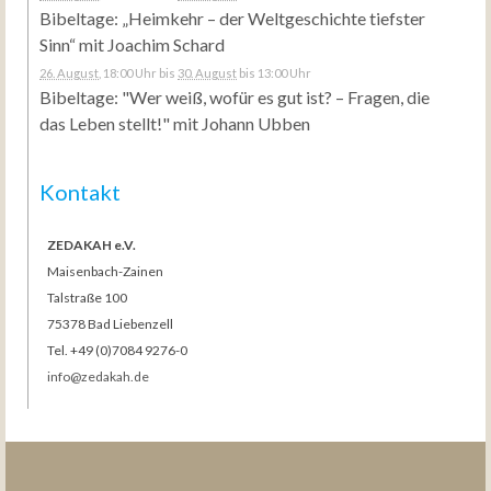
Bibeltage: „Heimkehr – der Weltgeschichte tiefster
Sinn“ mit Joachim Schard
26. August
, 18:00 Uhr
bis
30. August
bis 13:00 Uhr
Bibeltage: "Wer weiß, wofür es gut ist? – Fragen, die
das Leben stellt!" mit Johann Ubben
Kontakt
ZEDAKAH e.V.
Maisenbach-Zainen
Talstraße 100
75378 Bad Liebenzell
Tel. +49 (0)7084 9276-0
info@zedakah.de