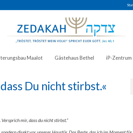
Star
iterungsbau Maalot
Gästehaus Bethel
iP-Zentrum
dass Du nicht stirbst.«
ersprich mir, dass du nicht stirbst.“
 sondern direkt vor unserer Haustür. Das Beste, das ich im Moment für