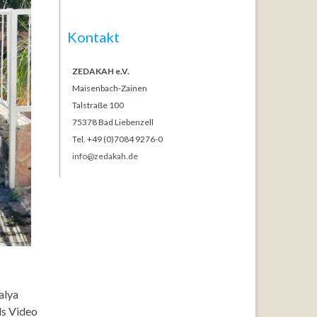
Kontakt
ZEDAKAH e.V.
Maisenbach-Zainen
Talstraße 100
75378 Bad Liebenzell
Tel. +49 (0)7084 9276-0
info@zedakah.de
alya
ls Video