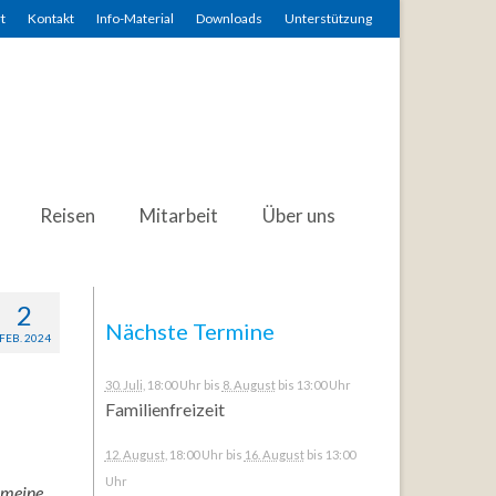
t
Kontakt
Info-Material
Downloads
Unterstützung
Reisen
Mitarbeit
Über uns
2
Nächste Termine
FEB. 2024
30. Juli
, 18:00 Uhr
bis
8. August
bis 13:00 Uhr
Familienfreizeit
12. August
, 18:00 Uhr
bis
16. August
bis 13:00
Uhr
 meine