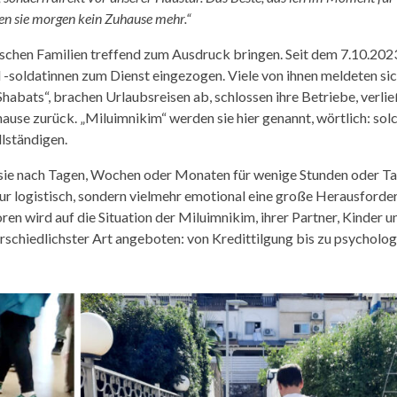
ben sie morgen kein Zuhause mehr.“
lischen Familien treffend zum Ausdruck bringen. Seit dem 7.10.202
 -soldatinnen zum Dienst eingezogen. Viele von ihnen meldeten si
habats“, brachen Urlaubsreisen ab, schlossen ihre Betriebe, verlie
use zurück. „Miluimnikim“ werden sie hier genannt, wörtlich: solc
llständigen.
en sie nach Tagen, Wochen oder Monaten für wenige Stunden oder T
nur logistisch, sondern vielmehr emotional eine große Herausforde
ren wird auf die Situation der Miluimnikim, ihrer Partner, Kinder u
schiedlichster Art angeboten: von Kredittilgung bis zu psycholog