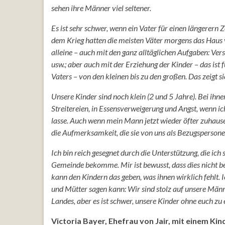
sehen ihre Männer viel seltener.
Es ist sehr schwer, wenn ein Vater für einen längerern 
dem Krieg hatten die meisten Väter morgens das Haus
alleine – auch mit den ganz alltäglichen Aufgaben: Ver
usw.; aber auch mit der Erziehung der Kinder – das ist
Vaters – von den kleinen bis zu den großen. Das zeigt 
Unsere Kinder sind noch klein (2 und 5 Jahre). Bei ihn
Streitereien, in Essensverweigerung und Angst, wenn ich 
lasse. Auch wenn mein Mann jetzt wieder öfter zuhause i
die Aufmerksamkeit, die sie von uns als Bezugspersone
Ich bin reich gesegnet durch die Unterstützung, die i
Gemeinde bekomme. Mir ist bewusst, dass dies nicht bei
kann den Kindern das geben, was ihnen wirklich fehlt.
und Mütter sagen kann: Wir sind stolz auf unsere Männe
Landes, aber es ist schwer, unsere Kinder ohne euch zu 
Victoria Bayer, Ehefrau von Jair, mit einem Ki