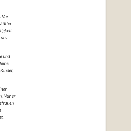
. Vor
Mütter
tigkeit
 des
he und
leine
 Kinder,
iner
n. Nur er
hefrauen
s
t.