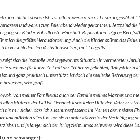
Zeitraum nicht zuhause ist, vor allem, wenn man nicht daran gewöhnt ist
 verlassen und waren zum Feierabend wieder gekommen. Jetzt sind die 
sorgung der Kinder, Fahrdienste, Haushalt, Reparaturen, eigene Berufstä
 für mich die größte Herausforderung. Auch die Kinder spüren das Fehlen
sich in verschiedensten Verhaltensweisen, meist negativ …
en zeigt sich die instabile und ungewohnte Situation in vermehrter Unru
sie auch nur für kurze Zeit mit der (früher so geliebten) Babysitterin al
st und ganz praktisch unterstützt, ist doch die seelische Betreuung der
n brauchen, sehr groß.
ch sowohl von meiner Familie als auch der Familie meines Mannes und me
 allen Müttern der Fall ist. Dennoch kann keine Hilfe den Vater ersetze
 Ich bin mir sicher, dass ich zusammenfassend im Namen der meisten E
r und möchten alles tun, um sie zu unterstützen in der Verteidigung de
erziehen und je länger sich der Krieg zieht, umso schwerer wird diese Las
nd (und schwanger):