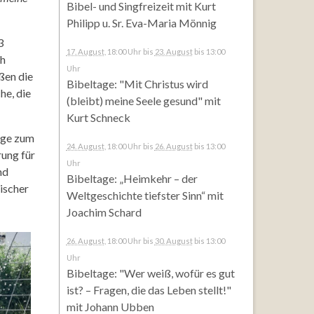
Bibel- und Singfreizeit mit Kurt
Philipp u. Sr. Eva-Maria Mönnig
3
17. August
, 18:00 Uhr
bis
23. August
bis 13:00
ch
Uhr
ßen die
Bibeltage: "Mit Christus wird
he, die
(bleibt) meine Seele gesund" mit
Kurt Schneck
age zum
24. August
, 18:00 Uhr
bis
26. August
bis 13:00
rung für
Uhr
nd
Bibeltage: „Heimkehr – der
ischer
Weltgeschichte tiefster Sinn“ mit
Joachim Schard
26. August
, 18:00 Uhr
bis
30. August
bis 13:00
Uhr
Bibeltage: "Wer weiß, wofür es gut
ist? – Fragen, die das Leben stellt!"
mit Johann Ubben