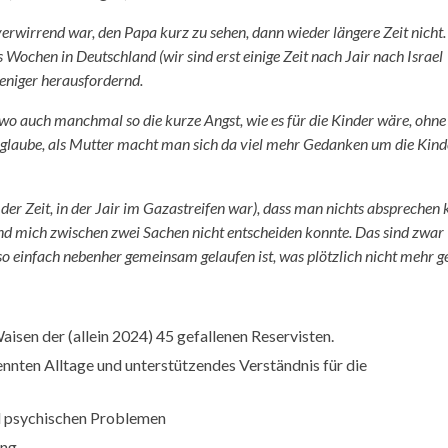
hr verwirrend war, den Papa kurz zu sehen, dann wieder längere Zeit nich
 Wochen in Deutschland (wir sind erst einige Zeit nach Jair nach Israel
eniger herausfordernd.
 auch manchmal so die kurze Angst, wie es für die Kinder wäre, ohne
glaube, als Mutter macht man sich da viel mehr Gedanken um die Kinde
der Zeit, in der Jair im Gazastreifen war), dass man nichts absprechen 
 und mich zwischen zwei Sachen nicht entscheiden konnte. Das sind zwar
 so einfach nebenher gemeinsam gelaufen ist, was plötzlich nicht mehr g
aisen der (allein 2024) 45 gefallenen Reservisten.
nten Alltage und unterstützendes Verständnis für die
d psychischen Problemen
ung