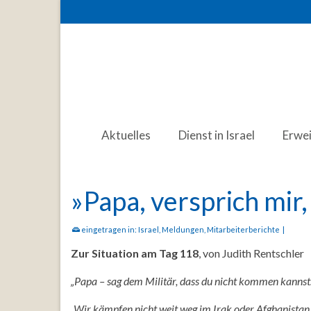
Aktuelles
Dienst in Israel
Erwe
»Papa, versprich mir, 
eingetragen in:
Israel
,
Meldungen
,
Mitarbeiterberichte
|
Zur Situation am Tag 118
, von Judith Rentschler
„Papa – sag dem Militär, dass du nicht kommen kannst. V
„Wir kämpfen nicht weit weg im Irak oder Afghanistan,