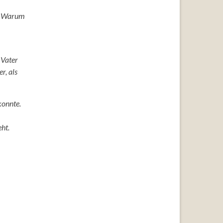
t. Warum
 Vater
r, als
konnte.
eht.