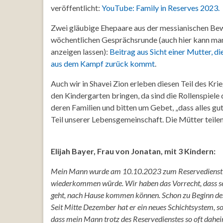
veröffentlicht:
YouTube: Family in Reserves 2023.
Zwei gläubige Ehepaare aus der messianischen Be
wöchentlichen Gesprächsrunde (auch hier kann man 
anzeigen lassen):
Beitrag aus Sicht einer Mutter, di
aus dem Kampf zurück kommt
.
Auch wir in Shavei Zion erleben diesen Teil des Krie
den Kindergarten bringen, da sind die Rollenspiele
deren Familien und bitten um Gebet, „dass alles g
Teil unserer Lebensgemeinschaft. Die Mütter teilen
Elijah Bayer, Frau von Jonatan, mit 3 Kindern:
Mein Mann wurde am 10.10.2023 zum Reservedienst eing
wiederkommen würde. Wir haben das Vorrecht, dass seine
geht, nach Hause kommen können. Schon zu Beginn des 
Seit Mitte Dezember hat er ein neues Schichtsystem, so 
dass mein Mann trotz des Reservedienstes so oft dahe