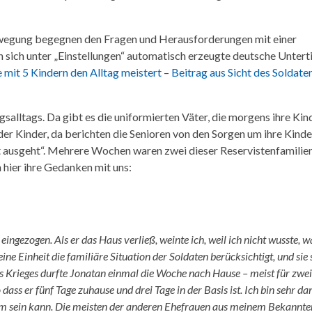
wegung begegnen den Fragen und Herausforderungen mit einer
sich unter „Einstellungen“ automatisch erzeugte deutsche Unterti
e mit 5 Kindern den Alltag meistert
–
Beitrag aus Sicht des Soldaten
gsalltags. Da gibt es die uniformierten Väter, die morgens ihre Kind
 der Kinder, da berichten die Senioren von den Sorgen um ihre Kind
ut ausgeht“. Mehrere Wochen waren zwei dieser Reservistenfamilie
 hier ihre Gedanken mit uns:
ezogen. Als er das Haus verließ, weinte ich, weil ich nicht wusste, w
 Einheit die familiäre Situation der Soldaten berücksichtigt, und sie s
Krieges durfte Jonatan einmal die Woche nach Hause – meist für zwei
dass er fünf Tage zuhause und drei Tage in der Basis ist. Ich bin sehr da
im sein kann. Die meisten der anderen Ehefrauen aus meinem Bekannte