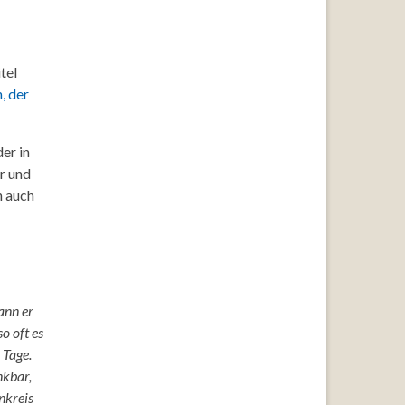
tel
, der
er in
er und
n auch
ann er
o oft es
 Tage.
nkbar,
nkreis