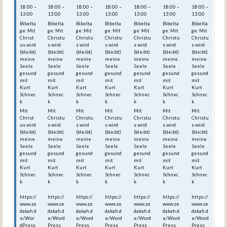
18:00 –
18:00 –
18:00 –
18:00 –
18:00 –
18:00 –
18:00 –
13:00
13:00
13:00
13:00
13:00
13:00
13:00
Bibelta
Bibelta
Bibelta
Bibelta
Bibelta
Bibelta
Bibelta
ge: Mit
ge: Mit
ge: Mit
ge: Mit
ge: Mit
ge: Mit
ge: Mit
Christ
Christu
Christu
Christu
Christu
Christu
Christu
us wird
s wird
s wird
s wird
s wird
s wird
s wird
(bleibt)
(bleibt)
(bleibt)
(bleibt)
(bleibt)
(bleibt)
(bleibt)
meine
meine
meine
meine
meine
meine
meine
Seele
Seele
Seele
Seele
Seele
Seele
Seele
gesund
gesund
gesund
gesund
gesund
gesund
gesund
mit
mit
mit
mit
mit
mit
mit
Kurt
Kurt
Kurt
Kurt
Kurt
Kurt
Kurt
Schnec
Schnec
Schnec
Schnec
Schnec
Schnec
Schnec
k
k
k
k
k
k
k
Mit
Mit
Mit
Mit
Mit
Mit
Mit
Christ
Christu
Christu
Christu
Christu
Christu
Christu
us wird
s wird
s wird
s wird
s wird
s wird
s wird
(bleibt)
(bleibt)
(bleibt)
(bleibt)
(bleibt)
(bleibt)
(bleibt)
meine
meine
meine
meine
meine
meine
meine
Seele
Seele
Seele
Seele
Seele
Seele
Seele
gesund
gesund
gesund
gesund
gesund
gesund
gesund
mit
mit
mit
mit
mit
mit
mit
Kurt
Kurt
Kurt
Kurt
Kurt
Kurt
Kurt
Schnec
Schnec
Schnec
Schnec
Schnec
Schnec
Schnec
k
k
k
k
k
k
k
https://
https://
https://
https://
https://
https://
https://
www.ze
www.ze
www.ze
www.ze
www.ze
www.ze
www.ze
dakah.d
dakah.d
dakah.d
dakah.d
dakah.d
dakah.d
dakah.d
e/Wor
e/Word
e/Word
e/Word
e/Word
e/Word
e/Word
dPress
Press_
Press_
Press_
Press_
Press_
Press_