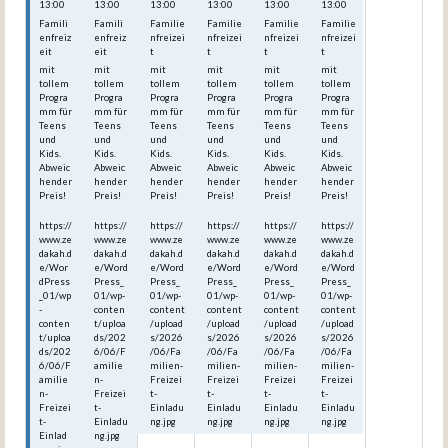
13:00
13:00
13:00
13:00
13:00
13:00
Famili
Famili
Familie
Familie
Familie
Familie
enfreiz
enfreiz
nfreizei
nfreizei
nfreizei
nfreizei
eit
eit
t
t
t
t
mit
mit
mit
mit
mit
mit
tollem
tollem
tollem
tollem
tollem
tollem
Progra
Progra
Progra
Progra
Progra
Progra
mm für
mm für
mm für
mm für
mm für
mm für
Teens
Teens
Teens
Teens
Teens
Teens
und
und
und
und
und
und
Kids.
Kids.
Kids.
Kids.
Kids.
Kids.
Abweic
Abweic
Abweic
Abweic
Abweic
Abweic
hender
hender
hender
hender
hender
hender
Preis!
Preis!
Preis!
Preis!
Preis!
Preis!
https://
https://
https://
https://
https://
https://
www.ze
www.ze
www.ze
www.ze
www.ze
www.ze
dakah.d
dakah.d
dakah.d
dakah.d
dakah.d
dakah.d
e/Wor
e/Word
e/Word
e/Word
e/Word
e/Word
dPress
Press_
Press_
Press_
Press_
Press_
_01/wp
01/wp-
01/wp-
01/wp-
01/wp-
01/wp-
-
conten
content
content
content
content
conten
t/uploa
/upload
/upload
/upload
/upload
t/uploa
ds/202
s/2026
s/2026
s/2026
s/2026
ds/202
6/06/F
/06/Fa
/06/Fa
/06/Fa
/06/Fa
6/06/F
amilie
milien-
milien-
milien-
milien-
amilie
n-
Freizei
Freizei
Freizei
Freizei
n-
Freizei
t-
t-
t-
t-
Freizei
t-
Einladu
Einladu
Einladu
Einladu
t-
Einladu
ng.jpg
ng.jpg
ng.jpg
ng.jpg
Einlad
ng.jpg