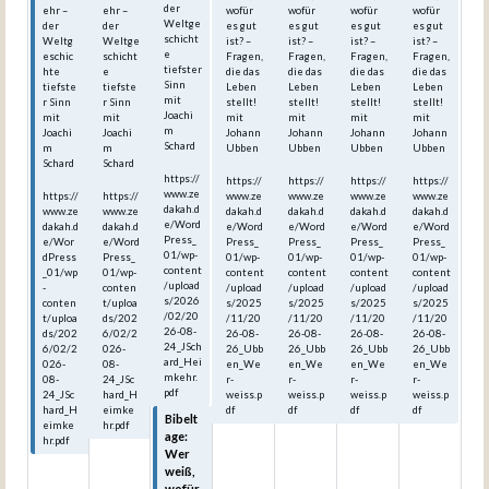
der
ehr –
ehr –
wofür
wofür
wofür
wofür
Weltge
der
der
es gut
es gut
es gut
es gut
schicht
Weltg
Weltge
ist? –
ist? –
ist? –
ist? –
e
eschic
schicht
Fragen,
Fragen,
Fragen,
Fragen,
tiefster
hte
e
die das
die das
die das
die das
Sinn
tiefste
tiefste
Leben
Leben
Leben
Leben
mit
r Sinn
r Sinn
stellt!
stellt!
stellt!
stellt!
Joachi
mit
mit
mit
mit
mit
mit
m
Joachi
Joachi
Johann
Johann
Johann
Johann
Schard
m
m
Ubben
Ubben
Ubben
Ubben
Schard
Schard
https://
https://
https://
https://
https://
www.ze
https://
https://
www.ze
www.ze
www.ze
www.ze
dakah.d
www.ze
www.ze
dakah.d
dakah.d
dakah.d
dakah.d
e/Word
dakah.d
dakah.d
e/Word
e/Word
e/Word
e/Word
Press_
e/Wor
e/Word
Press_
Press_
Press_
Press_
01/wp-
dPress
Press_
01/wp-
01/wp-
01/wp-
01/wp-
content
_01/wp
01/wp-
content
content
content
content
/upload
-
conten
/upload
/upload
/upload
/upload
s/2026
conten
t/uploa
s/2025
s/2025
s/2025
s/2025
/02/20
t/uploa
ds/202
/11/20
/11/20
/11/20
/11/20
26-08-
ds/202
6/02/2
26-08-
26-08-
26-08-
26-08-
24_JSch
6/02/2
026-
26_Ubb
26_Ubb
26_Ubb
26_Ubb
ard_Hei
026-
08-
en_We
en_We
en_We
en_We
mkehr.
08-
24_JSc
r-
r-
r-
r-
pdf
24_JSc
hard_H
weiss.p
weiss.p
weiss.p
weiss.p
hard_H
eimke
df
df
df
df
Bibelt
eimke
hr.pdf
age:
hr.pdf
Wer
weiß,
wofür