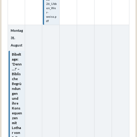
26_Ubb
en_We
r-
weiss.p
df
Montag
31.
August
Bibelt
age:
'Denn
...!' –
Biblis
che
Begrü
ndun
gen
und
ihre
Kons
equen
zen
mit
Lotha
r von