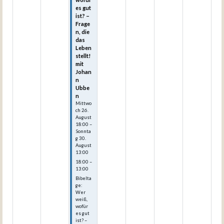
es gut
ist? –
Frage
n, die
das
Leben
stellt!
mit
Johan
n
Ubbe
n
Mittwo
ch
26.
August
18:00
–
Sonnta
g
30.
August
13:00
18:00 –
13:00
Bibelta
ge:
Wer
weiß,
wofür
es gut
ist? –