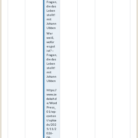
Fragen,
die das
Leben
stellt!
mit
Johann
Ubben
Wer
weiß,
wofür
es gut
ist? –
Fragen,
die das
Leben
stellt!
mit
Johann
Ubben
https://
www.ze
dakah.d
e/Word
Press_
01/wp-
conten
t/uploa
ds/202
5/11/2
026-
08-