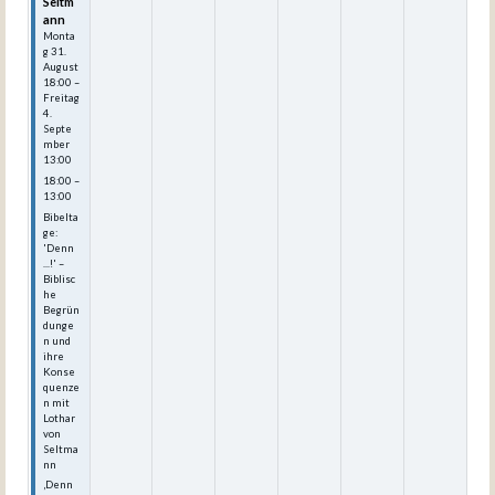
Seltm
ann
Monta
g
31.
August
18:00
–
Freitag
4.
Septe
mber
13:00
18:00 –
13:00
Bibelta
ge:
'Denn
...!' –
Biblisc
he
Begrün
dunge
n und
ihre
Konse
quenze
n mit
Lothar
von
Seltma
nn
‚Denn