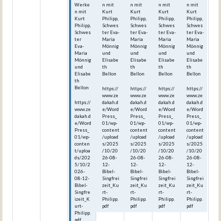
Werke
n mit
n mit
n mit
n mit
n mit
Kurt
Kurt
Kurt
Kurt
Kurt
Philipp,
Philipp,
Philipp,
Philipp,
Philipp,
Schwes
Schwes
Schwes
Schwes
Schwes
ter Eva-
ter Eva-
ter Eva-
ter Eva-
ter
Maria
Maria
Maria
Maria
Eva-
Mönnig
Mönnig
Mönnig
Mönnig
Maria
und
und
und
und
Mönnig
Elisabe
Elisabe
Elisabe
Elisabe
und
th
th
th
th
Elisabe
Bellon
Bellon
Bellon
Bellon
th
Bellon
https://
https://
https://
https://
www.ze
www.ze
www.ze
www.ze
https://
dakah.d
dakah.d
dakah.d
dakah.d
www.ze
e/Word
e/Word
e/Word
e/Word
dakah.d
Press_
Press_
Press_
Press_
e/Word
01/wp-
01/wp-
01/wp-
01/wp-
Press_
content
content
content
content
01/wp-
/upload
/upload
/upload
/upload
conten
s/2025
s/2025
s/2025
s/2025
t/uploa
/10/20
/10/20
/10/20
/10/20
ds/202
26-08-
26-08-
26-08-
26-08-
5/10/2
12-
12-
12-
12-
026-
Bibel-
Bibel-
Bibel-
Bibel-
08-12-
Singfrei
Singfrei
Singfrei
Singfrei
Bibel-
zeit_Ku
zeit_Ku
zeit_Ku
zeit_Ku
Singfre
rt-
rt-
rt-
rt-
izeit_K
Philipp.
Philipp.
Philipp.
Philipp.
urt-
pdf
pdf
pdf
pdf
Philipp.
pdf