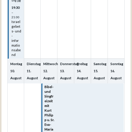
ung.jpg
19:30
–
21:00
Israel
gebet
s- und
-
infor
matio
nsabe
nd
Montag
Dienstag
Mittwoch
Donnerstag
Freitag
Samstag
Sonntag
10.
11.
12.
13.
14.
15.
16.
August
August
August
August
August
August
August
Bibel-
Bibel-
Bibel-
Bibel-
Bibel-
und
und
und
und
und
Singfr
Singfr
Singfr
Singfr
Singfr
eizeit
eizeit
eizeit
eizeit
eizeit
mit
mit
mit
mit
mit
Kurt
Kurt
Kurt
Kurt
Kurt
Philip
Philip
Philip
Philip
Philip
p u. Sr.
p u. Sr.
p u. Sr.
p u. Sr.
p u. Sr.
Eva-
Eva-
Eva-
Eva-
Eva-
Maria
Maria
Maria
Maria
Maria