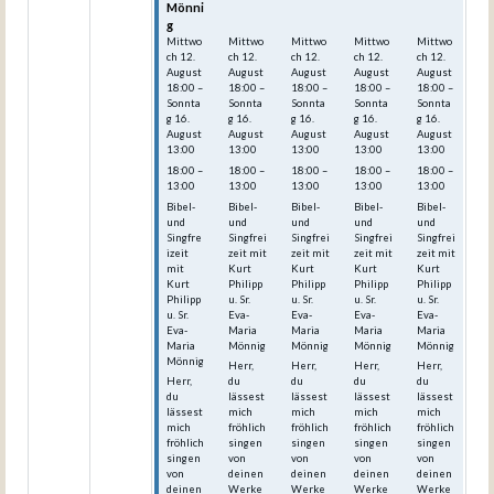
Mönni
Mönni
Mönni
Mönni
Mönni
g
g
g
g
g
Mittwo
Mittwo
Mittwo
Mittwo
Mittwo
ch
12.
ch
12.
ch
12.
ch
12.
ch
12.
August
August
August
August
August
18:00
–
18:00
–
18:00
–
18:00
–
18:00
–
Sonnta
Sonnta
Sonnta
Sonnta
Sonnta
g
16.
g
16.
g
16.
g
16.
g
16.
August
August
August
August
August
13:00
13:00
13:00
13:00
13:00
18:00 –
18:00 –
18:00 –
18:00 –
18:00 –
13:00
13:00
13:00
13:00
13:00
Bibel-
Bibel-
Bibel-
Bibel-
Bibel-
und
und
und
und
und
Singfre
Singfrei
Singfrei
Singfrei
Singfrei
izeit
zeit mit
zeit mit
zeit mit
zeit mit
mit
Kurt
Kurt
Kurt
Kurt
Kurt
Philipp
Philipp
Philipp
Philipp
Philipp
u. Sr.
u. Sr.
u. Sr.
u. Sr.
u. Sr.
Eva-
Eva-
Eva-
Eva-
Eva-
Maria
Maria
Maria
Maria
Maria
Mönnig
Mönnig
Mönnig
Mönnig
Mönnig
Herr,
Herr,
Herr,
Herr,
Herr,
du
du
du
du
du
lässest
lässest
lässest
lässest
lässest
mich
mich
mich
mich
mich
fröhlich
fröhlich
fröhlich
fröhlich
fröhlich
singen
singen
singen
singen
singen
von
von
von
von
von
deinen
deinen
deinen
deinen
deinen
Werke
Werke
Werke
Werke