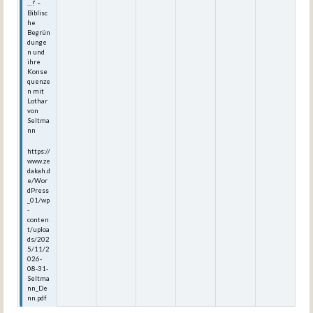
…!‘ –
Biblisc
he
Begrün
dunge
n und
ihre
Konse
quenze
n mit
Lothar
von
Seltma
nn
https://
www.ze
dakah.d
e/Wor
dPress
_01/wp
-
conten
t/uploa
ds/202
5/11/2
026-
08-31-
Seltma
nn_De
nn.pdf