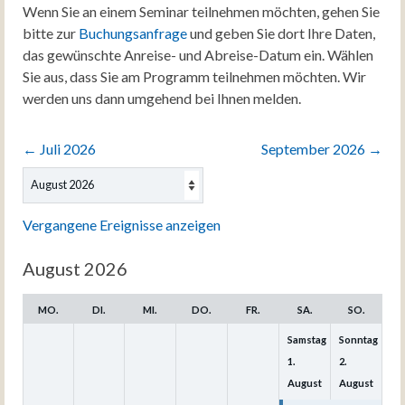
Wenn Sie an einem Seminar teilnehmen möchten, gehen Sie
bitte zur
Buchungsanfrage
und geben Sie dort Ihre Daten,
das gewünschte Anreise- und Abreise-Datum ein. Wählen
Sie aus, dass Sie am Programm teilnehmen möchten. Wir
werden uns dann umgehend bei Ihnen melden.
←
Juli 2026
September 2026
→
Auswahl
des
Monats
Vergangene Ereignisse anzeigen
August 2026
MO.
DI.
MI.
DO.
FR.
SA.
SO.
Samstag
Sonntag
1.
2.
August
August