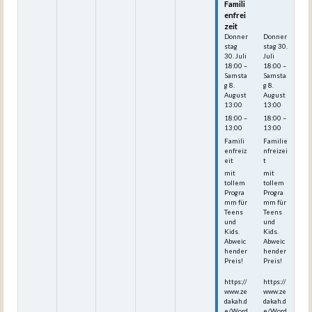
Famili
Famili
enfrei
enfrei
zeit
zeit
Donner
Donner
stag
stag
30.
30.
Juli
Juli
18:00
–
18:00
–
Samsta
Samsta
g
8.
g
8.
August
August
13:00
13:00
18:00 –
18:00 –
13:00
13:00
Famili
Familie
enfreiz
nfreizei
eit
t
mit
mit
tollem
tollem
Progra
Progra
mm für
mm für
Teens
Teens
und
und
Kids.
Kids.
Abweic
Abweic
hender
hender
Preis!
Preis!
https://
https://
www.ze
www.ze
dakah.d
dakah.d
e/Word
e/Word