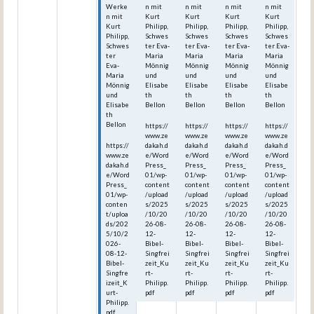
Werke
n mit
n mit
n mit
n mit
n mit
Kurt
Kurt
Kurt
Kurt
Kurt
Philipp,
Philipp,
Philipp,
Philipp,
Philipp,
Schwes
Schwes
Schwes
Schwes
Schwes
ter Eva-
ter Eva-
ter Eva-
ter Eva-
ter
Maria
Maria
Maria
Maria
Eva-
Mönnig
Mönnig
Mönnig
Mönnig
Maria
und
und
und
und
Mönnig
Elisabe
Elisabe
Elisabe
Elisabe
und
th
th
th
th
Elisabe
Bellon
Bellon
Bellon
Bellon
th
Bellon
https://
https://
https://
https://
www.ze
www.ze
www.ze
www.ze
https://
dakah.d
dakah.d
dakah.d
dakah.d
www.ze
e/Word
e/Word
e/Word
e/Word
dakah.d
Press_
Press_
Press_
Press_
e/Word
01/wp-
01/wp-
01/wp-
01/wp-
Press_
content
content
content
content
01/wp-
/upload
/upload
/upload
/upload
conten
s/2025
s/2025
s/2025
s/2025
t/uploa
/10/20
/10/20
/10/20
/10/20
ds/202
26-08-
26-08-
26-08-
26-08-
5/10/2
12-
12-
12-
12-
026-
Bibel-
Bibel-
Bibel-
Bibel-
08-12-
Singfrei
Singfrei
Singfrei
Singfrei
Bibel-
zeit_Ku
zeit_Ku
zeit_Ku
zeit_Ku
Singfre
rt-
rt-
rt-
rt-
izeit_K
Philipp.
Philipp.
Philipp.
Philipp.
urt-
pdf
pdf
pdf
pdf
Philipp.
pdf