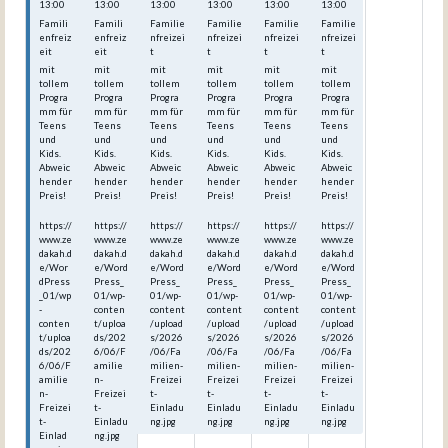
13:00
13:00
13:00
13:00
13:00
13:00
Famili
Famili
Familie
Familie
Familie
Familie
enfreiz
enfreiz
nfreizei
nfreizei
nfreizei
nfreizei
eit
eit
t
t
t
t
mit
mit
mit
mit
mit
mit
tollem
tollem
tollem
tollem
tollem
tollem
Progra
Progra
Progra
Progra
Progra
Progra
mm für
mm für
mm für
mm für
mm für
mm für
Teens
Teens
Teens
Teens
Teens
Teens
und
und
und
und
und
und
Kids.
Kids.
Kids.
Kids.
Kids.
Kids.
Abweic
Abweic
Abweic
Abweic
Abweic
Abweic
hender
hender
hender
hender
hender
hender
Preis!
Preis!
Preis!
Preis!
Preis!
Preis!
https://
https://
https://
https://
https://
https://
www.ze
www.ze
www.ze
www.ze
www.ze
www.ze
dakah.d
dakah.d
dakah.d
dakah.d
dakah.d
dakah.d
e/Wor
e/Word
e/Word
e/Word
e/Word
e/Word
dPress
Press_
Press_
Press_
Press_
Press_
_01/wp
01/wp-
01/wp-
01/wp-
01/wp-
01/wp-
-
conten
content
content
content
content
conten
t/uploa
/upload
/upload
/upload
/upload
t/uploa
ds/202
s/2026
s/2026
s/2026
s/2026
ds/202
6/06/F
/06/Fa
/06/Fa
/06/Fa
/06/Fa
6/06/F
amilie
milien-
milien-
milien-
milien-
amilie
n-
Freizei
Freizei
Freizei
Freizei
n-
Freizei
t-
t-
t-
t-
Freizei
t-
Einladu
Einladu
Einladu
Einladu
t-
Einladu
ng.jpg
ng.jpg
ng.jpg
ng.jpg
Einlad
ng.jpg