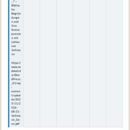
…!‘ –
Biblisc
he
Begrün
dunge
n und
ihre
Konse
quenze
n mit
Lothar
von
Seltma
nn
https://
www.ze
dakah.d
e/Wor
dPress
_01/wp
-
conten
t/uploa
ds/202
5/11/2
026-
08-31-
Seltma
nn_De
nn.pdf