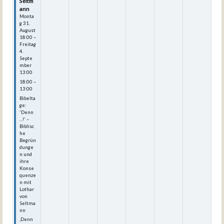
Seltm
ann
Monta
g
31.
August
18:00
–
Freitag
4.
Septe
mber
13:00
18:00 –
13:00
Bibelta
ge:
'Denn
...!' –
Biblisc
he
Begrün
dunge
n und
ihre
Konse
quenze
n mit
Lothar
von
Seltma
nn
‚Denn