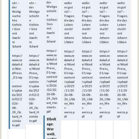
der
ehr –
ehr –
wofür
wofür
wofür
wofür
Weltge
der
der
es gut
es gut
es gut
es gut
schicht
Weltg
Weltge
ist? –
ist? –
ist? –
ist? –
e
eschic
schicht
Fragen,
Fragen,
Fragen,
Fragen,
tiefster
hte
e
die das
die das
die das
die das
Sinn
tiefste
tiefste
Leben
Leben
Leben
Leben
mit
r Sinn
r Sinn
stellt!
stellt!
stellt!
stellt!
Joachi
mit
mit
mit
mit
mit
mit
m
Joachi
Joachi
Johann
Johann
Johann
Johann
Schard
m
m
Ubben
Ubben
Ubben
Ubben
Schard
Schard
https://
https://
https://
https://
https://
www.ze
https://
https://
www.ze
www.ze
www.ze
www.ze
dakah.d
www.ze
www.ze
dakah.d
dakah.d
dakah.d
dakah.d
e/Word
dakah.d
dakah.d
e/Word
e/Word
e/Word
e/Word
Press_
e/Wor
e/Word
Press_
Press_
Press_
Press_
01/wp-
dPress
Press_
01/wp-
01/wp-
01/wp-
01/wp-
content
_01/wp
01/wp-
content
content
content
content
/upload
-
conten
/upload
/upload
/upload
/upload
s/2026
conten
t/uploa
s/2025
s/2025
s/2025
s/2025
/02/20
t/uploa
ds/202
/11/20
/11/20
/11/20
/11/20
26-08-
ds/202
6/02/2
26-08-
26-08-
26-08-
26-08-
24_JSch
6/02/2
026-
26_Ubb
26_Ubb
26_Ubb
26_Ubb
ard_Hei
026-
08-
en_We
en_We
en_We
en_We
mkehr.
08-
24_JSc
r-
r-
r-
r-
pdf
24_JSc
hard_H
weiss.p
weiss.p
weiss.p
weiss.p
hard_H
eimke
df
df
df
df
Bibelt
eimke
hr.pdf
age:
hr.pdf
Wer
weiß,
wofür