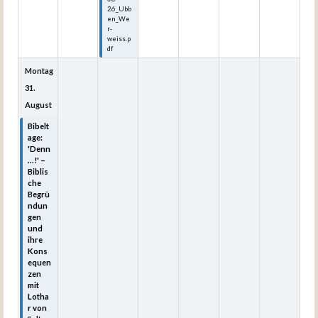
26_Ubb
en_We
r-
weiss.p
df
Montag
31.
August
Bibelt
age:
'Denn
...!' –
Biblis
che
Begrü
ndun
gen
und
ihre
Kons
equen
zen
mit
Lotha
r von