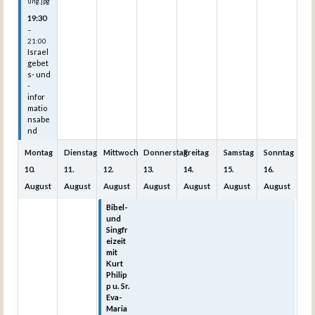
ung.jpg
19:30
–
21:00
Israel
gebet
s- und
-
infor
matio
nsabe
nd
Montag
Dienstag
Mittwoch
Donnerstag
Freitag
Samstag
Sonntag
10.
11.
12.
13.
14.
15.
16.
August
August
August
August
August
August
August
Bibel-
Bibel-
Bibel-
Bibel-
Bibel-
und
und
und
und
und
Singfr
Singfr
Singfr
Singfr
Singfr
eizeit
eizeit
eizeit
eizeit
eizeit
mit
mit
mit
mit
mit
Kurt
Kurt
Kurt
Kurt
Kurt
Philip
Philip
Philip
Philip
Philip
p u. Sr.
p u. Sr.
p u. Sr.
p u. Sr.
p u. Sr.
Eva-
Eva-
Eva-
Eva-
Eva-
Maria
Maria
Maria
Maria
Maria