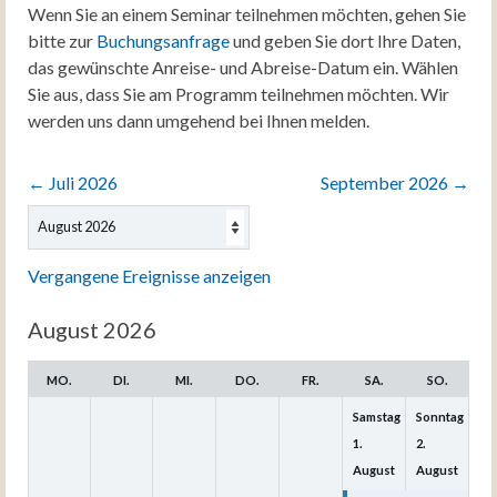
Wenn Sie an einem Seminar teilnehmen möchten, gehen Sie
bitte zur
Buchungsanfrage
und geben Sie dort Ihre Daten,
das gewünschte Anreise- und Abreise-Datum ein. Wählen
Sie aus, dass Sie am Programm teilnehmen möchten. Wir
werden uns dann umgehend bei Ihnen melden.
←
Juli 2026
September 2026
→
Auswahl
des
Monats
Vergangene Ereignisse anzeigen
August 2026
MO.
DI.
MI.
DO.
FR.
SA.
SO.
Samstag
Sonntag
1.
2.
August
August