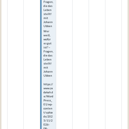
Fragen,
die das
Leben
stellt!
mit
Johann
Ubben
Wer
weiß,
wofür
es gut
ist? –
Fragen,
die das
Leben
stellt!
mit
Johann
Ubben
https://
www.ze
dakah.d
e/Word
Press_
01/wp-
conten
t/uploa
ds/202
5/11/2
026-
08-