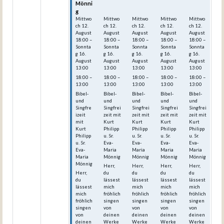
Mönni
Mönni
Mönni
Mönni
Mönni
g
g
g
g
g
Mittwo
Mittwo
Mittwo
Mittwo
Mittwo
ch
12.
ch
12.
ch
12.
ch
12.
ch
12.
August
August
August
August
August
18:00
–
18:00
–
18:00
–
18:00
–
18:00
–
Sonnta
Sonnta
Sonnta
Sonnta
Sonnta
g
16.
g
16.
g
16.
g
16.
g
16.
August
August
August
August
August
13:00
13:00
13:00
13:00
13:00
18:00 –
18:00 –
18:00 –
18:00 –
18:00 –
13:00
13:00
13:00
13:00
13:00
Bibel-
Bibel-
Bibel-
Bibel-
Bibel-
und
und
und
und
und
Singfre
Singfrei
Singfrei
Singfrei
Singfrei
izeit
zeit mit
zeit mit
zeit mit
zeit mit
mit
Kurt
Kurt
Kurt
Kurt
Kurt
Philipp
Philipp
Philipp
Philipp
Philipp
u. Sr.
u. Sr.
u. Sr.
u. Sr.
u. Sr.
Eva-
Eva-
Eva-
Eva-
Eva-
Maria
Maria
Maria
Maria
Maria
Mönnig
Mönnig
Mönnig
Mönnig
Mönnig
Herr,
Herr,
Herr,
Herr,
Herr,
du
du
du
du
du
lässest
lässest
lässest
lässest
lässest
mich
mich
mich
mich
mich
fröhlich
fröhlich
fröhlich
fröhlich
fröhlich
singen
singen
singen
singen
singen
von
von
von
von
von
deinen
deinen
deinen
deinen
deinen
Werke
Werke
Werke
Werke