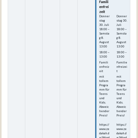
Famili
Famili
enfrei
enfrei
zeit
zeit
Donner
Donner
stag
stag
30.
30.
Juli
Juli
18:00
–
18:00
–
Samsta
Samsta
g
8.
g
8.
August
August
13:00
13:00
18:00 –
18:00 –
13:00
13:00
Famili
Familie
enfreiz
nfreizei
eit
t
mit
mit
tollem
tollem
Progra
Progra
mm für
mm für
Teens
Teens
und
und
Kids.
Kids.
Abweic
Abweic
hender
hender
Preis!
Preis!
https://
https://
www.ze
www.ze
dakah.d
dakah.d
e/Word
e/Word