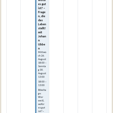
es gut
ist? –
Frage
n, die
das
Leben
stellt!
mit
Johan
n
Ubbe
n
Mittwo
ch
26.
August
18:00
–
Sonnta
g
30.
August
13:00
18:00 –
13:00
Bibelta
ge:
Wer
weiß,
wofür
es gut
ist? –