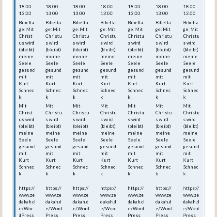
18:00 –
18:00 –
18:00 –
18:00 –
18:00 –
18:00 –
18:00 –
13:00
13:00
13:00
13:00
13:00
13:00
13:00
Bibelta
Bibelta
Bibelta
Bibelta
Bibelta
Bibelta
Bibelta
ge: Mit
ge: Mit
ge: Mit
ge: Mit
ge: Mit
ge: Mit
ge: Mit
Christ
Christu
Christu
Christu
Christu
Christu
Christu
us wird
s wird
s wird
s wird
s wird
s wird
s wird
(bleibt)
(bleibt)
(bleibt)
(bleibt)
(bleibt)
(bleibt)
(bleibt)
meine
meine
meine
meine
meine
meine
meine
Seele
Seele
Seele
Seele
Seele
Seele
Seele
gesund
gesund
gesund
gesund
gesund
gesund
gesund
mit
mit
mit
mit
mit
mit
mit
Kurt
Kurt
Kurt
Kurt
Kurt
Kurt
Kurt
Schnec
Schnec
Schnec
Schnec
Schnec
Schnec
Schnec
k
k
k
k
k
k
k
Mit
Mit
Mit
Mit
Mit
Mit
Mit
Christ
Christu
Christu
Christu
Christu
Christu
Christu
us wird
s wird
s wird
s wird
s wird
s wird
s wird
(bleibt)
(bleibt)
(bleibt)
(bleibt)
(bleibt)
(bleibt)
(bleibt)
meine
meine
meine
meine
meine
meine
meine
Seele
Seele
Seele
Seele
Seele
Seele
Seele
gesund
gesund
gesund
gesund
gesund
gesund
gesund
mit
mit
mit
mit
mit
mit
mit
Kurt
Kurt
Kurt
Kurt
Kurt
Kurt
Kurt
Schnec
Schnec
Schnec
Schnec
Schnec
Schnec
Schnec
k
k
k
k
k
k
k
https://
https://
https://
https://
https://
https://
https://
www.ze
www.ze
www.ze
www.ze
www.ze
www.ze
www.ze
dakah.d
dakah.d
dakah.d
dakah.d
dakah.d
dakah.d
dakah.d
e/Wor
e/Word
e/Word
e/Word
e/Word
e/Word
e/Word
dPress
Press_
Press_
Press_
Press_
Press_
Press_