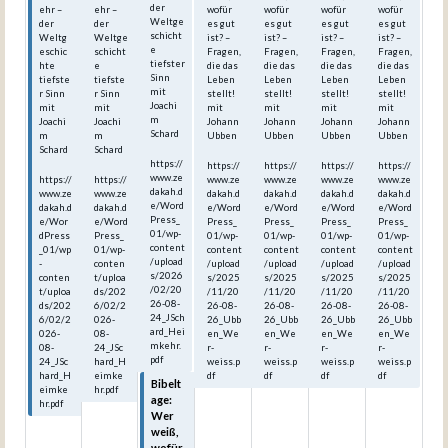
der
ehr –
ehr –
wofür
wofür
wofür
wofür
Weltge
der
der
es gut
es gut
es gut
es gut
schicht
Weltg
Weltge
ist? –
ist? –
ist? –
ist? –
e
eschic
schicht
Fragen,
Fragen,
Fragen,
Fragen,
tiefster
hte
e
die das
die das
die das
die das
Sinn
tiefste
tiefste
Leben
Leben
Leben
Leben
mit
r Sinn
r Sinn
stellt!
stellt!
stellt!
stellt!
Joachi
mit
mit
mit
mit
mit
mit
m
Joachi
Joachi
Johann
Johann
Johann
Johann
Schard
m
m
Ubben
Ubben
Ubben
Ubben
Schard
Schard
https://
https://
https://
https://
https://
www.ze
https://
https://
www.ze
www.ze
www.ze
www.ze
dakah.d
www.ze
www.ze
dakah.d
dakah.d
dakah.d
dakah.d
e/Word
dakah.d
dakah.d
e/Word
e/Word
e/Word
e/Word
Press_
e/Wor
e/Word
Press_
Press_
Press_
Press_
01/wp-
dPress
Press_
01/wp-
01/wp-
01/wp-
01/wp-
content
_01/wp
01/wp-
content
content
content
content
/upload
-
conten
/upload
/upload
/upload
/upload
s/2026
conten
t/uploa
s/2025
s/2025
s/2025
s/2025
/02/20
t/uploa
ds/202
/11/20
/11/20
/11/20
/11/20
26-08-
ds/202
6/02/2
26-08-
26-08-
26-08-
26-08-
24_JSch
6/02/2
026-
26_Ubb
26_Ubb
26_Ubb
26_Ubb
ard_Hei
026-
08-
en_We
en_We
en_We
en_We
mkehr.
08-
24_JSc
r-
r-
r-
r-
pdf
24_JSc
hard_H
weiss.p
weiss.p
weiss.p
weiss.p
hard_H
eimke
df
df
df
df
Bibelt
eimke
hr.pdf
age:
hr.pdf
Wer
weiß,
wofür