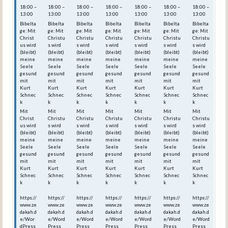
18:00 –
18:00 –
18:00 –
18:00 –
18:00 –
18:00 –
18:00 –
13:00
13:00
13:00
13:00
13:00
13:00
13:00
Bibelta
Bibelta
Bibelta
Bibelta
Bibelta
Bibelta
Bibelta
ge: Mit
ge: Mit
ge: Mit
ge: Mit
ge: Mit
ge: Mit
ge: Mit
Christ
Christu
Christu
Christu
Christu
Christu
Christu
us wird
s wird
s wird
s wird
s wird
s wird
s wird
(bleibt)
(bleibt)
(bleibt)
(bleibt)
(bleibt)
(bleibt)
(bleibt)
meine
meine
meine
meine
meine
meine
meine
Seele
Seele
Seele
Seele
Seele
Seele
Seele
gesund
gesund
gesund
gesund
gesund
gesund
gesund
mit
mit
mit
mit
mit
mit
mit
Kurt
Kurt
Kurt
Kurt
Kurt
Kurt
Kurt
Schnec
Schnec
Schnec
Schnec
Schnec
Schnec
Schnec
k
k
k
k
k
k
k
Mit
Mit
Mit
Mit
Mit
Mit
Mit
Christ
Christu
Christu
Christu
Christu
Christu
Christu
us wird
s wird
s wird
s wird
s wird
s wird
s wird
(bleibt)
(bleibt)
(bleibt)
(bleibt)
(bleibt)
(bleibt)
(bleibt)
meine
meine
meine
meine
meine
meine
meine
Seele
Seele
Seele
Seele
Seele
Seele
Seele
gesund
gesund
gesund
gesund
gesund
gesund
gesund
mit
mit
mit
mit
mit
mit
mit
Kurt
Kurt
Kurt
Kurt
Kurt
Kurt
Kurt
Schnec
Schnec
Schnec
Schnec
Schnec
Schnec
Schnec
k
k
k
k
k
k
k
https://
https://
https://
https://
https://
https://
https://
www.ze
www.ze
www.ze
www.ze
www.ze
www.ze
www.ze
dakah.d
dakah.d
dakah.d
dakah.d
dakah.d
dakah.d
dakah.d
e/Wor
e/Word
e/Word
e/Word
e/Word
e/Word
e/Word
dPress
Press_
Press_
Press_
Press_
Press_
Press_