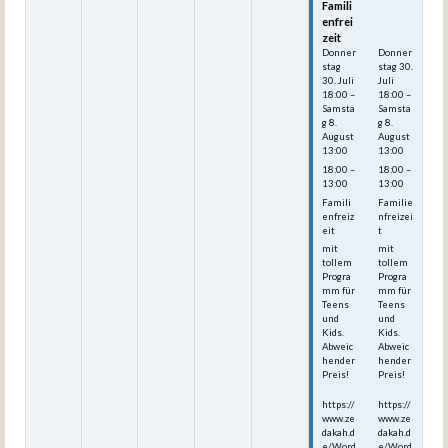
Famili
Famili
enfrei
enfrei
zeit
zeit
Donner
Donner
stag
stag
30.
30.
Juli
Juli
18:00
–
18:00
–
Samsta
Samsta
g
8.
g
8.
August
August
13:00
13:00
18:00 –
18:00 –
13:00
13:00
Famili
Familie
enfreiz
nfreizei
eit
t
mit
mit
tollem
tollem
Progra
Progra
mm für
mm für
Teens
Teens
und
und
Kids.
Kids.
Abweic
Abweic
hender
hender
Preis!
Preis!
https://
https://
www.ze
www.ze
dakah.d
dakah.d
e/Word
e/Word