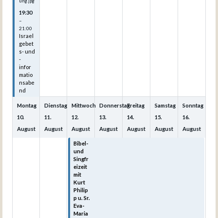
ung.jpg
19:30
–
21:00
Israel
gebet
s- und
-
infor
matio
nsabe
nd
Montag
Dienstag
Mittwoch
Donnerstag
Freitag
Samstag
Sonntag
10.
11.
12.
13.
14.
15.
16.
August
August
August
August
August
August
August
Bibel-
Bibel-
Bibel-
Bibel-
Bibel-
und
und
und
und
und
Singfr
Singfr
Singfr
Singfr
Singfr
eizeit
eizeit
eizeit
eizeit
eizeit
mit
mit
mit
mit
mit
Kurt
Kurt
Kurt
Kurt
Kurt
Philip
Philip
Philip
Philip
Philip
p u. Sr.
p u. Sr.
p u. Sr.
p u. Sr.
p u. Sr.
Eva-
Eva-
Eva-
Eva-
Eva-
Maria
Maria
Maria
Maria
Maria