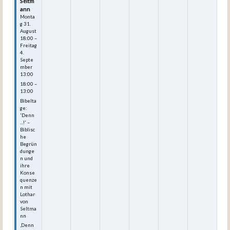
Seltm
ann
Monta
g
31.
August
18:00
–
Freitag
4.
Septe
mber
13:00
18:00 –
13:00
Bibelta
ge:
'Denn
...!' –
Biblisc
he
Begrün
dunge
n und
ihre
Konse
quenze
n mit
Lothar
von
Seltma
nn
‚Denn