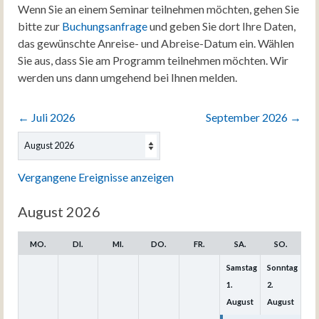
Wenn Sie an einem Seminar teilnehmen möchten, gehen Sie
bitte zur
Buchungsanfrage
und geben Sie dort Ihre Daten,
das gewünschte Anreise- und Abreise-Datum ein. Wählen
Sie aus, dass Sie am Programm teilnehmen möchten. Wir
werden uns dann umgehend bei Ihnen melden.
←
Juli 2026
September 2026
→
Auswahl
des
Monats
Vergangene Ereignisse anzeigen
August 2026
MO.
DI.
MI.
DO.
FR.
SA.
SO.
Samstag
Sonntag
1.
2.
August
August