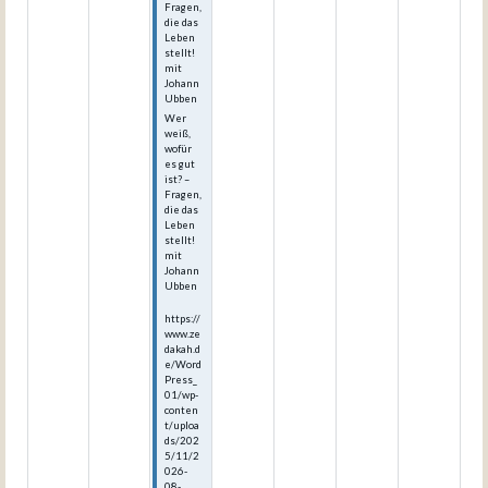
Fragen,
die das
Leben
stellt!
mit
Johann
Ubben
Wer
weiß,
wofür
es gut
ist? –
Fragen,
die das
Leben
stellt!
mit
Johann
Ubben
https://
www.ze
dakah.d
e/Word
Press_
01/wp-
conten
t/uploa
ds/202
5/11/2
026-
08-