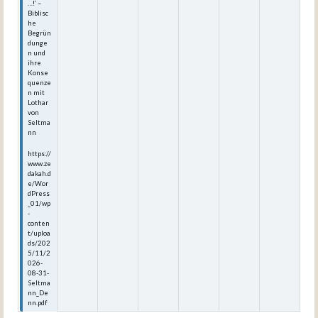
…!‘ –
Biblisc
he
Begrün
dunge
n und
ihre
Konse
quenze
n mit
Lothar
von
Seltma
nn
https://
www.ze
dakah.d
e/Wor
dPress
_01/wp
-
conten
t/uploa
ds/202
5/11/2
026-
08-31-
Seltma
nn_De
nn.pdf