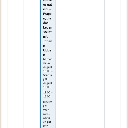
es gut
ist? –
Frage
n, die
das
Leben
stellt!
mit
Johan
n
Ubbe
n
Mittwo
ch
26.
August
18:00
–
Sonnta
g
30.
August
13:00
18:00 –
13:00
Bibelta
ge:
Wer
weiß,
wofür
es gut
ist? –