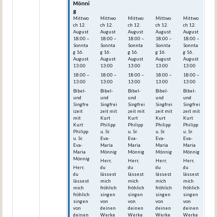
Mönni
Mönni
Mönni
Mönni
Mönni
g
g
g
g
g
Mittwo
Mittwo
Mittwo
Mittwo
Mittwo
ch
12.
ch
12.
ch
12.
ch
12.
ch
12.
August
August
August
August
August
18:00
–
18:00
–
18:00
–
18:00
–
18:00
–
Sonnta
Sonnta
Sonnta
Sonnta
Sonnta
g
16.
g
16.
g
16.
g
16.
g
16.
August
August
August
August
August
13:00
13:00
13:00
13:00
13:00
18:00 –
18:00 –
18:00 –
18:00 –
18:00 –
13:00
13:00
13:00
13:00
13:00
Bibel-
Bibel-
Bibel-
Bibel-
Bibel-
und
und
und
und
und
Singfre
Singfrei
Singfrei
Singfrei
Singfrei
izeit
zeit mit
zeit mit
zeit mit
zeit mit
mit
Kurt
Kurt
Kurt
Kurt
Kurt
Philipp
Philipp
Philipp
Philipp
Philipp
u. Sr.
u. Sr.
u. Sr.
u. Sr.
u. Sr.
Eva-
Eva-
Eva-
Eva-
Eva-
Maria
Maria
Maria
Maria
Maria
Mönnig
Mönnig
Mönnig
Mönnig
Mönnig
Herr,
Herr,
Herr,
Herr,
Herr,
du
du
du
du
du
lässest
lässest
lässest
lässest
lässest
mich
mich
mich
mich
mich
fröhlich
fröhlich
fröhlich
fröhlich
fröhlich
singen
singen
singen
singen
singen
von
von
von
von
von
deinen
deinen
deinen
deinen
deinen
Werke
Werke
Werke
Werke