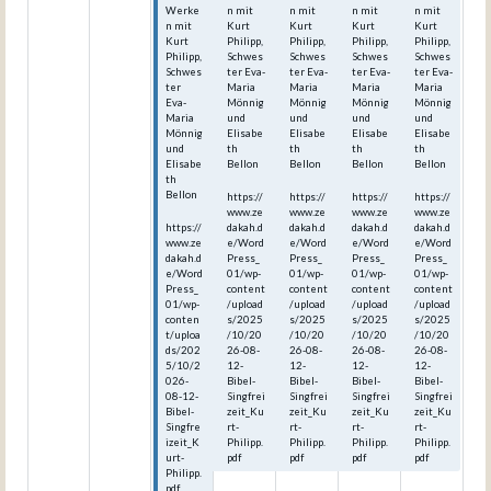
Werke
n mit
n mit
n mit
n mit
n mit
Kurt
Kurt
Kurt
Kurt
Kurt
Philipp,
Philipp,
Philipp,
Philipp,
Philipp,
Schwes
Schwes
Schwes
Schwes
Schwes
ter Eva-
ter Eva-
ter Eva-
ter Eva-
ter
Maria
Maria
Maria
Maria
Eva-
Mönnig
Mönnig
Mönnig
Mönnig
Maria
und
und
und
und
Mönnig
Elisabe
Elisabe
Elisabe
Elisabe
und
th
th
th
th
Elisabe
Bellon
Bellon
Bellon
Bellon
th
Bellon
https://
https://
https://
https://
www.ze
www.ze
www.ze
www.ze
https://
dakah.d
dakah.d
dakah.d
dakah.d
www.ze
e/Word
e/Word
e/Word
e/Word
dakah.d
Press_
Press_
Press_
Press_
e/Word
01/wp-
01/wp-
01/wp-
01/wp-
Press_
content
content
content
content
01/wp-
/upload
/upload
/upload
/upload
conten
s/2025
s/2025
s/2025
s/2025
t/uploa
/10/20
/10/20
/10/20
/10/20
ds/202
26-08-
26-08-
26-08-
26-08-
5/10/2
12-
12-
12-
12-
026-
Bibel-
Bibel-
Bibel-
Bibel-
08-12-
Singfrei
Singfrei
Singfrei
Singfrei
Bibel-
zeit_Ku
zeit_Ku
zeit_Ku
zeit_Ku
Singfre
rt-
rt-
rt-
rt-
izeit_K
Philipp.
Philipp.
Philipp.
Philipp.
urt-
pdf
pdf
pdf
pdf
Philipp.
pdf