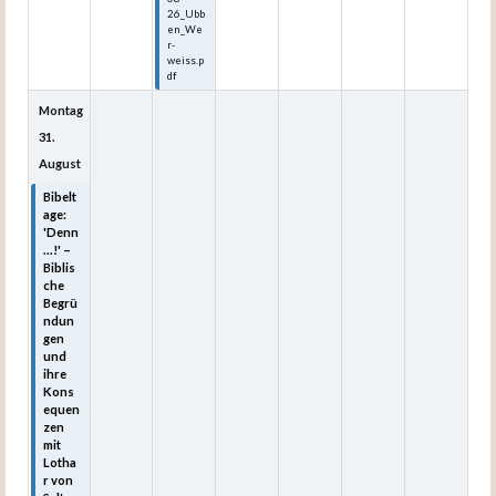
26_Ubb
en_We
r-
weiss.p
df
Montag
31.
August
Bibelt
age:
'Denn
...!' –
Biblis
che
Begrü
ndun
gen
und
ihre
Kons
equen
zen
mit
Lotha
r von