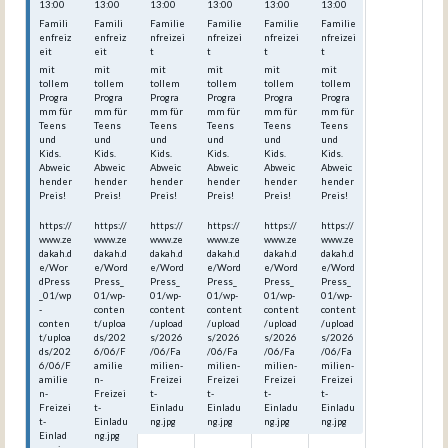
13:00
13:00
13:00
13:00
13:00
13:00
Famili
Famili
Familie
Familie
Familie
Familie
enfreiz
enfreiz
nfreizei
nfreizei
nfreizei
nfreizei
eit
eit
t
t
t
t
mit
mit
mit
mit
mit
mit
tollem
tollem
tollem
tollem
tollem
tollem
Progra
Progra
Progra
Progra
Progra
Progra
mm für
mm für
mm für
mm für
mm für
mm für
Teens
Teens
Teens
Teens
Teens
Teens
und
und
und
und
und
und
Kids.
Kids.
Kids.
Kids.
Kids.
Kids.
Abweic
Abweic
Abweic
Abweic
Abweic
Abweic
hender
hender
hender
hender
hender
hender
Preis!
Preis!
Preis!
Preis!
Preis!
Preis!
https://
https://
https://
https://
https://
https://
www.ze
www.ze
www.ze
www.ze
www.ze
www.ze
dakah.d
dakah.d
dakah.d
dakah.d
dakah.d
dakah.d
e/Wor
e/Word
e/Word
e/Word
e/Word
e/Word
dPress
Press_
Press_
Press_
Press_
Press_
_01/wp
01/wp-
01/wp-
01/wp-
01/wp-
01/wp-
-
conten
content
content
content
content
conten
t/uploa
/upload
/upload
/upload
/upload
t/uploa
ds/202
s/2026
s/2026
s/2026
s/2026
ds/202
6/06/F
/06/Fa
/06/Fa
/06/Fa
/06/Fa
6/06/F
amilie
milien-
milien-
milien-
milien-
amilie
n-
Freizei
Freizei
Freizei
Freizei
n-
Freizei
t-
t-
t-
t-
Freizei
t-
Einladu
Einladu
Einladu
Einladu
t-
Einladu
ng.jpg
ng.jpg
ng.jpg
ng.jpg
Einlad
ng.jpg