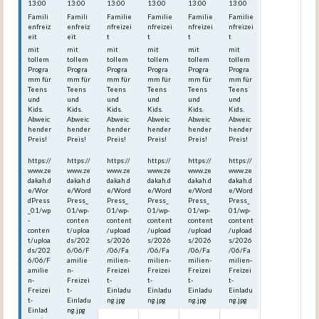
13:00
13:00
13:00
13:00
13:00
13:00
Famili
Famili
Familie
Familie
Familie
Familie
enfreiz
enfreiz
nfreizei
nfreizei
nfreizei
nfreizei
eit
eit
t
t
t
t
mit
mit
mit
mit
mit
mit
tollem
tollem
tollem
tollem
tollem
tollem
Progra
Progra
Progra
Progra
Progra
Progra
mm für
mm für
mm für
mm für
mm für
mm für
Teens
Teens
Teens
Teens
Teens
Teens
und
und
und
und
und
und
Kids.
Kids.
Kids.
Kids.
Kids.
Kids.
Abweic
Abweic
Abweic
Abweic
Abweic
Abweic
hender
hender
hender
hender
hender
hender
Preis!
Preis!
Preis!
Preis!
Preis!
Preis!
https://
https://
https://
https://
https://
https://
www.ze
www.ze
www.ze
www.ze
www.ze
www.ze
dakah.d
dakah.d
dakah.d
dakah.d
dakah.d
dakah.d
e/Wor
e/Word
e/Word
e/Word
e/Word
e/Word
dPress
Press_
Press_
Press_
Press_
Press_
_01/wp
01/wp-
01/wp-
01/wp-
01/wp-
01/wp-
-
conten
content
content
content
content
conten
t/uploa
/upload
/upload
/upload
/upload
t/uploa
ds/202
s/2026
s/2026
s/2026
s/2026
ds/202
6/06/F
/06/Fa
/06/Fa
/06/Fa
/06/Fa
6/06/F
amilie
milien-
milien-
milien-
milien-
amilie
n-
Freizei
Freizei
Freizei
Freizei
n-
Freizei
t-
t-
t-
t-
Freizei
t-
Einladu
Einladu
Einladu
Einladu
t-
Einladu
ng.jpg
ng.jpg
ng.jpg
ng.jpg
Einlad
ng.jpg