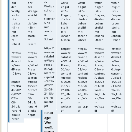
der
ehr –
ehr –
wofür
wofür
wofür
wofür
Weltge
der
der
es gut
es gut
es gut
es gut
schicht
Weltg
Weltge
ist? –
ist? –
ist? –
ist? –
e
eschic
schicht
Fragen,
Fragen,
Fragen,
Fragen,
tiefster
hte
e
die das
die das
die das
die das
Sinn
tiefste
tiefste
Leben
Leben
Leben
Leben
mit
r Sinn
r Sinn
stellt!
stellt!
stellt!
stellt!
Joachi
mit
mit
mit
mit
mit
mit
m
Joachi
Joachi
Johann
Johann
Johann
Johann
Schard
m
m
Ubben
Ubben
Ubben
Ubben
Schard
Schard
https://
https://
https://
https://
https://
www.ze
https://
https://
www.ze
www.ze
www.ze
www.ze
dakah.d
www.ze
www.ze
dakah.d
dakah.d
dakah.d
dakah.d
e/Word
dakah.d
dakah.d
e/Word
e/Word
e/Word
e/Word
Press_
e/Wor
e/Word
Press_
Press_
Press_
Press_
01/wp-
dPress
Press_
01/wp-
01/wp-
01/wp-
01/wp-
content
_01/wp
01/wp-
content
content
content
content
/upload
-
conten
/upload
/upload
/upload
/upload
s/2026
conten
t/uploa
s/2025
s/2025
s/2025
s/2025
/02/20
t/uploa
ds/202
/11/20
/11/20
/11/20
/11/20
26-08-
ds/202
6/02/2
26-08-
26-08-
26-08-
26-08-
24_JSch
6/02/2
026-
26_Ubb
26_Ubb
26_Ubb
26_Ubb
ard_Hei
026-
08-
en_We
en_We
en_We
en_We
mkehr.
08-
24_JSc
r-
r-
r-
r-
pdf
24_JSc
hard_H
weiss.p
weiss.p
weiss.p
weiss.p
hard_H
eimke
df
df
df
df
Bibelt
eimke
hr.pdf
age:
hr.pdf
Wer
weiß,
wofür