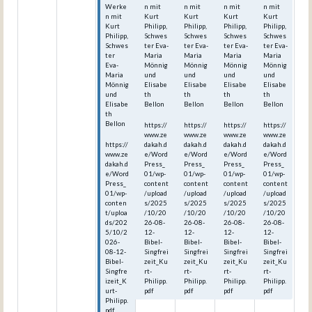
Werke
n mit
n mit
n mit
n mit
n mit
Kurt
Kurt
Kurt
Kurt
Kurt
Philipp,
Philipp,
Philipp,
Philipp,
Philipp,
Schwes
Schwes
Schwes
Schwes
Schwes
ter Eva-
ter Eva-
ter Eva-
ter Eva-
ter
Maria
Maria
Maria
Maria
Eva-
Mönnig
Mönnig
Mönnig
Mönnig
Maria
und
und
und
und
Mönnig
Elisabe
Elisabe
Elisabe
Elisabe
und
th
th
th
th
Elisabe
Bellon
Bellon
Bellon
Bellon
th
Bellon
https://
https://
https://
https://
www.ze
www.ze
www.ze
www.ze
https://
dakah.d
dakah.d
dakah.d
dakah.d
www.ze
e/Word
e/Word
e/Word
e/Word
dakah.d
Press_
Press_
Press_
Press_
e/Word
01/wp-
01/wp-
01/wp-
01/wp-
Press_
content
content
content
content
01/wp-
/upload
/upload
/upload
/upload
conten
s/2025
s/2025
s/2025
s/2025
t/uploa
/10/20
/10/20
/10/20
/10/20
ds/202
26-08-
26-08-
26-08-
26-08-
5/10/2
12-
12-
12-
12-
026-
Bibel-
Bibel-
Bibel-
Bibel-
08-12-
Singfrei
Singfrei
Singfrei
Singfrei
Bibel-
zeit_Ku
zeit_Ku
zeit_Ku
zeit_Ku
Singfre
rt-
rt-
rt-
rt-
izeit_K
Philipp.
Philipp.
Philipp.
Philipp.
urt-
pdf
pdf
pdf
pdf
Philipp.
pdf