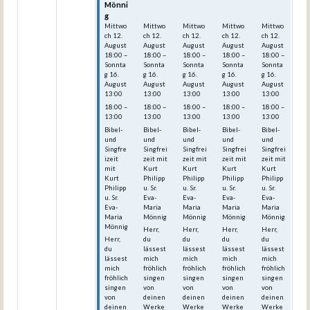
Mönni
Mönni
Mönni
Mönni
Mönni
g
g
g
g
g
Mittwo
Mittwo
Mittwo
Mittwo
Mittwo
ch
12.
ch
12.
ch
12.
ch
12.
ch
12.
August
August
August
August
August
18:00
–
18:00
–
18:00
–
18:00
–
18:00
–
Sonnta
Sonnta
Sonnta
Sonnta
Sonnta
g
16.
g
16.
g
16.
g
16.
g
16.
August
August
August
August
August
13:00
13:00
13:00
13:00
13:00
18:00 –
18:00 –
18:00 –
18:00 –
18:00 –
13:00
13:00
13:00
13:00
13:00
Bibel-
Bibel-
Bibel-
Bibel-
Bibel-
und
und
und
und
und
Singfre
Singfrei
Singfrei
Singfrei
Singfrei
izeit
zeit mit
zeit mit
zeit mit
zeit mit
mit
Kurt
Kurt
Kurt
Kurt
Kurt
Philipp
Philipp
Philipp
Philipp
Philipp
u. Sr.
u. Sr.
u. Sr.
u. Sr.
u. Sr.
Eva-
Eva-
Eva-
Eva-
Eva-
Maria
Maria
Maria
Maria
Maria
Mönnig
Mönnig
Mönnig
Mönnig
Mönnig
Herr,
Herr,
Herr,
Herr,
Herr,
du
du
du
du
du
lässest
lässest
lässest
lässest
lässest
mich
mich
mich
mich
mich
fröhlich
fröhlich
fröhlich
fröhlich
fröhlich
singen
singen
singen
singen
singen
von
von
von
von
von
deinen
deinen
deinen
deinen
deinen
Werke
Werke
Werke
Werke