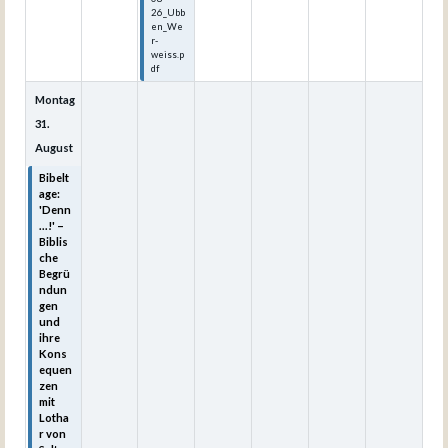
26_Ubb
en_We
r-
weiss.p
df
Montag
31.
August
Bibelt
age:
'Denn
...!' –
Biblis
che
Begrü
ndun
gen
und
ihre
Kons
equen
zen
mit
Lotha
r von