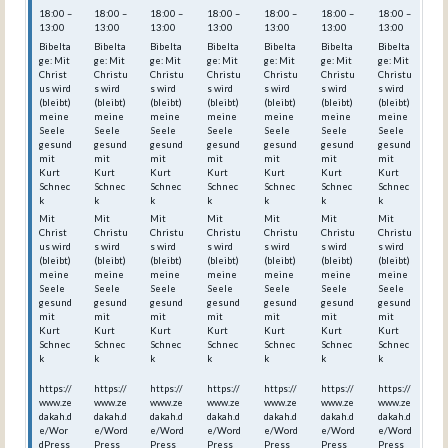
18:00 –
18:00 –
18:00 –
18:00 –
18:00 –
18:00 –
18:00 –
13:00
13:00
13:00
13:00
13:00
13:00
13:00
Bibelta
Bibelta
Bibelta
Bibelta
Bibelta
Bibelta
Bibelta
ge: Mit
ge: Mit
ge: Mit
ge: Mit
ge: Mit
ge: Mit
ge: Mit
Christ
Christu
Christu
Christu
Christu
Christu
Christu
us wird
s wird
s wird
s wird
s wird
s wird
s wird
(bleibt)
(bleibt)
(bleibt)
(bleibt)
(bleibt)
(bleibt)
(bleibt)
meine
meine
meine
meine
meine
meine
meine
Seele
Seele
Seele
Seele
Seele
Seele
Seele
gesund
gesund
gesund
gesund
gesund
gesund
gesund
mit
mit
mit
mit
mit
mit
mit
Kurt
Kurt
Kurt
Kurt
Kurt
Kurt
Kurt
Schnec
Schnec
Schnec
Schnec
Schnec
Schnec
Schnec
k
k
k
k
k
k
k
Mit
Mit
Mit
Mit
Mit
Mit
Mit
Christ
Christu
Christu
Christu
Christu
Christu
Christu
us wird
s wird
s wird
s wird
s wird
s wird
s wird
(bleibt)
(bleibt)
(bleibt)
(bleibt)
(bleibt)
(bleibt)
(bleibt)
meine
meine
meine
meine
meine
meine
meine
Seele
Seele
Seele
Seele
Seele
Seele
Seele
gesund
gesund
gesund
gesund
gesund
gesund
gesund
mit
mit
mit
mit
mit
mit
mit
Kurt
Kurt
Kurt
Kurt
Kurt
Kurt
Kurt
Schnec
Schnec
Schnec
Schnec
Schnec
Schnec
Schnec
k
k
k
k
k
k
k
https://
https://
https://
https://
https://
https://
https://
www.ze
www.ze
www.ze
www.ze
www.ze
www.ze
www.ze
dakah.d
dakah.d
dakah.d
dakah.d
dakah.d
dakah.d
dakah.d
e/Wor
e/Word
e/Word
e/Word
e/Word
e/Word
e/Word
dPress
Press_
Press_
Press_
Press_
Press_
Press_