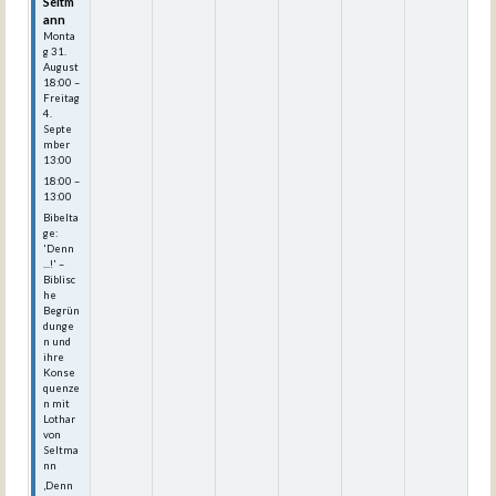
Seltm
ann
Monta
g
31.
August
18:00
–
Freitag
4.
Septe
mber
13:00
18:00 –
13:00
Bibelta
ge:
'Denn
...!' –
Biblisc
he
Begrün
dunge
n und
ihre
Konse
quenze
n mit
Lothar
von
Seltma
nn
‚Denn