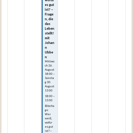
es gut
ist? –
Frage
n, die
das
Leben
stellt!
mit
Johan
n
Ubbe
n
Mittwo
ch
26.
August
18:00
–
Sonnta
g
30.
August
13:00
18:00 –
13:00
Bibelta
ge:
Wer
weiß,
wofür
es gut
ist? –