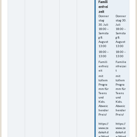
Famili
Famili
enfrei
enfrei
zeit
zeit
Donner
Donner
stag
stag
30.
30.
Juli
Juli
18:00
–
18:00
–
Samsta
Samsta
g
8.
g
8.
August
August
13:00
13:00
18:00 –
18:00 –
13:00
13:00
Famili
Familie
enfreiz
nfreizei
eit
t
mit
mit
tollem
tollem
Progra
Progra
mm für
mm für
Teens
Teens
und
und
Kids.
Kids.
Abweic
Abweic
hender
hender
Preis!
Preis!
https://
https://
www.ze
www.ze
dakah.d
dakah.d
e/Word
e/Word