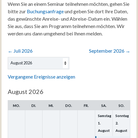
Wenn Sie an einem Seminar teilnehmen möchten, gehen Sie
bitte zur
Buchungsanfrage
und geben Sie dort Ihre Daten,
das gewünschte Anreise- und Abreise-Datum ein. Wählen
Sie aus, dass Sie am Programm teilnehmen möchten. Wir
werden uns dann umgehend bei Ihnen melden.
←
Juli 2026
September 2026
→
Auswahl
des
Monats
Vergangene Ereignisse anzeigen
August 2026
MO.
DI.
MI.
DO.
FR.
SA.
SO.
Samstag
Sonntag
1.
2.
August
August