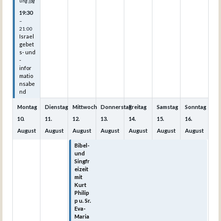
ung.jpg
19:30
–
21:00
Israel
gebet
s- und
-
infor
matio
nsabe
nd
Montag
Dienstag
Mittwoch
Donnerstag
Freitag
Samstag
Sonntag
10.
11.
12.
13.
14.
15.
16.
August
August
August
August
August
August
August
Bibel-
Bibel-
Bibel-
Bibel-
Bibel-
und
und
und
und
und
Singfr
Singfr
Singfr
Singfr
Singfr
eizeit
eizeit
eizeit
eizeit
eizeit
mit
mit
mit
mit
mit
Kurt
Kurt
Kurt
Kurt
Kurt
Philip
Philip
Philip
Philip
Philip
p u. Sr.
p u. Sr.
p u. Sr.
p u. Sr.
p u. Sr.
Eva-
Eva-
Eva-
Eva-
Eva-
Maria
Maria
Maria
Maria
Maria