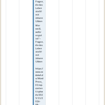
Fragen,
die das
Leben
stellt!
mit
Johann
Ubben
Wer
weiß,
wofür
es gut
ist? –
Fragen,
die das
Leben
stellt!
mit
Johann
Ubben
https://
www.ze
dakah.d
e/Word
Press_
01/wp-
conten
t/uploa
ds/202
5/11/2
026-
08-