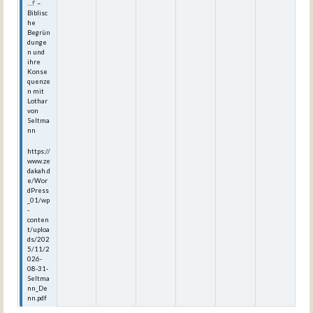
…!‘ –
Biblisc
he
Begrün
dunge
n und
ihre
Konse
quenze
n mit
Lothar
von
Seltma
nn
https://
www.ze
dakah.d
e/Wor
dPress
_01/wp
-
conten
t/uploa
ds/202
5/11/2
026-
08-31-
Seltma
nn_De
nn.pdf