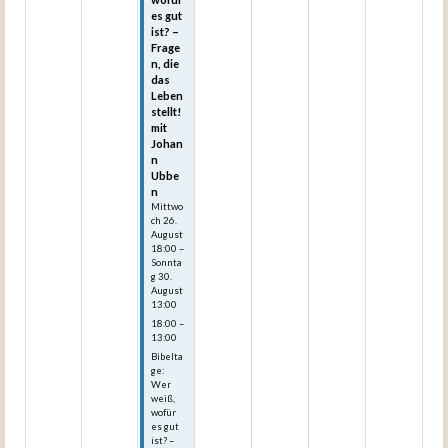
es gut
ist? –
Frage
n, die
das
Leben
stellt!
mit
Johan
n
Ubbe
n
Mittwo
ch
26.
August
18:00
–
Sonnta
g
30.
August
13:00
18:00 –
13:00
Bibelta
ge:
Wer
weiß,
wofür
es gut
ist? –