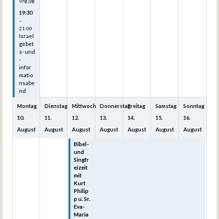
ung.jpg
19:30
–
21:00
Israel
gebet
s- und
-
infor
matio
nsabe
nd
Montag
Dienstag
Mittwoch
Donnerstag
Freitag
Samstag
Sonntag
10.
11.
12.
13.
14.
15.
16.
August
August
August
August
August
August
August
Bibel-
Bibel-
Bibel-
Bibel-
Bibel-
und
und
und
und
und
Singfr
Singfr
Singfr
Singfr
Singfr
eizeit
eizeit
eizeit
eizeit
eizeit
mit
mit
mit
mit
mit
Kurt
Kurt
Kurt
Kurt
Kurt
Philip
Philip
Philip
Philip
Philip
p u. Sr.
p u. Sr.
p u. Sr.
p u. Sr.
p u. Sr.
Eva-
Eva-
Eva-
Eva-
Eva-
Maria
Maria
Maria
Maria
Maria