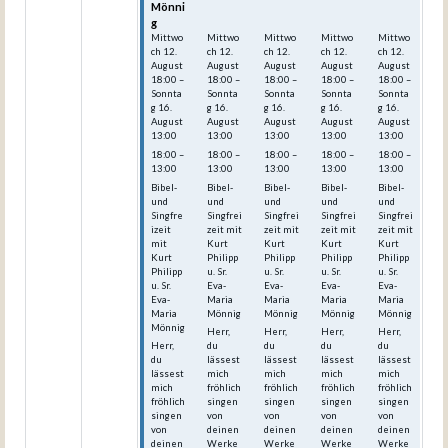
Mönni
Mönni
Mönni
Mönni
Mönni
g
g
g
g
g
Mittwo
Mittwo
Mittwo
Mittwo
Mittwo
ch
12.
ch
12.
ch
12.
ch
12.
ch
12.
August
August
August
August
August
18:00
–
18:00
–
18:00
–
18:00
–
18:00
–
Sonnta
Sonnta
Sonnta
Sonnta
Sonnta
g
16.
g
16.
g
16.
g
16.
g
16.
August
August
August
August
August
13:00
13:00
13:00
13:00
13:00
18:00 –
18:00 –
18:00 –
18:00 –
18:00 –
13:00
13:00
13:00
13:00
13:00
Bibel-
Bibel-
Bibel-
Bibel-
Bibel-
und
und
und
und
und
Singfre
Singfrei
Singfrei
Singfrei
Singfrei
izeit
zeit mit
zeit mit
zeit mit
zeit mit
mit
Kurt
Kurt
Kurt
Kurt
Kurt
Philipp
Philipp
Philipp
Philipp
Philipp
u. Sr.
u. Sr.
u. Sr.
u. Sr.
u. Sr.
Eva-
Eva-
Eva-
Eva-
Eva-
Maria
Maria
Maria
Maria
Maria
Mönnig
Mönnig
Mönnig
Mönnig
Mönnig
Herr,
Herr,
Herr,
Herr,
Herr,
du
du
du
du
du
lässest
lässest
lässest
lässest
lässest
mich
mich
mich
mich
mich
fröhlich
fröhlich
fröhlich
fröhlich
fröhlich
singen
singen
singen
singen
singen
von
von
von
von
von
deinen
deinen
deinen
deinen
deinen
Werke
Werke
Werke
Werke