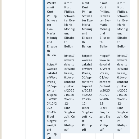
Werke
n mit
n mit
n mit
n mit
n mit
Kurt
Kurt
Kurt
Kurt
Kurt
Philipp,
Philipp,
Philipp,
Philipp,
Philipp,
Schwes
Schwes
Schwes
Schwes
Schwes
ter Eva-
ter Eva-
ter Eva-
ter Eva-
ter
Maria
Maria
Maria
Maria
Eva-
Mönnig
Mönnig
Mönnig
Mönnig
Maria
und
und
und
und
Mönnig
Elisabe
Elisabe
Elisabe
Elisabe
und
th
th
th
th
Elisabe
Bellon
Bellon
Bellon
Bellon
th
Bellon
https://
https://
https://
https://
www.ze
www.ze
www.ze
www.ze
https://
dakah.d
dakah.d
dakah.d
dakah.d
www.ze
e/Word
e/Word
e/Word
e/Word
dakah.d
Press_
Press_
Press_
Press_
e/Word
01/wp-
01/wp-
01/wp-
01/wp-
Press_
content
content
content
content
01/wp-
/upload
/upload
/upload
/upload
conten
s/2025
s/2025
s/2025
s/2025
t/uploa
/10/20
/10/20
/10/20
/10/20
ds/202
26-08-
26-08-
26-08-
26-08-
5/10/2
12-
12-
12-
12-
026-
Bibel-
Bibel-
Bibel-
Bibel-
08-12-
Singfrei
Singfrei
Singfrei
Singfrei
Bibel-
zeit_Ku
zeit_Ku
zeit_Ku
zeit_Ku
Singfre
rt-
rt-
rt-
rt-
izeit_K
Philipp.
Philipp.
Philipp.
Philipp.
urt-
pdf
pdf
pdf
pdf
Philipp.
pdf