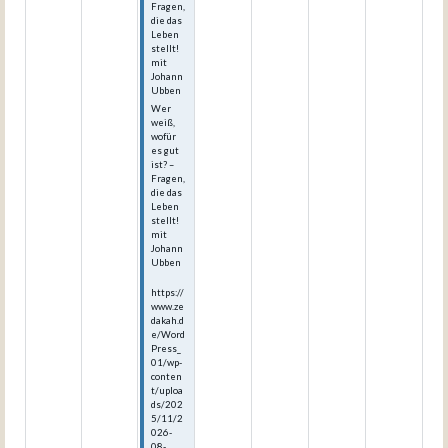
Fragen,
die das
Leben
stellt!
mit
Johann
Ubben
Wer
weiß,
wofür
es gut
ist? –
Fragen,
die das
Leben
stellt!
mit
Johann
Ubben
https://
www.ze
dakah.d
e/Word
Press_
01/wp-
conten
t/uploa
ds/202
5/11/2
026-
08-