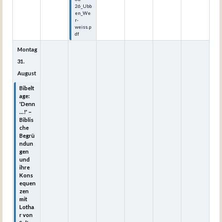
26_Ubb
en_We
r-
weiss.p
df
Montag
31.
August
Bibelt
age:
'Denn
...!' –
Biblis
che
Begrü
ndun
gen
und
ihre
Kons
equen
zen
mit
Lotha
r von