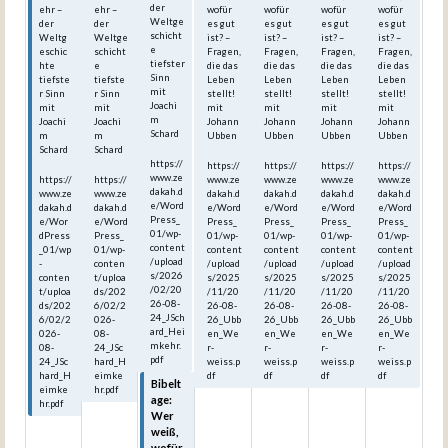
der
ehr –
ehr –
wofür
wofür
wofür
wofür
Weltge
der
der
es gut
es gut
es gut
es gut
schicht
Weltg
Weltge
ist? –
ist? –
ist? –
ist? –
e
eschic
schicht
Fragen,
Fragen,
Fragen,
Fragen,
tiefster
hte
e
die das
die das
die das
die das
Sinn
tiefste
tiefste
Leben
Leben
Leben
Leben
mit
r Sinn
r Sinn
stellt!
stellt!
stellt!
stellt!
Joachi
mit
mit
mit
mit
mit
mit
m
Joachi
Joachi
Johann
Johann
Johann
Johann
Schard
m
m
Ubben
Ubben
Ubben
Ubben
Schard
Schard
https://
https://
https://
https://
https://
www.ze
https://
https://
www.ze
www.ze
www.ze
www.ze
dakah.d
www.ze
www.ze
dakah.d
dakah.d
dakah.d
dakah.d
e/Word
dakah.d
dakah.d
e/Word
e/Word
e/Word
e/Word
Press_
e/Wor
e/Word
Press_
Press_
Press_
Press_
01/wp-
dPress
Press_
01/wp-
01/wp-
01/wp-
01/wp-
content
_01/wp
01/wp-
content
content
content
content
/upload
-
conten
/upload
/upload
/upload
/upload
s/2026
conten
t/uploa
s/2025
s/2025
s/2025
s/2025
/02/20
t/uploa
ds/202
/11/20
/11/20
/11/20
/11/20
26-08-
ds/202
6/02/2
26-08-
26-08-
26-08-
26-08-
24_JSch
6/02/2
026-
26_Ubb
26_Ubb
26_Ubb
26_Ubb
ard_Hei
026-
08-
en_We
en_We
en_We
en_We
mkehr.
08-
24_JSc
r-
r-
r-
r-
pdf
24_JSc
hard_H
weiss.p
weiss.p
weiss.p
weiss.p
hard_H
eimke
df
df
df
df
Bibelt
eimke
hr.pdf
age:
hr.pdf
Wer
weiß,
wofür