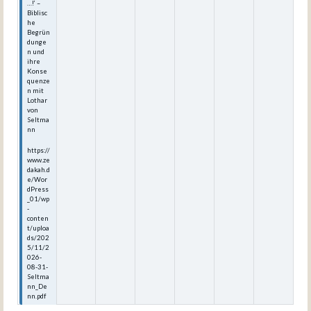
…!‘ –
Biblisc
he
Begrün
dunge
n und
ihre
Konse
quenze
n mit
Lothar
von
Seltma
nn
https://
www.ze
dakah.d
e/Wor
dPress
_01/wp
-
conten
t/uploa
ds/202
5/11/2
026-
08-31-
Seltma
nn_De
nn.pdf