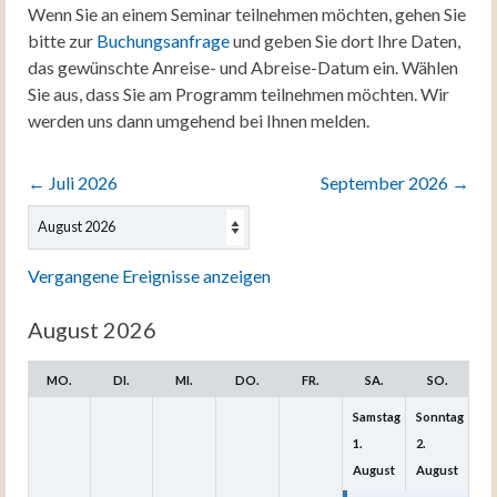
Wenn Sie an einem Seminar teilnehmen möchten, gehen Sie
bitte zur
Buchungsanfrage
und geben Sie dort Ihre Daten,
das gewünschte Anreise- und Abreise-Datum ein. Wählen
Sie aus, dass Sie am Programm teilnehmen möchten. Wir
werden uns dann umgehend bei Ihnen melden.
←
Juli 2026
September 2026
→
Auswahl
des
Monats
Vergangene Ereignisse anzeigen
August 2026
MO.
DI.
MI.
DO.
FR.
SA.
SO.
Samstag
Sonntag
1.
2.
August
August