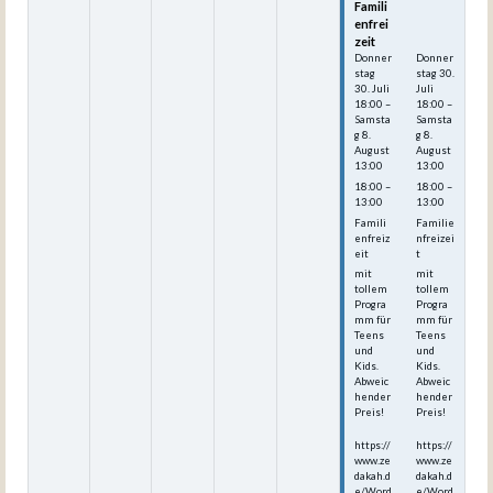
Famili
Famili
enfrei
enfrei
zeit
zeit
Donner
Donner
stag
stag
30.
30.
Juli
Juli
18:00
–
18:00
–
Samsta
Samsta
g
8.
g
8.
August
August
13:00
13:00
18:00 –
18:00 –
13:00
13:00
Famili
Familie
enfreiz
nfreizei
eit
t
mit
mit
tollem
tollem
Progra
Progra
mm für
mm für
Teens
Teens
und
und
Kids.
Kids.
Abweic
Abweic
hender
hender
Preis!
Preis!
https://
https://
www.ze
www.ze
dakah.d
dakah.d
e/Word
e/Word