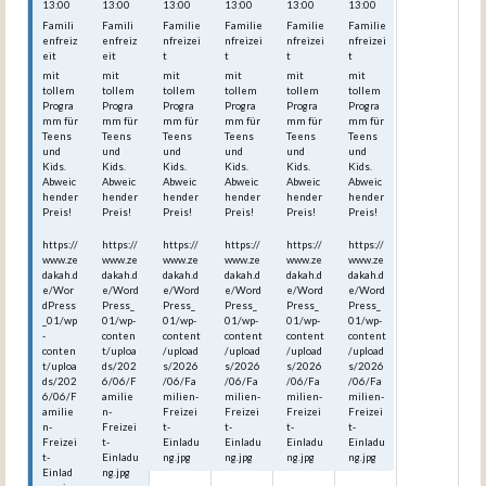
13:00
13:00
13:00
13:00
13:00
13:00
Famili
Famili
Familie
Familie
Familie
Familie
enfreiz
enfreiz
nfreizei
nfreizei
nfreizei
nfreizei
eit
eit
t
t
t
t
mit
mit
mit
mit
mit
mit
tollem
tollem
tollem
tollem
tollem
tollem
Progra
Progra
Progra
Progra
Progra
Progra
mm für
mm für
mm für
mm für
mm für
mm für
Teens
Teens
Teens
Teens
Teens
Teens
und
und
und
und
und
und
Kids.
Kids.
Kids.
Kids.
Kids.
Kids.
Abweic
Abweic
Abweic
Abweic
Abweic
Abweic
hender
hender
hender
hender
hender
hender
Preis!
Preis!
Preis!
Preis!
Preis!
Preis!
https://
https://
https://
https://
https://
https://
www.ze
www.ze
www.ze
www.ze
www.ze
www.ze
dakah.d
dakah.d
dakah.d
dakah.d
dakah.d
dakah.d
e/Wor
e/Word
e/Word
e/Word
e/Word
e/Word
dPress
Press_
Press_
Press_
Press_
Press_
_01/wp
01/wp-
01/wp-
01/wp-
01/wp-
01/wp-
-
conten
content
content
content
content
conten
t/uploa
/upload
/upload
/upload
/upload
t/uploa
ds/202
s/2026
s/2026
s/2026
s/2026
ds/202
6/06/F
/06/Fa
/06/Fa
/06/Fa
/06/Fa
6/06/F
amilie
milien-
milien-
milien-
milien-
amilie
n-
Freizei
Freizei
Freizei
Freizei
n-
Freizei
t-
t-
t-
t-
Freizei
t-
Einladu
Einladu
Einladu
Einladu
t-
Einladu
ng.jpg
ng.jpg
ng.jpg
ng.jpg
Einlad
ng.jpg